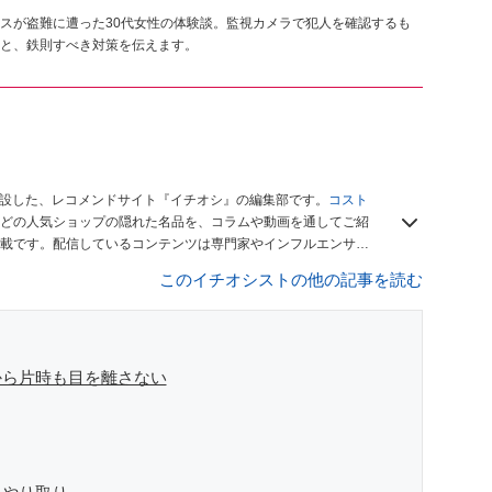
スが盗難に遭った30代女性の体験談。監視カメラで犯人を確認するも
と、鉄則すべき対策を伝えます。
開設した、レコメンドサイト『イチオシ』の編集部です。
コスト
どの人気ショップの隠れた名品を、コラムや動画を通してご紹
載です。配信しているコンテンツは専門家やインフルエンサー
をお届けしているので、ぜひ
Googleニュースでフォロー
してく
このイチオシストの他の記事を読む
から片時も目を離さない