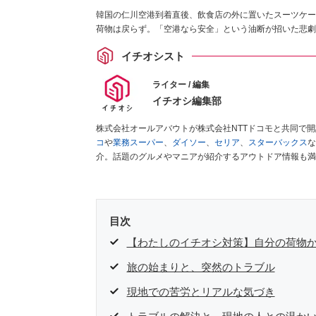
韓国の仁川空港到着直後、飲食店の外に置いたスーツケー
荷物は戻らず。「空港なら安全」という油断が招いた悲劇
イチオシスト
ライター / 編集
イチオシ編集部
株式会社オールアバウトが株式会社NTTドコモと共同で
コ
や
業務スーパー
、
ダイソー
、
セリア
、
スターバックス
な
介。話題のグルメやマニアが紹介するアウトドア情報も満
が実際に使用してレビューしています。毎日トレンド情報
ださい！
目次
【わたしのイチオシ対策】自分の荷物
旅の始まりと、突然のトラブル
現地での苦労とリアルな気づき