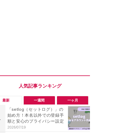
最新
一週間
一ヶ月
「setlog（セットログ）」の
「勝手にデ
始め方！本名以外での登録手
る!?」Win
1
1
順と安心のプライバシー設定
オフにして最
身を守る技
2026/07/19
2026/08/05