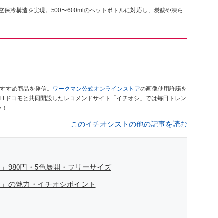
保冷構造を実現。500〜600mlのペットボトルに対応し、炭酸や凍ら
すすめ商品を発信。
ワークマン公式オンラインストア
の画像使用許諾を
TTドコモと共同開設したレコメンドサイト「イチオシ」では毎日トレン
い！
このイチオシストの他の記事を読む
」980円・5色展開・フリーサイズ
ー」の魅力・イチオシポイント