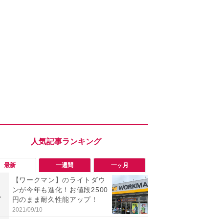
最新
一週間
一ヶ月
【ワークマン】のライトダウ
「ワークマ
ンが今年も進化！お値段2500
うならこれ
1
1
円のまま耐久性能アップ！
感抜群！蒸れ
サンダル
2021/09/10
2026/08/02