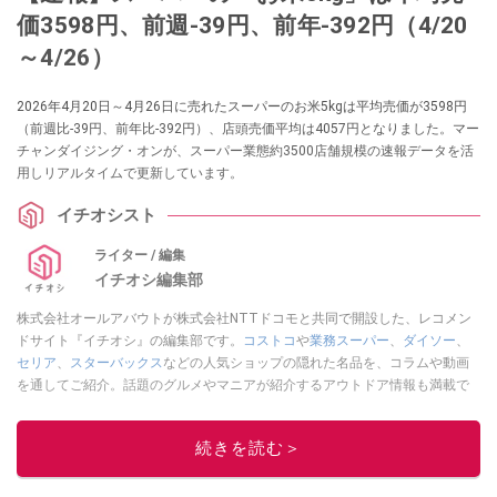
価3598円、前週-39円、前年-392円（4/20
～4/26）
2026年4月20日～4月26日に売れたスーパーのお米5kgは平均売価が3598円
（前週比-39円、前年比-392円）、店頭売価平均は4057円となりました。マー
チャンダイジング・オンが、スーパー業態約3500店舗規模の速報データを活
用しリアルタイムで更新しています。
イチオシスト
ライター / 編集
イチオシ編集部
株式会社オールアバウトが株式会社NTTドコモと共同で開設した、レコメン
ドサイト『イチオシ』の編集部です。
コストコ
や
業務スーパー
、
ダイソー
、
セリア
、
スターバックス
などの人気ショップの隠れた名品を、コラムや動画
を通してご紹介。話題のグルメやマニアが紹介するアウトドア情報も満載で
す。配信しているコンテンツは専門家やインフルエンサーが実際に使用して
レビューしています。毎日トレンド情報をお届けしているので、ぜひ
Google
続きを読む＞
ニュースでフォロー
してください！
このイチオシストの他の記事を読む