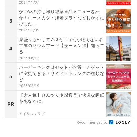
2024/11/07
かつやの持ち帰り総菜単品メニューを紹
介！ロースカツ・海老フライなどおかずに
3
ぴった...
2024/11/05
爆盛りもやしで700円！行列が絶えない名
古屋のソウルフード【ラーメン福】知って
4
る...
2026/06/12
バーガーキングはセットがお得！ナゲット
に変更できる？サイド・ドリンクの種類な
5
ど
2025/03/19
【大人気】ひんやり冷感寝具で快適な睡眠
をあなたに。
PR
アイリスプラザ
Recommended by