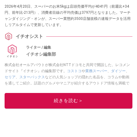
2026年4月20日、スーパーのお米5kgは店頭売価平均が4041円（前週比+34
円、前年比-213円）、消費者目線の平均売価は3797円となりました。マーチ
ャンダイジング・オンが、スーパー業態約3500店舗規模の速報データを活用
しリアルタイムで更新しています。
イチオシスト
ライター / 編集
イチオシ編集部
株式会社オールアバウトが株式会社NTTドコモと共同で開設した、レコメン
ドサイト『イチオシ』の編集部です。
コストコ
や
業務スーパー
、
ダイソー
、
セリア
、
スターバックス
などの人気ショップの隠れた名品を、コラムや動画
を通してご紹介。話題のグルメやマニアが紹介するアウトドア情報も満載で
す。配信しているコンテンツは専門家やインフルエンサーが実際に使用して
レビューしています。毎日トレンド情報をお届けしているので、ぜひ
Google
続きを読む＞
ニュースでフォロー
してください！
このイチオシストの他の記事を読む