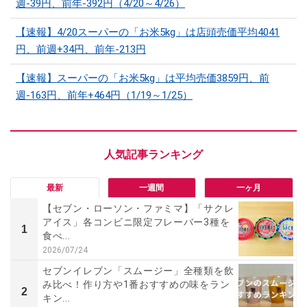
週-39円、前年-392円（4/20～4/26）
【速報】4/20スーパーの「お米5kg」は店頭売価平均4041
円、前週+34円、前年-213円
【速報】スーパーの「お米5kg」は平均売価3859円、前
週-163円、前年+464円（1/19～1/25）
最新
一週間
一ヶ月
【セブン・ローソン・ファミマ】「サクレ
アイス」各コンビニ限定フレーバー3種を
1
食べ...
2026/07/24
セブンイレブン「スムージー」全種類を飲
み比べ！作り方や1番おすすめの味をラン
2
キン...