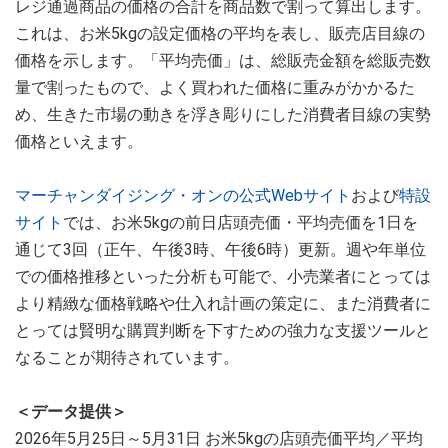
レジ通過商品の価格の合計を商品数で割って算出します。
これは、お米5kgの設定価格の平均を表し、販売店目線の
価格を示します。「平均売価」は、総販売金額を総販売数
量で割ったもので、よく買われた価格に重みがかかるた
め、生きた市場の動きを浮き彫りにした消費者目線の実勢
価格といえます。
マーチャンダイジング・オンの公式Webサイト
および
特設
サイト
では、お米5kgの前日店頭売価・平均売価を1日を
通じて3回（正午、午後3時、午後6時）更新。週や年単位
での価格推移といった分析も可能で、小売業者にとっては
より精緻な価格戦略や仕入れ計画の策定に、また消費者に
とっては賢明な購買判断を下すための強力な支援ツールと
なることが期待されています。
＜データ提供＞
2026年5月25日～5月31日 お米5kgの店頭売価平均／平均