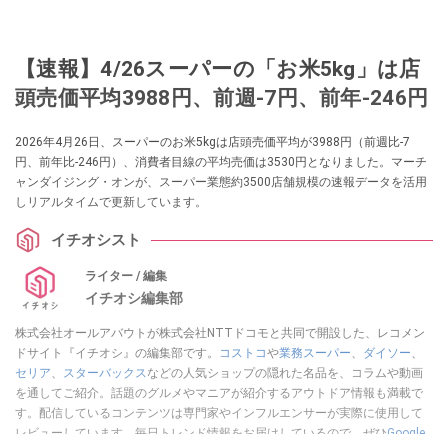
【速報】4/26スーパーの「お米5kg」は店
頭売価平均3988円、前週-7円、前年-246円
2026年4月26日、スーパーのお米5kgは店頭売価平均が3988円（前週比-7
円、前年比-246円）、消費者目線の平均売価は3530円となりました。マーチ
ャンダイジング・オンが、スーパー業態約3500店舗規模の速報データを活用
しリアルタイムで更新しています。
イチオシスト
ライター / 編集
イチオシ編集部
株式会社オールアバウトが株式会社NTTドコモと共同で開設した、レコメン
ドサイト『イチオシ』の編集部です。
コストコ
や
業務スーパー
、
ダイソー
、
セリア
、
スターバックス
などの人気ショップの隠れた名品を、コラムや動画
を通してご紹介。話題のグルメやマニアが紹介するアウトドア情報も満載で
す。配信しているコンテンツは専門家やインフルエンサーが実際に使用して
レビューしています。毎日トレンド情報をお届けしているので、ぜひ
Google