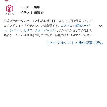
ライター / 編集
イチオシ編集部
株式会社オールアバウトが株式会社NTTドコモと共同で開設した、レ
コメンドサイト『イチオシ』の編集部です。
コストコ
や
業務スーパ
ー
、
ダイソー
、
セリア
、
スターバックス
などの人気ショップの隠れた
名品を、コラムや動画を通してご紹介。話題のグルメやマニアが紹介
するアウトドア情報も満載です。配信しているコンテンツは専門家や
このイチオシストの他の記事を読む
インフルエンサーが実際に使用してレビューしています。毎日トレン
ド情報をお届けしているので、ぜひ
Googleニュースでフォロー
してく
ださい！