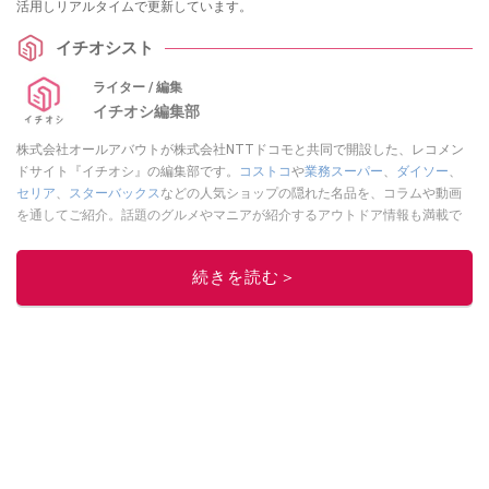
活用しリアルタイムで更新しています。
イチオシスト
ライター / 編集
イチオシ編集部
株式会社オールアバウトが株式会社NTTドコモと共同で開設した、レコメン
ドサイト『イチオシ』の編集部です。
コストコ
や
業務スーパー
、
ダイソー
、
セリア
、
スターバックス
などの人気ショップの隠れた名品を、コラムや動画
を通してご紹介。話題のグルメやマニアが紹介するアウトドア情報も満載で
す。配信しているコンテンツは専門家やインフルエンサーが実際に使用して
レビューしています。毎日トレンド情報をお届けしているので、ぜひ
Google
続きを読む＞
ニュースでフォロー
してください！
このイチオシストの他の記事を読む