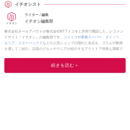
イチオシスト
ライター / 編集
イチオシ編集部
株式会社オールアバウトが株式会社NTTドコモと共同で開設した、レコメン
ドサイト『イチオシ』の編集部です。
コストコ
や
業務スーパー
、
ダイソー
、
セリア
、
スターバックス
などの人気ショップの隠れた名品を、コラムや動画
を通してご紹介。話題のグルメやマニアが紹介するアウトドア情報も満載で
す。配信しているコンテンツは専門家やインフルエンサーが実際に使用して
レビューしています。毎日トレンド情報をお届けしているので、ぜひ
Google
続きを読む＞
ニュースでフォロー
してください！
このイチオシストの他の記事を読む