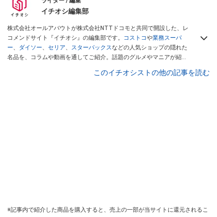
ライター / 編集
イチオシ編集部
株式会社オールアバウトが株式会社NTTドコモと共同で開設した、レ
コメンドサイト『イチオシ』の編集部です。
コストコ
や
業務スーパ
ー
、
ダイソー
、
セリア
、
スターバックス
などの人気ショップの隠れた
名品を、コラムや動画を通してご紹介。話題のグルメやマニアが紹介
するアウトドア情報も満載です。配信しているコンテンツは専門家や
このイチオシストの他の記事を読む
インフルエンサーが実際に使用してレビューしています。毎日トレン
ド情報をお届けしているので、ぜひ
Googleニュースでフォロー
してく
ださい！
※記事内で紹介した商品を購入すると、売上の一部が当サイトに還元されるこ