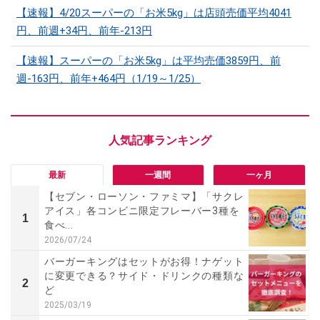
【速報】4/20スーパーの「お米5kg」は店頭売価平均4041
円、前週+34円、前年-213円
【速報】スーパーの「お米5kg」は平均売価3859円、前
週-163円、前年+464円（1/19～1/25）
最新
一週間
一ヶ月
【セブン・ローソン・ファミマ】「サクレ
アイス」各コンビニ限定フレーバー3種を
1
食べ...
2026/07/24
バーガーキングはセットがお得！ナゲット
に変更できる？サイド・ドリンクの種類な
2
ど
2025/03/19