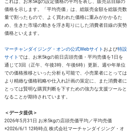
これは、お米5kgの設定価格の平均を表し、販売店目線の
価格を示します。「平均売価」は、総販売金額を総販売数
量で割ったもので、よく買われた価格に重みがかかるた
め、生きた市場の動きを浮き彫りにした消費者目線の実勢
価格といえます。
マーチャンダイジング・オンの公式Webサイト
および
特設
サイト
では、お米5kgの前日店頭売価・平均売価を1日を
通じて3回（正午、午後3時、午後6時）更新。週や年単位
での価格推移といった分析も可能で、小売業者にとっては
より精緻な価格戦略や仕入れ計画の策定に、また消費者に
とっては賢明な購買判断を下すための強力な支援ツールと
なることが期待されています。
＜データ提供＞
2026年5月31日 お米5kgの店頭売価平均／平均売価
※2026/6/1 12時時点 株式会社マーチャンダイジング・オ