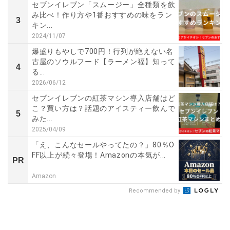
セブンイレブン「スムージー」全種類を飲
み比べ！作り方や1番おすすめの味をラン
3
キン...
2024/11/07
爆盛りもやしで700円！行列が絶えない名
古屋のソウルフード【ラーメン福】知って
4
る...
2026/06/12
セブンイレブンの紅茶マシン導入店舗はど
こ？買い方は？話題のアイスティー飲んで
5
みた...
2025/04/09
「え、こんなセールやってたの？」80％O
FF以上が続々登場！Amazonの本気が...
PR
Amazon
Recommended by