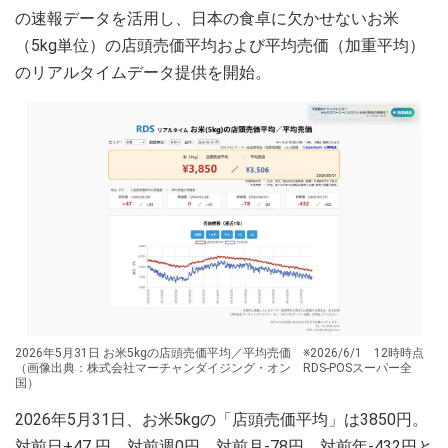
の速報データを活用し、日本の食卓に欠かせないお米
（5kg単位）の店頭売価平均および平均売価（加重平均）
のリアルタイムデータ提供を開始。
2026年5月31日 お米5kgの店頭売価平均／平均売価 ※2026/6/1 12時時点
（画像出典：株式会社マーチャンダイジング・オン RDS-POSスーパー全
国）
2026年5月31日、お米5kgの「店頭売価平均」は3850円。
対前日+47 円、対前週0円、対前月-78円、対前年-432円と