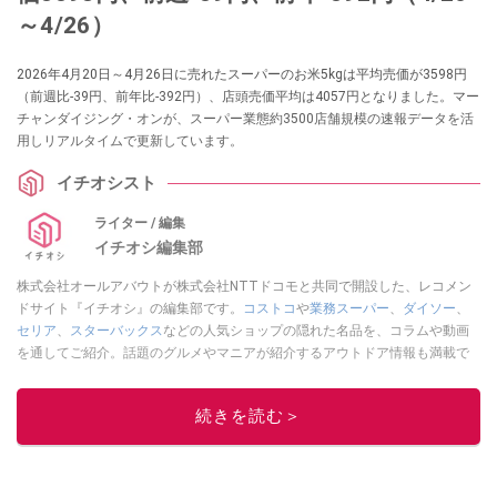
～4/26）
2026年4月20日～4月26日に売れたスーパーのお米5kgは平均売価が3598円
（前週比-39円、前年比-392円）、店頭売価平均は4057円となりました。マー
チャンダイジング・オンが、スーパー業態約3500店舗規模の速報データを活
用しリアルタイムで更新しています。
イチオシスト
ライター / 編集
イチオシ編集部
株式会社オールアバウトが株式会社NTTドコモと共同で開設した、レコメン
ドサイト『イチオシ』の編集部です。
コストコ
や
業務スーパー
、
ダイソー
、
セリア
、
スターバックス
などの人気ショップの隠れた名品を、コラムや動画
を通してご紹介。話題のグルメやマニアが紹介するアウトドア情報も満載で
す。配信しているコンテンツは専門家やインフルエンサーが実際に使用して
レビューしています。毎日トレンド情報をお届けしているので、ぜひ
Google
続きを読む＞
ニュースでフォロー
してください！
このイチオシストの他の記事を読む