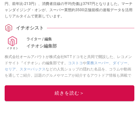
円、前年比-213円）、消費者目線の平均売価は3797円となりました。マーチ
ャンダイジング・オンが、スーパー業態約3500店舗規模の速報データを活用
しリアルタイムで更新しています。
イチオシスト
ライター / 編集
イチオシ編集部
株式会社オールアバウトが株式会社NTTドコモと共同で開設した、レコメン
ドサイト『イチオシ』の編集部です。
コストコ
や
業務スーパー
、
ダイソー
、
セリア
、
スターバックス
などの人気ショップの隠れた名品を、コラムや動画
を通してご紹介。話題のグルメやマニアが紹介するアウトドア情報も満載で
す。配信しているコンテンツは専門家やインフルエンサーが実際に使用して
レビューしています。毎日トレンド情報をお届けしているので、ぜひ
Google
続きを読む＞
ニュースでフォロー
してください！
このイチオシストの他の記事を読む