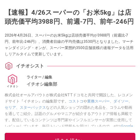
【速報】4/26スーパーの「お米5kg」は店
頭売価平均3988円、前週-7円、前年-246円
2026年4月26日、スーパーのお米5kgは店頭売価平均が3988円（前週比-7
円、前年比-246円）、消費者目線の平均売価は3530円となりました。マーチ
ャンダイジング・オンが、スーパー業態約3500店舗規模の速報データを活用
しリアルタイムで更新しています。
イチオシスト
ライター / 編集
イチオシ編集部
株式会社オールアバウトが株式会社NTTドコモと共同で開設した、レコメン
ドサイト『イチオシ』の編集部です。
コストコ
や
業務スーパー
、
ダイソー
、
セリア
、
スターバックス
などの人気ショップの隠れた名品を、コラムや動画
を通してご紹介。話題のグルメやマニアが紹介するアウトドア情報も満載で
す。配信しているコンテンツは専門家やインフルエンサーが実際に使用して
レビューしています。毎日トレンド情報をお届けしているので、ぜひ
Google
ニュースでフォロー
してください！