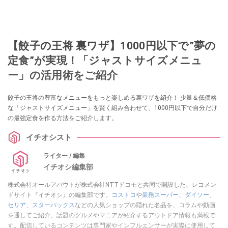
【餃子の王将 裏ワザ】1000円以下で”夢の
定食”が実現！「ジャストサイズメニュ
ー」の活用術をご紹介
餃子の王将の豊富なメニューをもっと楽しめる裏ワザを紹介！ 少量＆低価格
な「ジャストサイズメニュー」を賢く組み合わせて、1000円以下で自分だけ
の最強定食を作る方法をご紹介します。
イチオシスト
ライター / 編集
イチオシ編集部
株式会社オールアバウトが株式会社NTTドコモと共同で開設した、レコメン
ドサイト『イチオシ』の編集部です。
コストコ
や
業務スーパー
、
ダイソー
、
セリア
、
スターバックス
などの人気ショップの隠れた名品を、コラムや動画
を通してご紹介。話題のグルメやマニアが紹介するアウトドア情報も満載で
す。配信しているコンテンツは専門家やインフルエンサーが実際に使用して