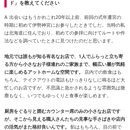
ド」を教えてください
A. 出会いはもうかれこれ20年以上前、前回の式年遷宮の
時期に初めて伊勢神宮にお参りしたときでした。当時の私
は北海道に住んでおり、初めての参拝に向けてルートや作
法などを調べていたときに見つけたのだと思います。
地元では誰もが知る有名なお店で、1人でふらっと立ち寄
る方から小さなお子様連れのご家族まで、幅広い層が気軽
に楽しめるアットホームな空間です。
店内での飲食はも
ちろん、テイクアウトの電話もひっきりなしに鳴るほど大
忙しのお店ですが、不思議と急かされるような雰囲気は微
塵もなく、いつでもゆっくりと食事が楽しめます。
厨房をぐるりと囲むカウンター席のみの小さなお店です
が、そこから見える職人さんたちの見事な手さばきや店内
の活気がまた格好良いんです。
餡はもちろん、目の前で