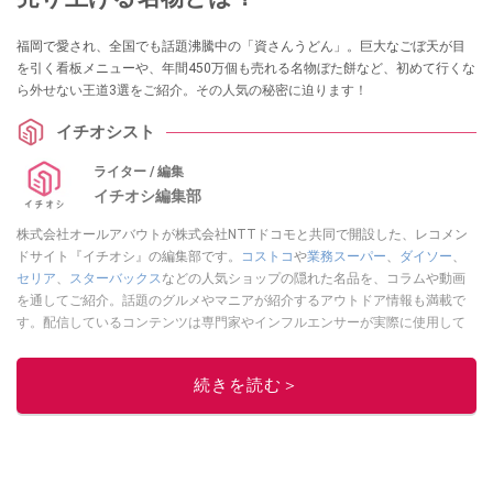
福岡で愛され、全国でも話題沸騰中の「資さんうどん」。巨大なごぼ天が目
を引く看板メニューや、年間450万個も売れる名物ぼた餅など、初めて行くな
ら外せない王道3選をご紹介。その人気の秘密に迫ります！
イチオシスト
ライター / 編集
イチオシ編集部
株式会社オールアバウトが株式会社NTTドコモと共同で開設した、レコメン
ドサイト『イチオシ』の編集部です。
コストコ
や
業務スーパー
、
ダイソー
、
セリア
、
スターバックス
などの人気ショップの隠れた名品を、コラムや動画
を通してご紹介。話題のグルメやマニアが紹介するアウトドア情報も満載で
す。配信しているコンテンツは専門家やインフルエンサーが実際に使用して
レビューしています。毎日トレンド情報をお届けしているので、ぜひ
Google
ニュースでフォロー
してください！
続きを読む＞
このイチオシストの他の記事を読む