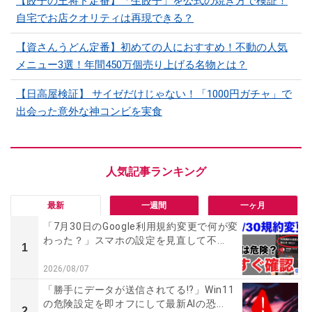
【餃子の王将ド定番】「生餃子」を公式の焼き方で検証！
自宅でお店クオリティは再現できる？
【資さんうどん定番】初めての人におすすめ！不動の人気
メニュー3選！年間450万個売り上げる名物とは？
【日高屋検証】 サイゼだけじゃない！「1000円ガチャ」で
出会った意外な神コンビを実食
最新
一週間
一ヶ月
「7月30日のGoogle利用規約変更で何が変
わった？」スマホの設定を見直して不...
1
2026/08/07
「勝手にデータが送信されてる!?」Win11
の危険設定を即オフにして最新AIの恐...
2