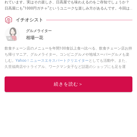
れています。実はその楽しさ、日高屋でも味わえるのをご存知でしょうか？
日高屋にも“1000円ガチャ”というユニークな楽しみ方があるんです。今回は
さっそく日高屋1000円ガチャに挑戦し、偶然出てきた組み合わせのメニュー
イチオシスト
を注文してみました。
グルメライター
相場一花
飲食チェーン店のメニューを年間100食以上食べ比べる、飲食チェーン店お持
ち帰りマニア。グルメライター。コンビニグルメや地域スーパーグルメも楽
しむ。
Yahoo！ニュースエキスパートクリエイター
としても活動中。また、
久世福商店やトライアル、ワークマン女子など話題のショップにも足を運
ぶ。晋遊舎「LDK」や
「360LiFE」
、KADOKAWA
「レタスクラブ」
、集英社
「週刊プレイボーイ」、宝島社「おいしい！ シャトレーゼBOOK」などでグ
続きを読む＞
ルメライター、食の専門家として出演実績あり。
このイチオシストの他の記事を読む