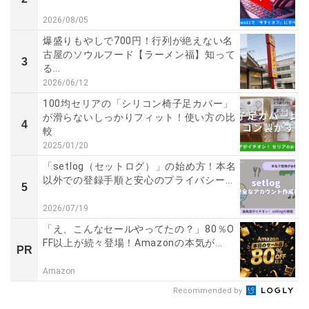
2026/08/05
爆盛りもやしで700円！行列が絶えない名
古屋のソウルフード【ラーメン福】知って
3
る...
2026/06/12
100均セリアの「シリコン椅子足カバー」
が滑らないしっかりフィット！使い方の比
4
較
2025/01/20
「setlog（セットログ）」の始め方！本名
以外での登録手順と安心のプライバシー...
5
2026/07/19
「え、こんなセールやってたの？」80％O
FF以上が続々登場！Amazonの本気が...
PR
Amazon
Recommended by