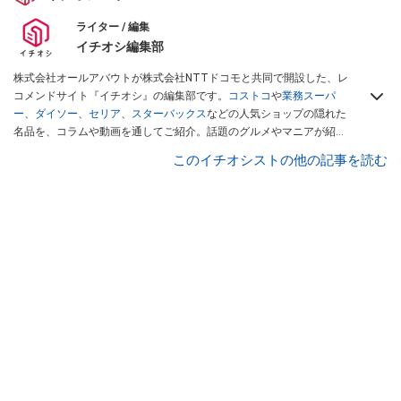
ライター / 編集
イチオシ編集部
株式会社オールアバウトが株式会社NTTドコモと共同で開設した、レ
コメンドサイト『イチオシ』の編集部です。
コストコ
や
業務スーパ
ー
、
ダイソー
、
セリア
、
スターバックス
などの人気ショップの隠れた
名品を、コラムや動画を通してご紹介。話題のグルメやマニアが紹介
するアウトドア情報も満載です。配信しているコンテンツは専門家や
このイチオシストの他の記事を読む
インフルエンサーが実際に使用してレビューしています。毎日トレン
ド情報をお届けしているので、ぜひ
Googleニュースでフォロー
してく
ださい！