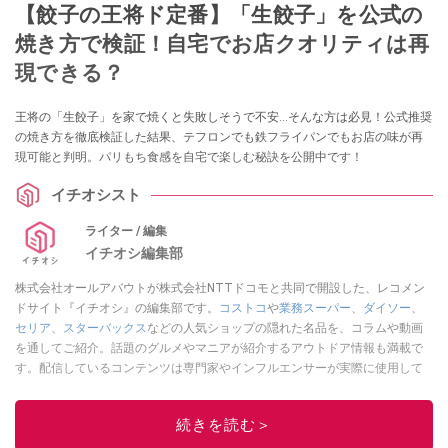
【餃子の王将ド定番】「生餃子」を公式の
焼き方で検証！自宅でお店クオリティは再
現できる？
王将の「生餃子」を家で焼くと失敗しそうで不安…そんな方は必見！公式推奨
の焼き方を徹底検証した結果、テフロンでも鉄フライパンでもお店の味が再
現可能と判明。パリもち食感を自宅で楽しむ秘訣を公開中です！
イチオシスト
ライター / 編集
イチオシ編集部
株式会社オールアバウトが株式会社NTTドコモと共同で開設した、レコメン
ドサイト『イチオシ』の編集部です。
コストコ
や
業務スーパー
、
ダイソー
、
セリア
、
スターバックス
などの人気ショップの隠れた名品を、コラムや動画
を通してご紹介。話題のグルメやマニアが紹介するアウトドア情報も満載で
す。配信しているコンテンツは専門家やインフルエンサーが実際に使用して
レビューしています。毎日トレンド情報をお届けしているので、ぜひ
Google
ニュースでフォロー
してください！
続きを読む＞
このイチオシストの他の記事を読む