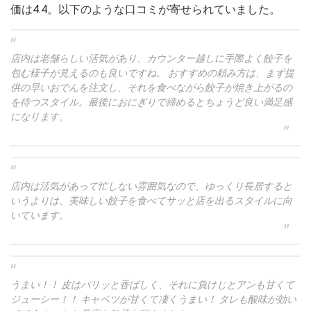
価は4.4。以下のような口コミが寄せられていました。
店内は老舗らしい活気があり、カウンター越しに手際よく餃子を
包む様子が見えるのも良いですね。 おすすめの頼み方は、まず提
供の早いおでんを注文し、それを食べながら餃子が焼き上がるの
を待つスタイル。最後におにぎりで締めるとちょうど良い満足感
になります。
店内は活気があって忙しない雰囲気なので、ゆっくり長居すると
いうよりは、美味しい餃子を食べてサッと店を出るスタイルに向
いています。
うまい！！ 皮はパリッと香ばしく、それに負けじとアンも甘くて
ジューシー！！ キャベツが甘くて凄くうまい！ タレも酸味が効い