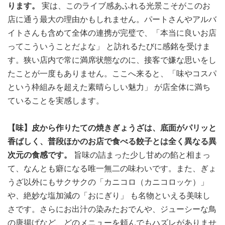
ります。
実は、このライブ感あふれる光景こそがこのお
店に通う最大の理由かもしれません。パートさんやアルバ
イトさんも含めて全体の連携が完璧で、「本当に良いお店
ってこういうことだよな」 と訪れるたびに感銘を受けま
す。狭い店内で常に満席状態なのに、接客で嫌な思いをし
たことが一度もありません。ここへ来ると、「味やコスパ
という枠組みを超えた素晴らしい魅力」 が店全体に満ち
ていることを実感します。
【味】皮から作りたての焼きぎょうざは、底面がパリッと
香ばしく、普段ほかのお店で食べる餃子とは全く異なる異
次元の食感です。
旨味の詰まった少し甘めの餡と相まっ
て、なんとも癖になる唯一無二の味わいです。また、ぎょ
うざ以外にもサクサクの「カニコロ（カニコロッケ）」
や、絶妙な塩加減の「おにぎり」 も名物といえる美味し
さです。さらにお出汁の染みたおでんや、ジューシーな鳥
の唐揚げなど、どのメニューを頼んでもハズレがありませ