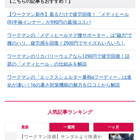
【こちらの記事もおすすめ！】
【ワークマン新作】着るだけで疲労回復！「メディヒール
(R)半袖インナー」が990円の最強コスパ
ワークマンの「メディヒールマグ腰サポーター」は“磁力”で
腰のハリ、疲労感を回復！2900円でサイズもいろいろ！
ワークマンのリカバリーウェアなら1290円で疲労回復！話
題の「メディヒール」の仕組みを解説
ワークマンの「エックスシェルター暑熱αフーディー」は進
化が凄い！16の暑さ対策機能の魅力を口コミから解説
最新
一週間
一ヶ月
【ワークマン涼感】サンダルより快適か