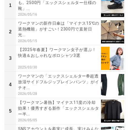
も。2500円「エックスシェルター仕様の
1
靴」...
2026/05/16
ワークマンの新作日傘は「マイナス15℃の
遮熱機能」がすごい！2300円で直射日
2
光...
2026/05/15
【2025年春夏】ワークマン女子が選ぶ！
快適＆おしゃれなポロシャツ3選
3
2025/03/30
ワークマンの「エックスシェルター®超透
放湿サイドフルジップレインパンツ」がイ
4
チオ...
2026/05/28
【ワークマン暑熱】マイナス11度の冷却
効果！優秀すぎる新作「エックスシェルタ
5
ー半...
2026/05/05
SNSアカウントを着実に成長。実はみんな