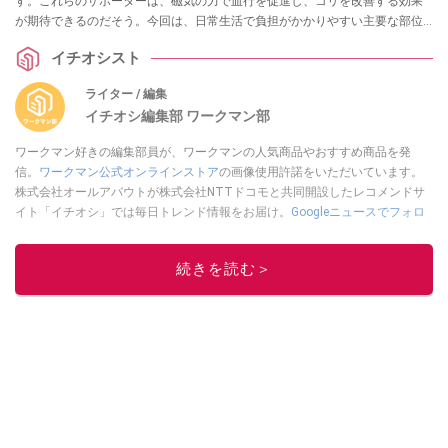
す。これらのサポーターは、磁気の力で血行を促進し、コリを改善する効果
が期待できるのだそう。今回は、日常生活で負担がかかりやすい主要な部位
に対応した4種類のサポーターをご紹介します。
イチオシスト
ライター / 編集
イチオシ編集部 ワークマン部
ワークマン好きの編集部員が、ワークマンの人気商品やおすすめ商品を発
信。
ワークマン公式オンラインストア
の画像使用許諾をいただいています。
株式会社オールアバウトが株式会社NTTドコモと共同開設したレコメンドサ
イト「イチオシ」では毎日トレンド情報をお届け。
Googleニュースでフォロ
ー
してください！
このイチオシストの他の記事を読む
続きを読む＞