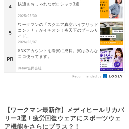
快適＆おしゃれなポロシャツ3選
4
2025/03/30
ワークマンの「スクエア真空ハイブリッド
コンテナ」がイチオシ！炎天下のプールサ
5
イド...
2026/08/07
SNSアカウントを着実に成長。実はみんな
ココ使ってます。
PR
Dreaw合同会社
Recommended by
【ワークマン最新作】メディヒールリカバ
リー3選！疲労回復ウェアにスポーツウェ
ア機能をさらにプラス？！