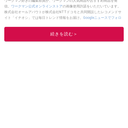
ワークマン好きの編集部員が、ワークマンの人気商品やおすすめ商品を発
信。
ワークマン公式オンラインストア
の画像使用許諾をいただいています。
株式会社オールアバウトが株式会社NTTドコモと共同開設したレコメンドサ
イト「イチオシ」では毎日トレンド情報をお届け。
Googleニュースでフォロ
ー
してください！
このイチオシストの他の記事を読む
続きを読む＞