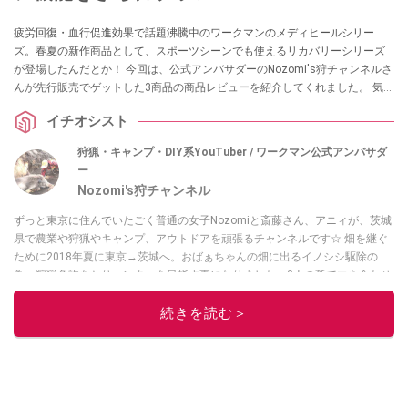
疲労回復・血行促進効果で話題沸騰中のワークマンのメディヒールシリー
ズ。春夏の新作商品として、スポーツシーンでも使えるリカバリーシリーズ
が登場したんだとか！ 今回は、公式アンバサダーのNozomi's狩チャンネルさ
んが先行販売でゲットした3商品の商品レビューを紹介してくれました。 気に
なっている方は、ぜひチェックしてみてください。
イチオシスト
狩猟・キャンプ・DIY系YouTuber / ワークマン公式アンバサダ
ー
Nozomi's狩チャンネル
ずっと東京に住んでいたごく普通の女子Nozomiと斎藤さん、アニィが、茨城
県で農業や狩猟やキャンプ、アウトドアを頑張るチャンネルです☆ 畑を継ぐ
ために2018年夏に東京→茨城へ。おばぁちゃんの畑に出るイノシシ駆除の
為、狩猟免許をとりハンターを目指す事になりました。3人の孫で力を合わせ
て頑張ります！ 私達は趣味で狩猟をする”トロフィー・ハンティング”をする
気はありません。おばあちゃんの畑を守りたい！ 地元の農家さんを守りた
続きを読む＞
い！ とそう思うのです。
このイチオシストの他の記事を読む