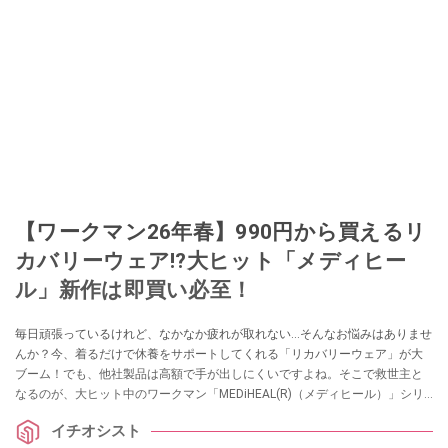
【ワークマン26年春】990円から買えるリ
カバリーウェア!?大ヒット「メディヒー
ル」新作は即買い必至！
毎日頑張っているけれど、なかなか疲れが取れない…そんなお悩みはありませ
んか？今、着るだけで休養をサポートしてくれる「リカバリーウェア」が大
ブーム！でも、他社製品は高額で手が出しにくいですよね。そこで救世主と
なるのが、大ヒット中のワークマン「MEDiHEAL(R)（メディヒール）」シリ
ーズです。今回は、2026年春夏新製品発表会で公開された、驚きの低価格リ
イチオシスト
カバリーウェアや猛暑対策の最新アイテムをご紹介します！