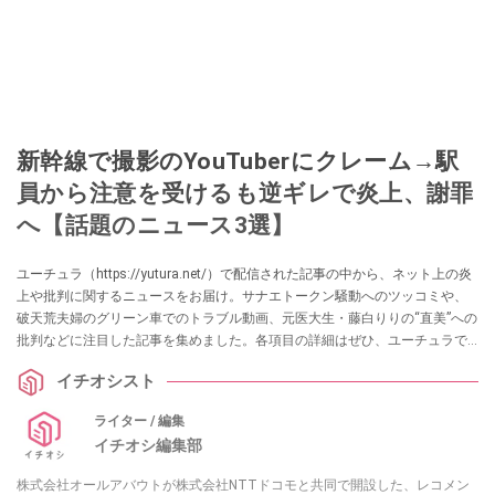
新幹線で撮影のYouTuberにクレーム→駅
員から注意を受けるも逆ギレで炎上、謝罪
へ【話題のニュース3選】
ユーチュラ（https://yutura.net/）で配信された記事の中から、ネット上の炎
上や批判に関するニュースをお届け。サナエトークン騒動へのツッコミや、
破天荒夫婦のグリーン車でのトラブル動画、元医大生・藤白りりの“直美”への
批判などに注目した記事を集めました。各項目の詳細はぜひ、ユーチュラで
チェックしてみてくださいね。
イチオシスト
ライター / 編集
イチオシ編集部
株式会社オールアバウトが株式会社NTTドコモと共同で開設した、レコメン