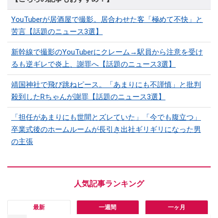
YouTuberが居酒屋で撮影。居合わせた客「極めて不快」と
苦言【話題のニュース3選】
新幹線で撮影のYouTuberにクレーム→駅員から注意を受け
るも逆ギレで炎上、謝罪へ【話題のニュース3選】
靖国神社で飛び跳ねピース。「あまりにも不謹慎」と批判
殺到したRちゃんが謝罪【話題のニュース3選】
「担任があまりにも世間とズレていた」「今でも腹立つ」
卒業式後のホームルームが長引き出社ギリギリになった男
の主張
最新
一週間
一ヶ月