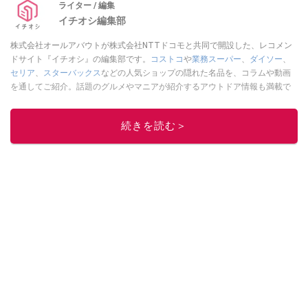
ライター / 編集
イチオシ編集部
株式会社オールアバウトが株式会社NTTドコモと共同で開設した、レコメン
ドサイト『イチオシ』の編集部です。
コストコ
や
業務スーパー
、
ダイソー
、
セリア
、
スターバックス
などの人気ショップの隠れた名品を、コラムや動画
を通してご紹介。話題のグルメやマニアが紹介するアウトドア情報も満載で
す。配信しているコンテンツは専門家やインフルエンサーが実際に使用して
レビューしています。毎日トレンド情報をお届けしているので、ぜひ
Google
続きを読む＞
ニュースでフォロー
してください！
このイチオシストの他の記事を読む