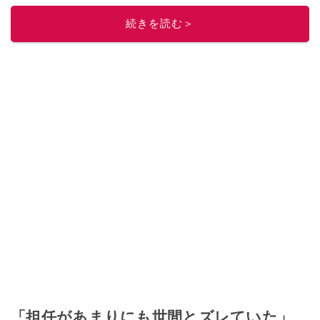
レビューしています。毎日トレンド情報をお届けしているので、ぜひ
Google
続きを読む＞
ニュースでフォロー
してください！
このイチオシストの他の記事を読む
「担任があまりにも世間とズレていた」