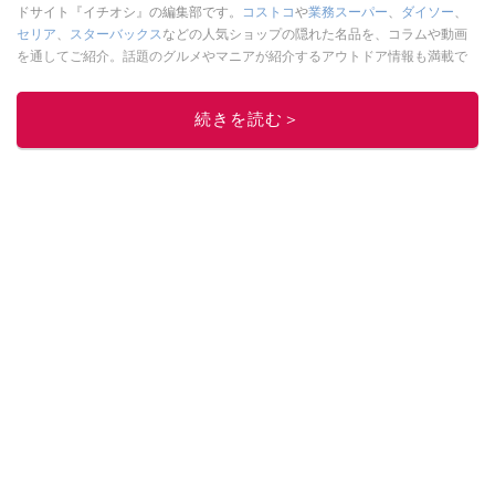
ドサイト『イチオシ』の編集部です。
コストコ
や
業務スーパー
、
ダイソー
、
セリア
、
スターバックス
などの人気ショップの隠れた名品を、コラムや動画
を通してご紹介。話題のグルメやマニアが紹介するアウトドア情報も満載で
す。配信しているコンテンツは専門家やインフルエンサーが実際に使用して
レビューしています。毎日トレンド情報をお届けしているので、ぜひ
Google
続きを読む＞
ニュースでフォロー
してください！
このイチオシストの他の記事を読む