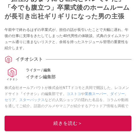
「今でも腹立つ」卒業式後のホームルーム
が長引き出社ギリギリになった男の主張
午前中で終わるはずの卒業式が、担任の話が長引いたことで大幅に遅れ、午
後の仕事に支障をきたしてしまった40代男性の体験談。式典のタイムスケジ
ュール通りに進まないリスクと、余裕を持ったスケジュール管理の重要性を
紹介します。
イチオシスト
ライター / 編集
イチオシ編集部
株式会社オールアバウトが株式会社NTTドコモと共同で開設した、レコメン
ドサイト『イチオシ』の編集部です。
コストコ
や
業務スーパー
、
ダイソー
、
セリア
、
スターバックス
などの人気ショップの隠れた名品を、コラムや動画
を通してご紹介。話題のグルメやマニアが紹介するアウトドア情報も満載で
す。配信しているコンテンツは専門家やインフルエンサーが実際に使用して
レビューしています。毎日トレンド情報をお届けしているので、ぜひ
Google
続きを読む＞
ニュースでフォロー
してください！
このイチオシストの他の記事を読む