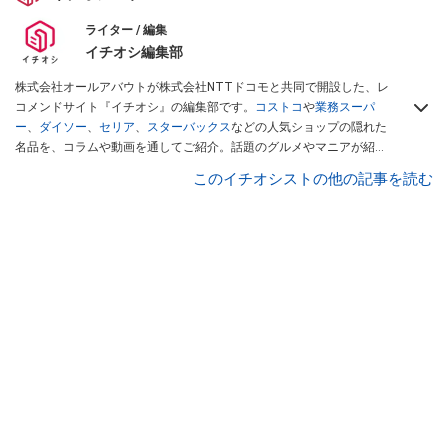
ライター / 編集
イチオシ編集部
株式会社オールアバウトが株式会社NTTドコモと共同で開設した、レ
コメンドサイト『イチオシ』の編集部です。
コストコ
や
業務スーパ
ー
、
ダイソー
、
セリア
、
スターバックス
などの人気ショップの隠れた
名品を、コラムや動画を通してご紹介。話題のグルメやマニアが紹介
するアウトドア情報も満載です。配信しているコンテンツは専門家や
このイチオシストの他の記事を読む
インフルエンサーが実際に使用してレビューしています。毎日トレン
ド情報をお届けしているので、ぜひ
Googleニュースでフォロー
してく
ださい！