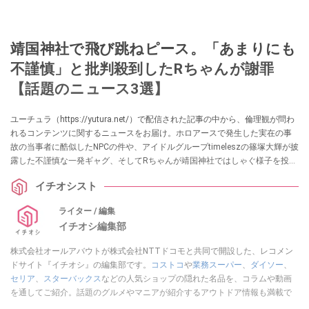
靖国神社で飛び跳ねピース。「あまりにも
不謹慎」と批判殺到したRちゃんが謝罪
【話題のニュース3選】
ユーチュラ（https://yutura.net/）で配信された記事の中から、倫理観が問わ
れるコンテンツに関するニュースをお届け。ホロアースで発生した実在の事
故の当事者に酷似したNPCの件や、アイドルグループtimeleszの篠塚大輝が披
露した不謹慎な一発ギャグ、そしてRちゃんが靖国神社ではしゃぐ様子を投稿
して批判を浴びた騒動に注目した記事を集めました。各項目の詳細はぜひ、
イチオシスト
ユーチュラでチェックしてみてくださいね。
ライター / 編集
イチオシ編集部
株式会社オールアバウトが株式会社NTTドコモと共同で開設した、レコメン
ドサイト『イチオシ』の編集部です。
コストコ
や
業務スーパー
、
ダイソー
、
セリア
、
スターバックス
などの人気ショップの隠れた名品を、コラムや動画
を通してご紹介。話題のグルメやマニアが紹介するアウトドア情報も満載で
す。配信しているコンテンツは専門家やインフルエンサーが実際に使用して