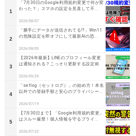
「7月30日のGoogle利用規約変更で何が変
わった？」スマホの設定を見直して不...
1
2026/08/07
「勝手にデータが送信されてる!?」Win11
の危険設定を即オフにして最新AIの恐...
2
2026/08/05
【2026年最新】LINEのプロフィール変更
は通知される？こっそり更新する設定術
3
2026/05/29
「setlog（セットログ）」の始め方！本名
以外での登録手順と安心のプライバシー...
4
2026/07/19
【7月30日まで】「Google利用規約変更」
はスルー厳禁！個人情報を守るプライ...
5
2026/07/22