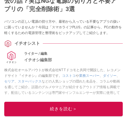
去の話？実はNGな電源の切り方と不要ア
プリの「完全削除術」3選
パソコンの正しい電源の切り方や、最初から入っている不要なアプリの扱い
に困っていませんか？今回は「スマホライフPLUS」の記事から、PCの動作を
軽くするための電源管理と整理術をピックアップしてご紹介します。
イチオシスト
ライター / 編集
イチオシ編集部
株式会社オールアバウトが株式会社NTTドコモと共同で開設した、レコメン
ドサイト『イチオシ』の編集部です。
コストコ
や
業務スーパー
、
ダイソー
、
セリア
、
スターバックス
などの人気ショップの隠れた名品を、コラムや動画
を通してご紹介。話題のグルメやマニアが紹介するアウトドア情報も満載で
す。配信しているコンテンツは専門家やインフルエンサーが実際に使用して
レビューしています。毎日トレンド情報をお届けしているので、ぜひ
Google
ニュースでフォロー
してください！
続きを読む＞
このイチオシストの他の記事を読む