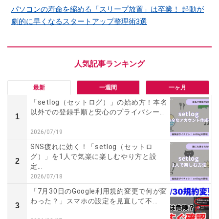
パソコンの寿命を縮める「スリープ放置」は卒業！ 起動が
劇的に早くなるスタートアップ整理術3選
最新
一週間
一ヶ月
「setlog（セットログ）」の始め方！本名
以外での登録手順と安心のプライバシー...
1
2026/07/19
SNS疲れに効く！「setlog（セットロ
グ）」を1人で気楽に楽しむやり方と設
2
定...
2026/07/18
「7月30日のGoogle利用規約変更で何が変
わった？」スマホの設定を見直して不...
3