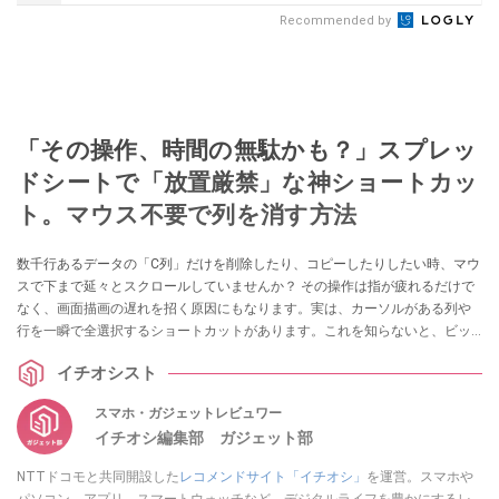
Recommended by
「その操作、時間の無駄かも？」スプレッ
ドシートで「放置厳禁」な神ショートカッ
ト。マウス不要で列を消す方法
数千行あるデータの「C列」だけを削除したり、コピーしたりしたい時、マウ
スで下まで延々とスクロールしていませんか？ その操作は指が疲れるだけで
なく、画面描画の遅れを招く原因にもなります。実は、カーソルがある列や
行を一瞬で全選択するショートカットがあります。これを知らないと、ビッ
グデータを扱う際に圧倒的な差をつけられてしまいます。（Windows PC版
イチオシスト
Chrome等の場合）
スマホ・ガジェットレビュワー
イチオシ編集部 ガジェット部
NTTドコモと共同開設した
レコメンドサイト「イチオシ」
を運営。スマホや