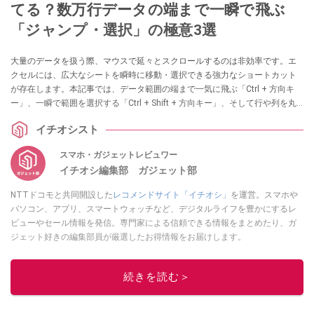
てる？数万行データの端まで一瞬で飛ぶ
「ジャンプ・選択」の極意3選
大量のデータを扱う際、マウスで延々とスクロールするのは非効率です。エ
クセルには、広大なシートを瞬時に移動・選択できる強力なショートカット
が存在します。本記事では、データ範囲の端まで一気に飛ぶ「Ctrl + 方向キ
ー」、一瞬で範囲を選択する「Ctrl + Shift + 方向キー」、そして行や列を丸
ごと選択するショートカットを紹介します。これらを使いこなせば作業時間
イチオシスト
は劇的に短縮されます（Windows用の場合）。
スマホ・ガジェットレビュワー
イチオシ編集部 ガジェット部
NTTドコモと共同開設した
レコメンドサイト「イチオシ」
を運営。スマホや
パソコン、アプリ、スマートウォッチなど、デジタルライフを豊かにするレ
ビューやセール情報を発信。専門家による信頼できる情報をまとめたり、ガ
ジェット好きの編集部員が厳選したお得情報をお届けします。
このイチオシストの他の記事を読む
続きを読む＞