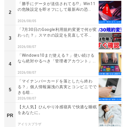
「勝手にデータが送信されてる!?」Win11
の危険設定を即オフにして最新AIの恐...
2
2026/08/05
「7月30日のGoogle利用規約変更で何が変
わった？」スマホの設定を見直して不...
3
2026/08/07
「Windows10まだ使える？」使い続ける
なら絶対やるべき「管理者アカウント」...
4
2026/08/07
「マイナンバーカードを落としたら終わ
る？」個人情報漏洩の真実とコンビニでで
5
きる暗...
2026/08/07
【大人気】ひんやり冷感寝具で快適な睡眠
をあなたに。
PR
アイリスプラザ