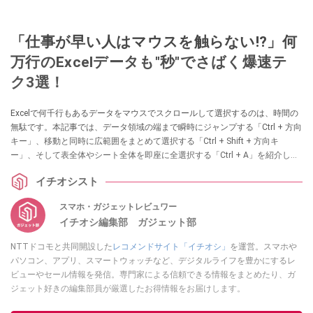
「仕事が早い人はマウスを触らない!?」何
万行のExcelデータも"秒"でさばく爆速テ
ク3選！
Excelで何千行もあるデータをマウスでスクロールして選択するのは、時間の
無駄です。本記事では、データ領域の端まで瞬時にジャンプする「Ctrl + 方向
キー」、移動と同時に広範囲をまとめて選択する「Ctrl + Shift + 方向キ
ー」、そして表全体やシート全体を即座に全選択する「Ctrl + A」を紹介しま
す。キーボードによる爆速ナビゲーションを習得し、作業のストレスを劇的
イチオシスト
に軽減しましょう。
スマホ・ガジェットレビュワー
イチオシ編集部 ガジェット部
NTTドコモと共同開設した
レコメンドサイト「イチオシ」
を運営。スマホや
パソコン、アプリ、スマートウォッチなど、デジタルライフを豊かにするレ
ビューやセール情報を発信。専門家による信頼できる情報をまとめたり、ガ
ジェット好きの編集部員が厳選したお得情報をお届けします。
このイチオシストの他の記事を読む