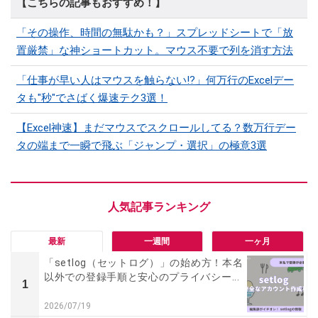
【こちらの記事もおすすめ！】
「その操作、時間の無駄かも？」スプレッドシートで「放
置厳禁」な神ショートカット。マウス不要で列を消す方法
「仕事が早い人はマウスを触らない!?」何万行のExcelデー
タも"秒"でさばく爆速テク3選！
【Excel神速】まだマウスでスクロールしてる？数万行デー
タの端まで一瞬で飛ぶ「ジャンプ・選択」の極意3選
最新
一週間
一ヶ月
「setlog（セットログ）」の始め方！本名
以外での登録手順と安心のプライバシー...
1
2026/07/19