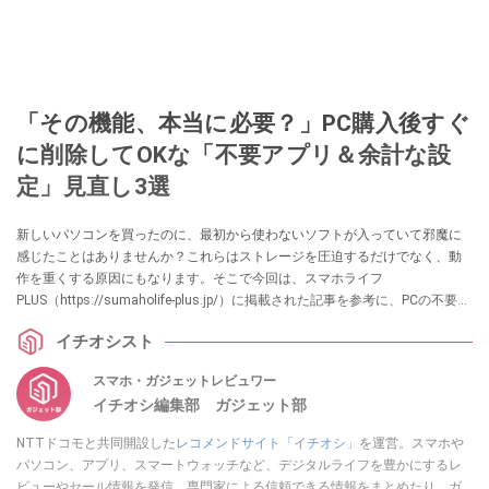
「その機能、本当に必要？」PC購入後すぐ
に削除してOKな「不要アプリ＆余計な設
定」見直し3選
新しいパソコンを買ったのに、最初から使わないソフトが入っていて邪魔に
感じたことはありませんか？これらはストレージを圧迫するだけでなく、動
作を重くする原因にもなります。そこで今回は、スマホライフ
PLUS（https://sumaholife-plus.jp/）に掲載された記事を参考に、PCの不要ア
プリ削除に関する情報をご紹介。各項目の詳細はぜひスマホライフPLUSでご
イチオシスト
確認ください。
スマホ・ガジェットレビュワー
イチオシ編集部 ガジェット部
NTTドコモと共同開設した
レコメンドサイト「イチオシ」
を運営。スマホや
パソコン、アプリ、スマートウォッチなど、デジタルライフを豊かにするレ
ビューやセール情報を発信。専門家による信頼できる情報をまとめたり、ガ