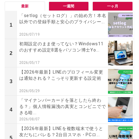
最新
一週間
一ヶ月
「setlog（セットログ）」の始め方！本名
以外での登録手順と安心のプライバシー...
1
2026/07/19
初期設定のまま使ってない？Windows11
のおすすめ設定8選をパソコン博士Yo...
2
2026/05/17
【2026年最新】LINEのプロフィール変更
は通知される？こっそり更新する設定術
3
2026/05/29
「マイナンバーカードを落としたら終わ
る？」個人情報漏洩の真実とコンビニでで
4
きる暗...
2026/08/07
【2026年最新】LINEを複数端末で使うと
友だちにバレる？2台目スマホ・PCロ...
5