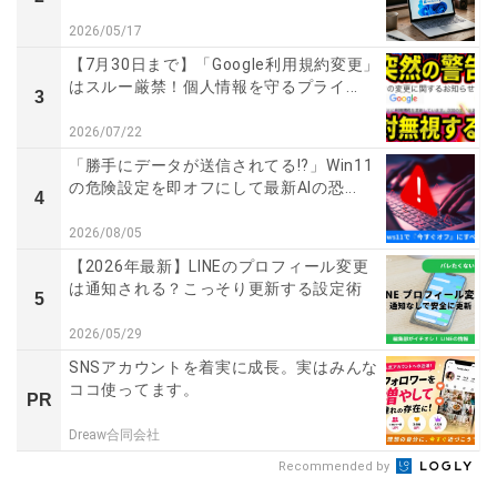
2026/05/17
【7月30日まで】「Google利用規約変更」
はスルー厳禁！個人情報を守るプライ...
3
2026/07/22
「勝手にデータが送信されてる!?」Win11
の危険設定を即オフにして最新AIの恐...
4
2026/08/05
【2026年最新】LINEのプロフィール変更
は通知される？こっそり更新する設定術
5
2026/05/29
SNSアカウントを着実に成長。実はみんな
ココ使ってます。
PR
Dreaw合同会社
Recommended by