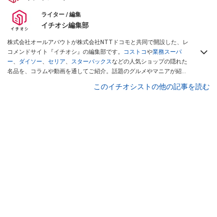
ライター / 編集
イチオシ編集部
株式会社オールアバウトが株式会社NTTドコモと共同で開設した、レ
コメンドサイト『イチオシ』の編集部です。
コストコ
や
業務スーパ
ー
、
ダイソー
、
セリア
、
スターバックス
などの人気ショップの隠れた
名品を、コラムや動画を通してご紹介。話題のグルメやマニアが紹介
するアウトドア情報も満載です。配信しているコンテンツは専門家や
このイチオシストの他の記事を読む
インフルエンサーが実際に使用してレビューしています。毎日トレン
ド情報をお届けしているので、ぜひ
Googleニュースでフォロー
してく
ださい！