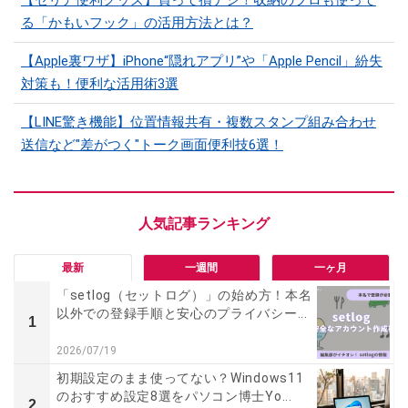
る「かもいフック」の活用方法とは？
【Apple裏ワザ】iPhone“隠れアプリ”や「Apple Pencil」紛失
対策も！便利な活用術3選
【LINE驚き機能】位置情報共有・複数スタンプ組み合わせ
送信など"差がつく"トーク画面便利技6選！
最新
一週間
一ヶ月
「setlog（セットログ）」の始め方！本名
以外での登録手順と安心のプライバシー...
1
2026/07/19
初期設定のまま使ってない？Windows11
のおすすめ設定8選をパソコン博士Yo...
2