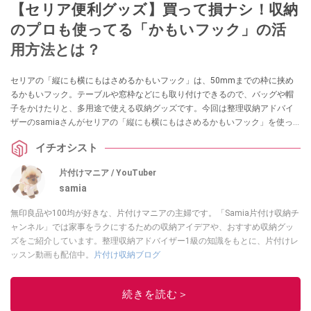
【セリア便利グッズ】買って損ナシ！収納
のプロも使ってる「かもいフック」の活
用方法とは？
セリアの「縦にも横にもはさめるかもいフック」は、50mmまでの枠に挟め
るかもいフック。テーブルや窓枠などにも取り付けできるので、バッグや帽
子をかけたりと、多用途で使える収納グッズです。今回は整理収納アドバイ
ザーのsamiaさんがセリアの「縦にも横にもはさめるかもいフック」を使っ
た活用方法やおすすめポイントを紹介してくれました。
イチオシスト
片付けマニア / YouTuber
samia
無印良品や100均が好きな、片付けマニアの主婦です。「Samia片付け収納チ
ャンネル」では家事をラクにするための収納アイデアや、おすすめ収納グッ
ズをご紹介しています。整理収納アドバイザー1級の知識をもとに、片付けレ
ッスン動画も配信中。
片付け収納ブログ
このイチオシストの他の記事を読む
続きを読む＞