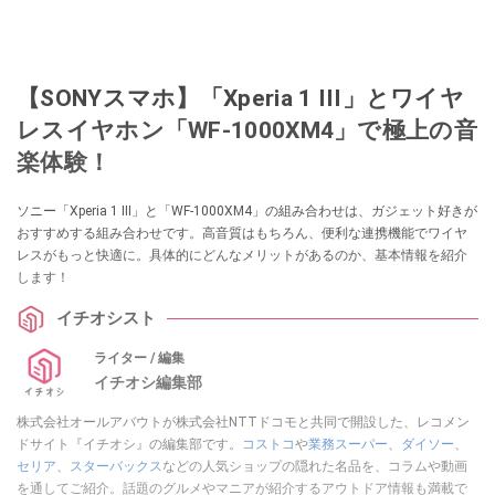
【SONYスマホ】「Xperia 1 III」とワイヤ
レスイヤホン「WF-1000XM4」で極上の音
楽体験！
ソニー「Xperia 1 III」と「WF-1000XM4」の組み合わせは、ガジェット好きが
おすすめする組み合わせです。高音質はもちろん、便利な連携機能でワイヤ
レスがもっと快適に。具体的にどんなメリットがあるのか、基本情報を紹介
します！
イチオシスト
ライター / 編集
イチオシ編集部
株式会社オールアバウトが株式会社NTTドコモと共同で開設した、レコメン
ドサイト『イチオシ』の編集部です。
コストコ
や
業務スーパー
、
ダイソー
、
セリア
、
スターバックス
などの人気ショップの隠れた名品を、コラムや動画
を通してご紹介。話題のグルメやマニアが紹介するアウトドア情報も満載で