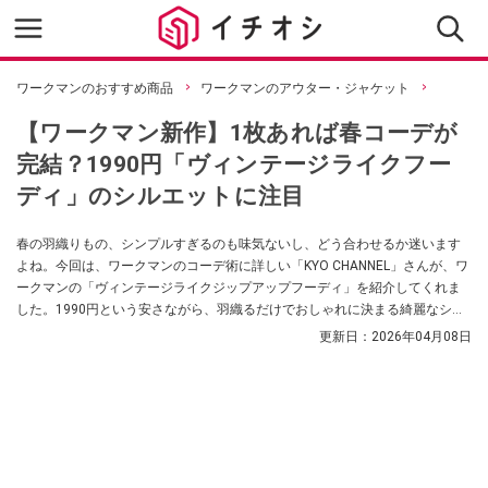
ワークマンのおすすめ商品
ワークマンのアウター・ジャケット
【ワークマン新作】1枚あれば春コーデが
完結？1990円「ヴィンテージライクフー
ディ」のシルエットに注目
春の羽織りもの、シンプルすぎるのも味気ないし、どう合わせるか迷います
よね。今回は、ワークマンのコーデ術に詳しい「KYO CHANNEL」さんが、ワ
ークマンの「ヴィンテージライクジップアップフーディ」を紹介してくれま
した。1990円という安さながら、羽織るだけでおしゃれに決まる綺麗なシル
エットが魅力です。デニムや黒パンツとの相性も抜群！春のカジュアルコー
更新日：
2026年04月08日
デにお悩みの方は必見です。