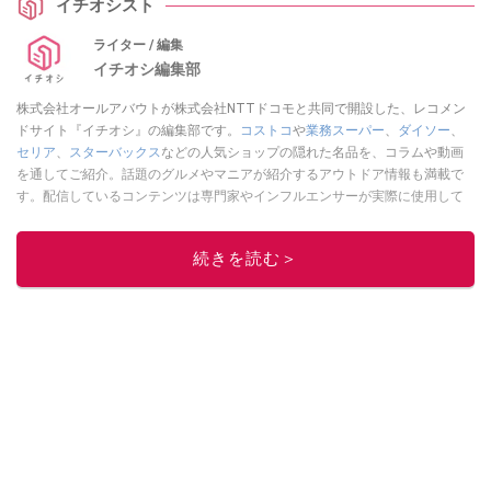
イチオシスト
ライター / 編集
イチオシ編集部
株式会社オールアバウトが株式会社NTTドコモと共同で開設した、レコメン
ドサイト『イチオシ』の編集部です。
コストコ
や
業務スーパー
、
ダイソー
、
セリア
、
スターバックス
などの人気ショップの隠れた名品を、コラムや動画
を通してご紹介。話題のグルメやマニアが紹介するアウトドア情報も満載で
す。配信しているコンテンツは専門家やインフルエンサーが実際に使用して
レビューしています。毎日トレンド情報をお届けしているので、ぜひ
Google
ニュースでフォロー
してください！
続きを読む＞
このイチオシストの他の記事を読む