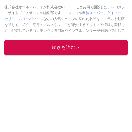
株式会社オールアバウトが株式会社NTTドコモと共同で開設した、レコメン
ドサイト『イチオシ』の編集部です。
コストコ
や
業務スーパー
、
ダイソー
、
セリア
、
スターバックス
などの人気ショップの隠れた名品を、コラムや動画
を通してご紹介。話題のグルメやマニアが紹介するアウトドア情報も満載で
す。配信しているコンテンツは専門家やインフルエンサーが実際に使用して
レビューしています。毎日トレンド情報をお届けしているので、ぜひ
Google
ニュースでフォロー
してください！
続きを読む＞
このイチオシストの他の記事を読む