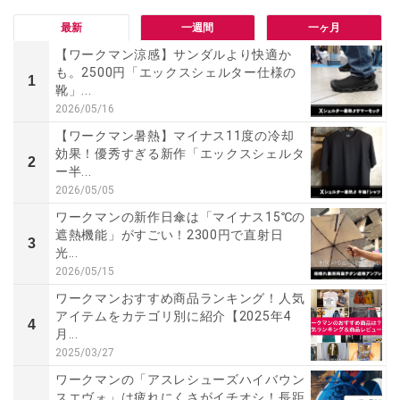
最新
一週間
一ヶ月
【ワークマン涼感】サンダルより快適か
も。2500円「エックスシェルター仕様の
1
靴」...
2026/05/16
【ワークマン暑熱】マイナス11度の冷却
効果！優秀すぎる新作「エックスシェルタ
2
ー半...
2026/05/05
ワークマンの新作日傘は「マイナス15℃の
遮熱機能」がすごい！2300円で直射日
3
光...
2026/05/15
ワークマンおすすめ商品ランキング！人気
アイテムをカテゴリ別に紹介【2025年4
4
月...
2025/03/27
ワークマンの「アスレシューズハイバウン
スエヴォ」は疲れにくさがイチオシ！長距