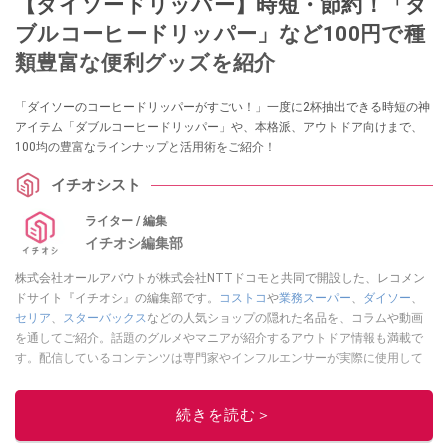
【ダイソードリッパー】時短・節約！「ダ
ブルコーヒードリッパー」など100円で種
類豊富な便利グッズを紹介
「ダイソーのコーヒードリッパーがすごい！」一度に2杯抽出できる時短の神
アイテム「ダブルコーヒードリッパー」や、本格派、アウトドア向けまで、
100均の豊富なラインナップと活用術をご紹介！
イチオシスト
ライター / 編集
イチオシ編集部
株式会社オールアバウトが株式会社NTTドコモと共同で開設した、レコメン
ドサイト『イチオシ』の編集部です。
コストコ
や
業務スーパー
、
ダイソー
、
セリア
、
スターバックス
などの人気ショップの隠れた名品を、コラムや動画
を通してご紹介。話題のグルメやマニアが紹介するアウトドア情報も満載で
す。配信しているコンテンツは専門家やインフルエンサーが実際に使用して
レビューしています。毎日トレンド情報をお届けしているので、ぜひ
Google
ニュースでフォロー
してください！
続きを読む＞
このイチオシストの他の記事を読む