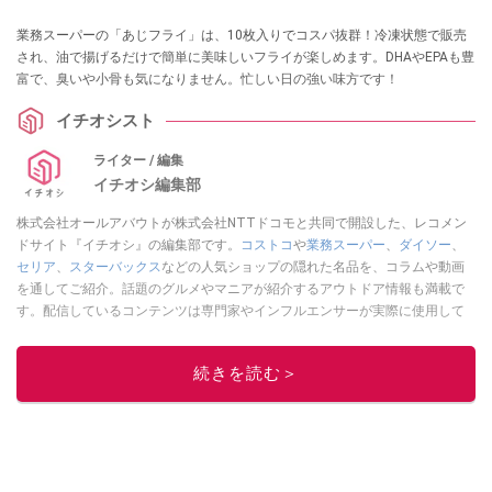
業務スーパーの「あじフライ」は、10枚入りでコスパ抜群！冷凍状態で販売
され、油で揚げるだけで簡単に美味しいフライが楽しめます。DHAやEPAも豊
富で、臭いや小骨も気になりません。忙しい日の強い味方です！
イチオシスト
ライター / 編集
イチオシ編集部
株式会社オールアバウトが株式会社NTTドコモと共同で開設した、レコメン
ドサイト『イチオシ』の編集部です。
コストコ
や
業務スーパー
、
ダイソー
、
セリア
、
スターバックス
などの人気ショップの隠れた名品を、コラムや動画
を通してご紹介。話題のグルメやマニアが紹介するアウトドア情報も満載で
す。配信しているコンテンツは専門家やインフルエンサーが実際に使用して
レビューしています。毎日トレンド情報をお届けしているので、ぜひ
Google
ニュースでフォロー
してください！
続きを読む＞
このイチオシストの他の記事を読む