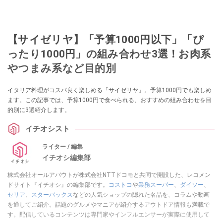
【サイゼリヤ】「予算1000円以下」「ぴ
ったり1000円」の組み合わせ3選！お肉系
やつまみ系など目的別
イタリア料理がコスパ良く楽しめる「サイゼリヤ」。予算1000円でも楽しめ
ます。この記事では、予算1000円で食べられる、おすすめの組み合わせを目
的別に3選紹介します。
イチオシスト
ライター / 編集
イチオシ編集部
株式会社オールアバウトが株式会社NTTドコモと共同で開設した、レコメン
ドサイト『イチオシ』の編集部です。
コストコ
や
業務スーパー
、
ダイソー
、
セリア
、
スターバックス
などの人気ショップの隠れた名品を、コラムや動画
を通してご紹介。話題のグルメやマニアが紹介するアウトドア情報も満載で
す。配信しているコンテンツは専門家やインフルエンサーが実際に使用して