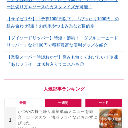
ーは切り方やソースのカスタマイズが可能！
【サイゼリヤ】「予算1000円以下」「ぴったり1000円」の
組み合わせ3選！お肉系やつまみ系など目的別
【ダイソードリッパー】時短・節約！「ダブルコーヒード
リッパー」など100円で種類豊富な便利グッズを紹介
【業務スーパー時短おかず】臭みも無くておいしい！冷凍
「あじフライ」は10枚入りでコスパも◎
最新
一週間
一ヶ月
かつやの持ち帰り総菜単品メニューを紹
介！ロースカツ・海老フライなどおかずに
1
ぴった...