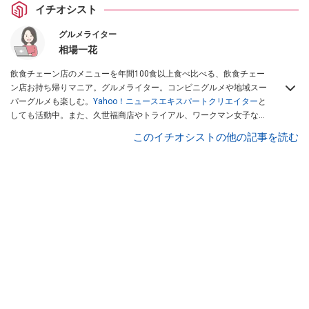
イチオシスト
グルメライター
相場一花
飲食チェーン店のメニューを年間100食以上食べ比べる、飲食チェー
ン店お持ち帰りマニア。グルメライター。コンビニグルメや地域スー
パーグルメも楽しむ。
Yahoo！ニュースエキスパートクリエイター
と
しても活動中。また、久世福商店やトライアル、ワークマン女子など
話題のショップにも足を運ぶ。晋遊舎「LDK」や
「360LiFE」
、
このイチオシストの他の記事を読む
KADOKAWA
「レタスクラブ」
、集英社「週刊プレイボーイ」、宝島
社「おいしい！ シャトレーゼBOOK」などでグルメライター、食の専
門家として出演実績あり。