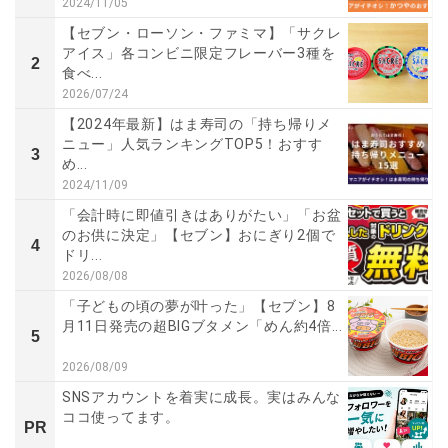
2024/11/05
【セブン・ローソン・ファミマ】「サクレ
アイス」各コンビニ限定フレーバー3種を
2
食べ...
2026/07/24
【2024年最新】はま寿司の「持ち帰りメ
ニュー」人気ランキングTOP5！おすす
3
め...
2024/11/09
「会計時に即値引きはありがたい」「お盆
のお供に決定」【セブン】おにぎり2個で
4
ドリ...
2026/08/08
「子どもの頃の夢が叶った」【セブン】8
月11日発売の超BIGブタメン「めん約4倍...
5
2026/08/09
SNSアカウントを着実に成長。実はみんな
ココ使ってます。
PR