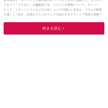
株式会社オールアバウトが株式会社NTTドコモと共同で開設した、レコメン
ドサイト『イチオシ』の編集部です。
コストコ
や
業務スーパー
、
ダイソー
、
セリア
、
スターバックス
などの人気ショップの隠れた名品を、コラムや動画
を通してご紹介。話題のグルメやマニアが紹介するアウトドア情報も満載で
す。配信しているコンテンツは専門家やインフルエンサーが実際に使用して
レビューしています。毎日トレンド情報をお届けしているので、ぜひ
Google
続きを読む＞
ニュースでフォロー
してください！
このイチオシストの他の記事を読む