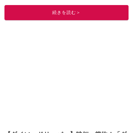
レビューしています。毎日トレンド情報をお届けしているので、ぜひ
Google
ニュースでフォロー
してください！
続きを読む＞
このイチオシストの他の記事を読む