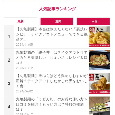
最新
一週間
一ヶ月
【丸亀製麺】本当は教えたくない「裏技レ
シピ」！テイクアウトメニューでできる絶
1
品ア...
2024/11/05
丸亀製麺の「親子丼」はテイクアウト可で
とろとろ美味しい！ちょい足しレシピ＆口
2
コミ
2023/01/12
【丸亀製麺】天ぷらはどう温めなおすのが
正解？テイクアウトしたかしわ天をおいし
3
く食...
2024/06/02
丸亀製麺の「うどん札」のお得な使い方＆
口コミを紹介！もらい方は？特典の種類
4
は？
2025/03/17