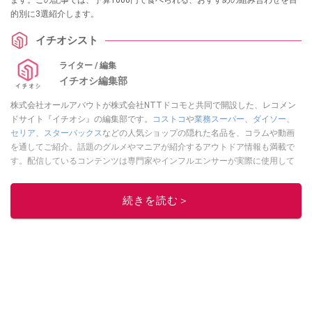
ます。この記事では、予算1000円で食べられる、おすすめの組み合わせを目
的別に3選紹介します。
イチオシスト
ライター / 編集
イチオシ編集部
株式会社オールアバウトが株式会社NTTドコモと共同で開設した、レコメン
ドサイト『イチオシ』の編集部です。
コストコ
や
業務スーパー
、
ダイソー
、
セリア
、
スターバックス
などの人気ショップの隠れた名品を、コラムや動画
を通してご紹介。話題のグルメやマニアが紹介するアウトドア情報も満載で
す。配信しているコンテンツは専門家やインフルエンサーが実際に使用して
レビューしています。毎日トレンド情報をお届けしているので、ぜひ
Google
ニュースでフォロー
してください！
続きを読む＞
このイチオシストの他の記事を読む