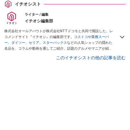
イチオシスト
ライター / 編集
イチオシ編集部
株式会社オールアバウトが株式会社NTTドコモと共同で開設した、レ
コメンドサイト『イチオシ』の編集部です。
コストコ
や
業務スーパ
ー
、
ダイソー
、
セリア
、
スターバックス
などの人気ショップの隠れた
名品を、コラムや動画を通してご紹介。話題のグルメやマニアが紹介
するアウトドア情報も満載です。配信しているコンテンツは専門家や
このイチオシストの他の記事を読む
インフルエンサーが実際に使用してレビューしています。毎日トレン
ド情報をお届けしているので、ぜひ
Googleニュースでフォロー
してく
ださい！