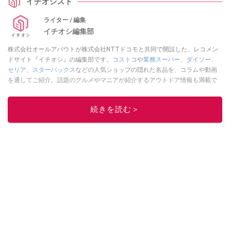
イチオシスト
ライター / 編集
イチオシ編集部
株式会社オールアバウトが株式会社NTTドコモと共同で開設した、レコメン
ドサイト『イチオシ』の編集部です。
コストコ
や
業務スーパー
、
ダイソー
、
セリア
、
スターバックス
などの人気ショップの隠れた名品を、コラムや動画
を通してご紹介。話題のグルメやマニアが紹介するアウトドア情報も満載で
す。配信しているコンテンツは専門家やインフルエンサーが実際に使用して
レビューしています。毎日トレンド情報をお届けしているので、ぜひ
Google
続きを読む＞
ニュースでフォロー
してください！
このイチオシストの他の記事を読む