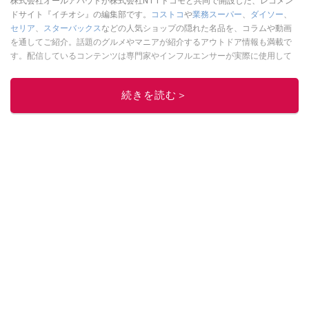
株式会社オールアバウトが株式会社NTTドコモと共同で開設した、レコメン
ドサイト『イチオシ』の編集部です。
コストコ
や
業務スーパー
、
ダイソー
、
セリア
、
スターバックス
などの人気ショップの隠れた名品を、コラムや動画
を通してご紹介。話題のグルメやマニアが紹介するアウトドア情報も満載で
す。配信しているコンテンツは専門家やインフルエンサーが実際に使用して
レビューしています。毎日トレンド情報をお届けしているので、ぜひ
Google
ニュースでフォロー
してください！
続きを読む＞
このイチオシストの他の記事を読む