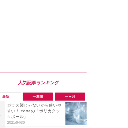
最新
一週間
一ヶ月
ガラス製じゃないから使いや
「ヤバい！
すい！ cottaの「ポリカクッ
った…」と
1
1
クボール」
【7月30日G
更】内容を
2021/04/30
2026/07/31