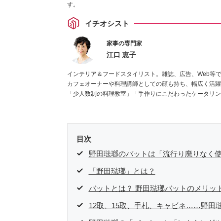
す。
イチオシスト
家事の専門家
江口 恵子
インテリア＆フードスタイリスト。雑誌、広告、Web等
カフェオーナーや料理講師としての顔も持ち、幅広く活躍
「少人数制の料理教室」「手作りにこだわったケータリン
目次
野田琺瑯のバットは「流行り廃りなく
「野田琺瑯」とは？
バットとは？ 野田琺瑯バットのメリッ
12取、15取、手札、キャビネ……野