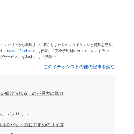
でインテリアから料理まで、暮らしまわりのスタイリングと提案を行う。
中。
natural-food cooking
代表。「完全予約制のカフェ・レストラン」
グサービス」を3本柱にして活動中。
このイチオシストの他の記事を読む
使い続けられる」のが最大の魅力
ト、デメリット
田琺瑯のバットのおすすめのサイズ