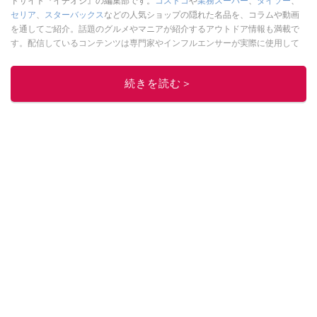
ドサイト『イチオシ』の編集部です。
コストコ
や
業務スーパー
、
ダイソー
、
セリア
、
スターバックス
などの人気ショップの隠れた名品を、コラムや動画
を通してご紹介。話題のグルメやマニアが紹介するアウトドア情報も満載で
す。配信しているコンテンツは専門家やインフルエンサーが実際に使用して
レビューしています。毎日トレンド情報をお届けしているので、ぜひ
Google
ニュースでフォロー
してください！
続きを読む＞
このイチオシストの他の記事を読む