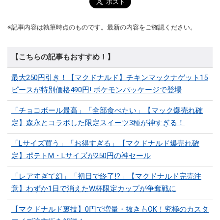
※記事内容は執筆時点のものです。最新の内容をご確認ください。
【こちらの記事もおすすめ！】
最大250円引き！【マクドナルド】チキンマックナゲット15
ピースが特別価格490円! ポケモンパッケージで登場
「チョコボール最高」「全部食べたい」【マック爆売れ確
定】森永とコラボした限定スイーツ3種が神すぎる！
「Lサイズ買う」「お得すぎる」【マクドナルド爆売れ確
定】ポテトM・Lサイズが250円の神セール
「レアすぎて幻」「初日で終了!?」【マクドナルド完売注
意】わずか1日で消えたW杯限定カップが争奪戦に
【マクドナルド裏技】0円で増量・抜きもOK！究極のカスタ