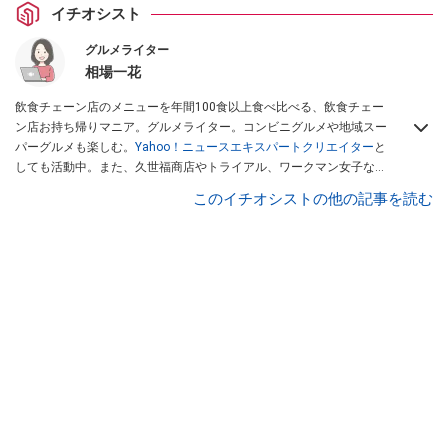
イチオシスト
グルメライター
相場一花
飲食チェーン店のメニューを年間100食以上食べ比べる、飲食チェー
ン店お持ち帰りマニア。グルメライター。コンビニグルメや地域スー
パーグルメも楽しむ。
Yahoo！ニュースエキスパートクリエイター
と
しても活動中。また、久世福商店やトライアル、ワークマン女子など
話題のショップにも足を運ぶ。晋遊舎「LDK」や
「360LiFE」
、
このイチオシストの他の記事を読む
KADOKAWA
「レタスクラブ」
、集英社「週刊プレイボーイ」、宝島
社「おいしい！ シャトレーゼBOOK」などでグルメライター、食の専
門家として出演実績あり。