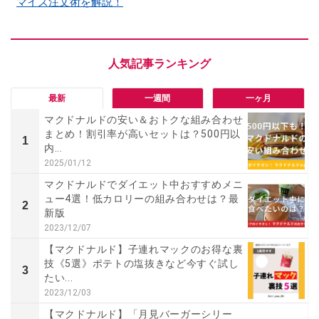
マイズ注文術を解説！
最新
一週間
一ヶ月
マクドナルドの安い＆おトクな組み合わせ
まとめ！割引率が高いセットは？500円以
1
内...
2025/01/12
マクドナルドでダイエット中おすすめメニ
ュー4選！低カロリーの組み合わせは？最
2
新版
2023/12/07
【マクドナルド】子連れマックのお得な裏
技《5選》ポテトの塩抜きなど今すぐ試し
3
たい...
2023/12/03
【マクドナルド】「月見バーガーシリー