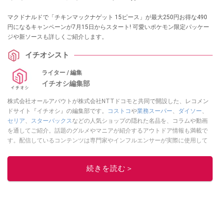
マクドナルドで「チキンマックナゲット 15ピース」が最大250円お得な490
円になるキャンペーンが7月15日からスタート! 可愛いポケモン限定パッケー
ジや新ソースも詳しくご紹介します。
イチオシスト
ライター / 編集
イチオシ編集部
株式会社オールアバウトが株式会社NTTドコモと共同で開設した、レコメン
ドサイト『イチオシ』の編集部です。
コストコ
や
業務スーパー
、
ダイソー
、
セリア
、
スターバックス
などの人気ショップの隠れた名品を、コラムや動画
を通してご紹介。話題のグルメやマニアが紹介するアウトドア情報も満載で
す。配信しているコンテンツは専門家やインフルエンサーが実際に使用して
レビューしています。毎日トレンド情報をお届けしているので、ぜひ
Google
ニュースでフォロー
してください！
続きを読む＞
このイチオシストの他の記事を読む