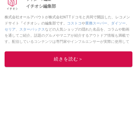
イチオシ編集部
株式会社オールアバウトが株式会社NTTドコモと共同で開設した、レコメン
ドサイト『イチオシ』の編集部です。
コストコ
や
業務スーパー
、
ダイソー
、
セリア
、
スターバックス
などの人気ショップの隠れた名品を、コラムや動画
を通してご紹介。話題のグルメやマニアが紹介するアウトドア情報も満載で
す。配信しているコンテンツは専門家やインフルエンサーが実際に使用して
レビューしています。毎日トレンド情報をお届けしているので、ぜひ
Google
ニュースでフォロー
してください！
続きを読む＞
このイチオシストの他の記事を読む