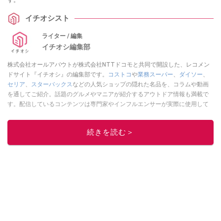
イチオシスト
ライター / 編集
イチオシ編集部
株式会社オールアバウトが株式会社NTTドコモと共同で開設した、レコメン
ドサイト『イチオシ』の編集部です。
コストコ
や
業務スーパー
、
ダイソー
、
セリア
、
スターバックス
などの人気ショップの隠れた名品を、コラムや動画
を通してご紹介。話題のグルメやマニアが紹介するアウトドア情報も満載で
す。配信しているコンテンツは専門家やインフルエンサーが実際に使用して
レビューしています。毎日トレンド情報をお届けしているので、ぜひ
Google
ニュースでフォロー
してください！
続きを読む＞
このイチオシストの他の記事を読む