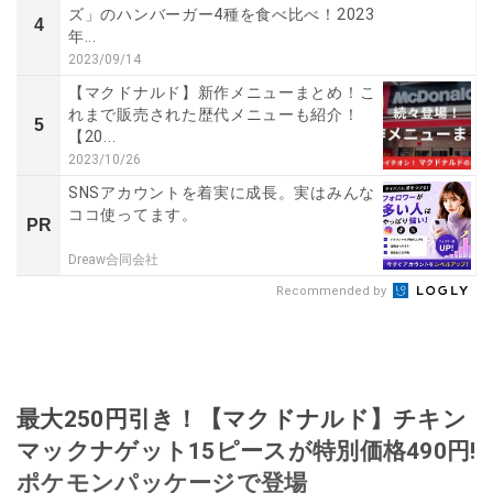
ズ」のハンバーガー4種を食べ比べ！2023
4
年...
2023/09/14
【マクドナルド】新作メニューまとめ！こ
れまで販売された歴代メニューも紹介！
5
【20...
2023/10/26
SNSアカウントを着実に成長。実はみんな
ココ使ってます。
PR
Dreaw合同会社
Recommended by
最大250円引き！【マクドナルド】チキン
マックナゲット15ピースが特別価格490円!
ポケモンパッケージで登場