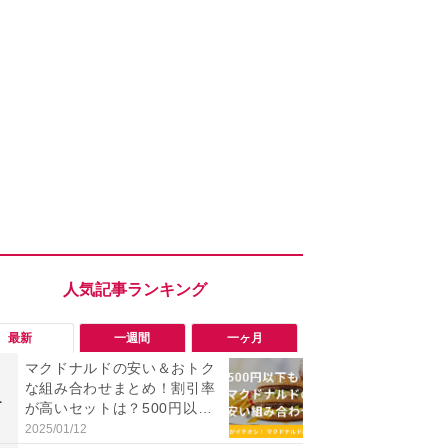
最新
一週間
一ヶ月
マクドナルドの安い＆おトク
「勝手にデ
な組み合わせまとめ！割引率
る!?」Win
1
1
が高いセットは？500円以内
オフにして最
で満腹のメニューは？【2025
身を守る技
2025/01/12
2026/08/05