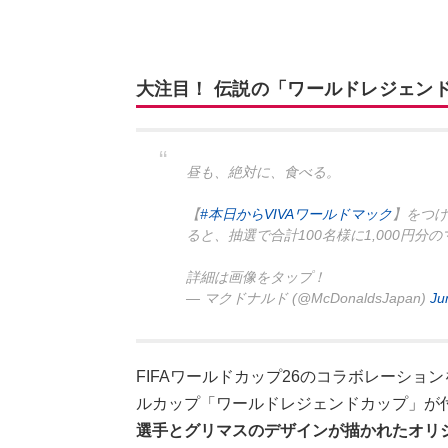
大注目！ 伝説の「ワールドレジェン
昼も、絶対に、食べる。
【
#本日からVIVAワールドマック
】をつけて
ると、抽選で合計100名様に1,000円分
詳細は画像をタップ！
— マクドナルド (@McDonaldsJapan)
Ju
FIFAワールドカップ26のコラボレーシ
ルカップ「ワールドレジェンドカップ」が
選手とグリマスのデザインが描かれたオリ