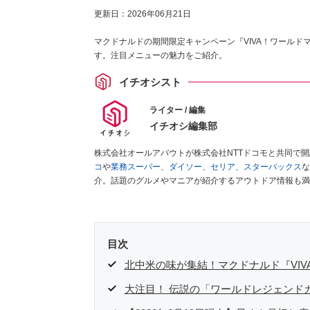
更新日：
2026年06月21日
マクドナルドの期間限定キャンペーン『VIVA！ワールド
す。注目メニューの魅力をご紹介。
イチオシスト
ライター / 編集
イチオシ編集部
株式会社オールアバウトが株式会社NTTドコモと共同で
コ
や
業務スーパー
、
ダイソー
、
セリア
、
スターバックス
な
介。話題のグルメやマニアが紹介するアウトドア情報も満
が実際に使用してレビューしています。毎日トレンド情報
ださい！
目次
北中米の味が集結！マクドナルド『VI
大注目！ 伝説の「ワールドレジェンド