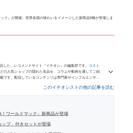
マック』が開催。世界各国の味わいをイメージした新商品8種が登場しま
開設した、レコメンドサイト『イチオシ』の編集部です。
コスト
どの人気ショップの隠れた名品を、コラムや動画を通してご紹
載です。配信しているコンテンツは専門家やインフルエンサー
をお届けしているので、ぜひ
Googleニュースでフォロー
してく
このイチオシストの他の記事を読む
VA！ワールドマック』新商品が登場
カップ」付きセットが登場