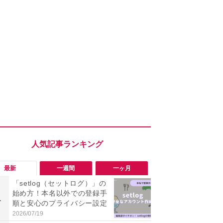
最新
一週間
一ヶ月
「setlog（セットログ）」の
「勝手にデ
始め方！本名以外での登録手
る!?」Win
1
1
順と安心のプライバシー設定
オフにして最
身を守る技
2026/07/19
2026/08/05