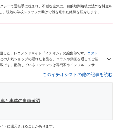
クシーで運転手に睨まれ、不穏な空気に。目的地到着後に法外な料金を
車し、現地の学校スタッフの助けで難を逃れた経緯を紹介します。
開設した、レコメンドサイト『イチオシ』の編集部です。
コスト
どの人気ショップの隠れた名品を、コラムや動画を通してご紹
載です。配信しているコンテンツは専門家やインフルエンサー
をお届けしているので、ぜひ
Googleニュースでフォロー
してく
このイチオシストの他の記事を読む
乗車と車体の事前確認
イトに還元されることがあります。