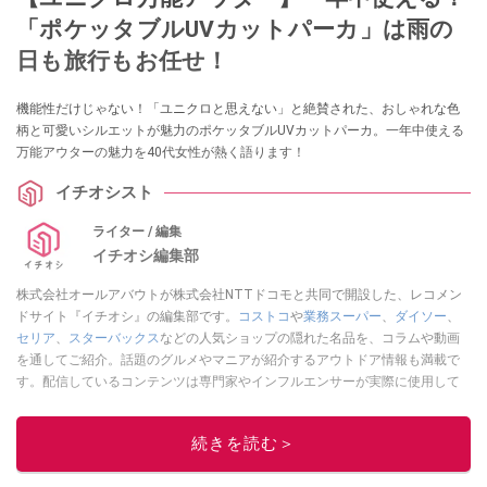
「ポケッタブルUVカットパーカ」は雨の
日も旅行もお任せ！
機能性だけじゃない！「ユニクロと思えない」と絶賛された、おしゃれな色
柄と可愛いシルエットが魅力のポケッタブルUVカットパーカ。一年中使える
万能アウターの魅力を40代女性が熱く語ります！
イチオシスト
ライター / 編集
イチオシ編集部
株式会社オールアバウトが株式会社NTTドコモと共同で開設した、レコメン
ドサイト『イチオシ』の編集部です。
コストコ
や
業務スーパー
、
ダイソー
、
セリア
、
スターバックス
などの人気ショップの隠れた名品を、コラムや動画
を通してご紹介。話題のグルメやマニアが紹介するアウトドア情報も満載で
す。配信しているコンテンツは専門家やインフルエンサーが実際に使用して
レビューしています。毎日トレンド情報をお届けしているので、ぜひ
Google
ニュースでフォロー
してください！
続きを読む＞
このイチオシストの他の記事を読む