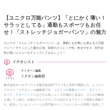
【ユニクロ万能パンツ】「とにかく薄い！
サラッとしてる」通勤もスポーツもお任
せ！「ストレッチジョガーパンツ」の魅力
ユニクロ「ストレッチジョガーパンツ」は、運動にも仕事にも使えるユ万能
パンツ！サラッとした履き心地、抜群のストレッチ性、乾きやすさ…30代女
性の熱いレビューをチェックしてみましょう！
イチオシスト
ライター / 編集
イチオシ編集部
株式会社オールアバウトが株式会社NTTドコモと共同で開設した、レコメン
ドサイト『イチオシ』の編集部です。
コストコ
や
業務スーパー
、
ダイソー
、
セリア
、
スターバックス
などの人気ショップの隠れた名品を、コラムや動画
を通してご紹介。話題のグルメやマニアが紹介するアウトドア情報も満載で
す。配信しているコンテンツは専門家やインフルエンサーが実際に使用して
レビューしています。毎日トレンド情報をお届けしているので、ぜひ
Google