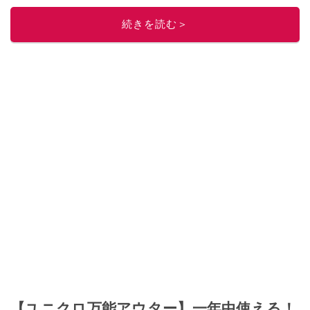
ニュースでフォロー
してください！
続きを読む＞
このイチオシストの他の記事を読む
【ユニクロ万能アウター】一年中使える！