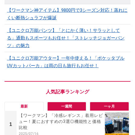
【ワークマン神アイテム】9800円で3シーズン対応！蒸れに
くい断熱シュラフが爆誕
【ユニクロ万能パンツ】「とにかく薄い！サラッとして
る」通勤もスポーツもお任せ！「ストレッチジョガーパン
ツ」の魅力
【ユニクロ万能アウター】一年中使える！「ポケッタブル
UVカットパーカ」は雨の日も旅行もお任せ！
最新
一週間
一ヶ月
【ワークマン】「冷感レギンス」着用レビ
ュー！夏におすすめの3選◎機能性と価格
1
比較
2025/07/16