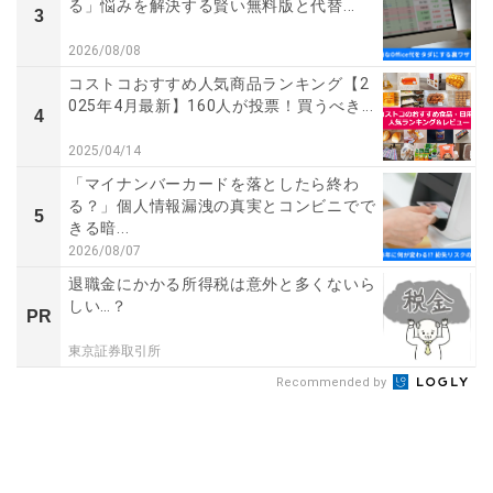
る」悩みを解決する賢い無料版と代替...
3
2026/08/08
コストコおすすめ人気商品ランキング【2
025年4月最新】160人が投票！買うべき...
4
2025/04/14
「マイナンバーカードを落としたら終わ
る？」個人情報漏洩の真実とコンビニでで
5
きる暗...
2026/08/07
退職金にかかる所得税は意外と多くないら
しい…？
PR
東京証券取引所
Recommended by