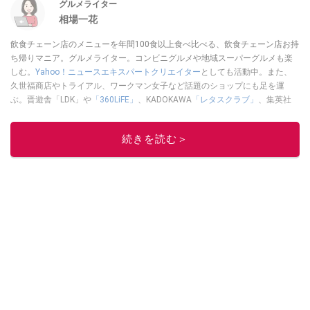
グルメライター
相場一花
飲食チェーン店のメニューを年間100食以上食べ比べる、飲食チェーン店お持
ち帰りマニア。グルメライター。コンビニグルメや地域スーパーグルメも楽
しむ。
Yahoo！ニュースエキスパートクリエイター
としても活動中。また、
久世福商店やトライアル、ワークマン女子など話題のショップにも足を運
ぶ。晋遊舎「LDK」や
「360LiFE」
、KADOKAWA
「レタスクラブ」
、集英社
「週刊プレイボーイ」、宝島社「おいしい！ シャトレーゼBOOK」などでグ
ルメライター、食の専門家として出演実績あり。
続きを読む＞
このイチオシストの他の記事を読む