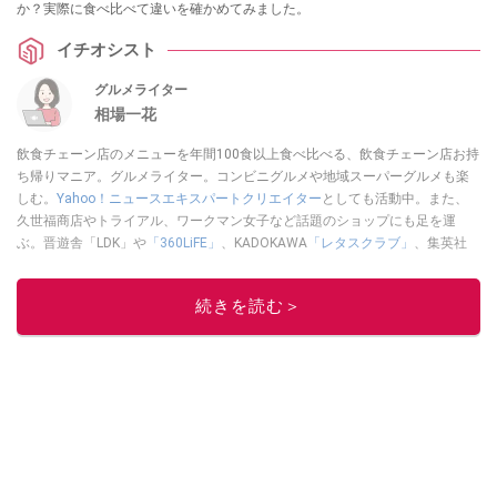
か？実際に食べ比べて違いを確かめてみました。
イチオシスト
グルメライター
相場一花
飲食チェーン店のメニューを年間100食以上食べ比べる、飲食チェーン店お持
ち帰りマニア。グルメライター。コンビニグルメや地域スーパーグルメも楽
しむ。
Yahoo！ニュースエキスパートクリエイター
としても活動中。また、
久世福商店やトライアル、ワークマン女子など話題のショップにも足を運
ぶ。晋遊舎「LDK」や
「360LiFE」
、KADOKAWA
「レタスクラブ」
、集英社
「週刊プレイボーイ」、宝島社「おいしい！ シャトレーゼBOOK」などでグ
ルメライター、食の専門家として出演実績あり。
続きを読む＞
このイチオシストの他の記事を読む