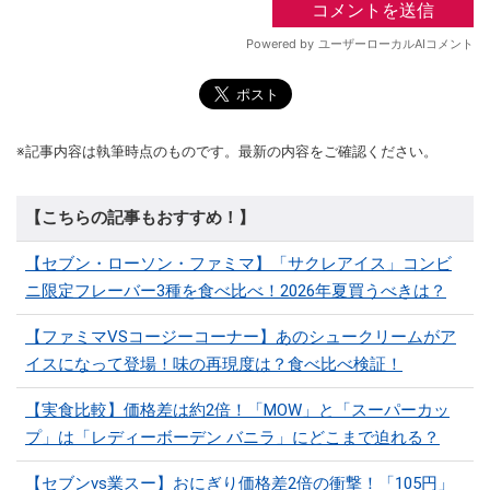
※記事内容は執筆時点のものです。最新の内容をご確認ください。
【こちらの記事もおすすめ！】
【セブン・ローソン・ファミマ】「サクレアイス」コンビ
ニ限定フレーバー3種を食べ比べ！2026年夏買うべきは？
【ファミマVSコージーコーナー】あのシュークリームがア
イスになって登場！味の再現度は？食べ比べ検証！
【実食比較】価格差は約2倍！「MOW」と「スーパーカッ
プ」は「レディーボーデン バニラ」にどこまで迫れる？
【セブンvs業スー】おにぎり価格差2倍の衝撃！「105円」