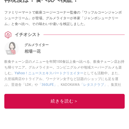
ファミリーマートで銀座コージーコーナー監修の「ワッフルコーンジャンボ
シュークリーム」が登場。グルメライターが本家「ジャンボシュークリー
ム」と食べ比べ、その味わいや違いを検証しました。
イチオシスト
グルメライター
相場一花
飲食チェーン店のメニューを年間100食以上食べ比べる、飲食チェーン店お持
ち帰りマニア。グルメライター。コンビニグルメや地域スーパーグルメも楽
しむ。
Yahoo！ニュースエキスパートクリエイター
としても活動中。また、
久世福商店やトライアル、ワークマン女子など話題のショップにも足を運
ぶ。晋遊舎「LDK」や
「360LiFE」
、KADOKAWA
「レタスクラブ」
、集英社
「週刊プレイボーイ」、宝島社「おいしい！ シャトレーゼBOOK」などでグ
ルメライター、食の専門家として出演実績あり。
続きを読む＞
このイチオシストの他の記事を読む