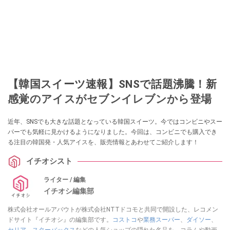
【韓国スイーツ速報】SNSで話題沸騰！新
感覚のアイスがセブンイレブンから登場
近年、SNSでも大きな話題となっている韓国スイーツ。今ではコンビニやスー
パーでも気軽に見かけるようになりました。今回は、コンビニでも購入でき
る注目の韓国発・人気アイスを、販売情報とあわせてご紹介します！
イチオシスト
ライター / 編集
イチオシ編集部
株式会社オールアバウトが株式会社NTTドコモと共同で開設した、レコメン
ドサイト『イチオシ』の編集部です。
コストコ
や
業務スーパー
、
ダイソー
、
セリア
、
スターバックス
などの人気ショップの隠れた名品を、コラムや動画