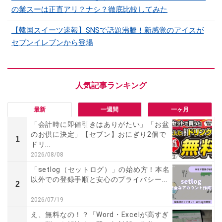
の業スーは正直アリ？ナシ？徹底比較してみた
【韓国スイーツ速報】SNSで話題沸騰！新感覚のアイスが
セブンイレブンから登場
最新
一週間
一ヶ月
「会計時に即値引きはありがたい」「お盆
のお供に決定」【セブン】おにぎり2個で
1
ドリ...
2026/08/08
「setlog（セットログ）」の始め方！本名
以外での登録手順と安心のプライバシー...
2
2026/07/19
え、無料なの！？「Word・Excelが高すぎ