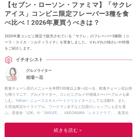
【セブン・ローソン・ファミマ】「サクレ
アイス」コンビニ限定フレーバー3種を食
べ比べ！2026年夏買うべきは？
2026年夏コンビニ限定で販売されている「サクレ」のフレーバー3種類（コ
ーラ・スイカ・ソルティライチ）を実食しました。それぞれの味わいや特徴
をご紹介します。
イチオシスト
グルメライター
相場一花
飲食チェーン店のメニューを年間100食以上食べ比べる、飲食チェーン店お持
ち帰りマニア。グルメライター。コンビニグルメや地域スーパーグルメも楽
しむ。
Yahoo！ニュースエキスパートクリエイター
としても活動中。また、
久世福商店やトライアル、ワークマン女子など話題のショップにも足を運
ぶ。晋遊舎「LDK」や
「360LiFE」
、KADOKAWA
「レタスクラブ」
、集英社
「週刊プレイボーイ」、宝島社「おいしい！ シャトレーゼBOOK」などでグ
ルメライター、食の専門家として出演実績あり。
続きを読む＞
このイチオシストの他の記事を読む