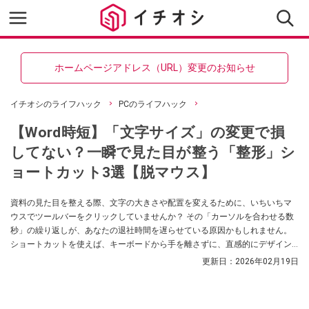
ホームページアドレス（URL）変更のお知らせ
イチオシのライフハック
PCのライフハック
【Word時短】「文字サイズ」の変更で損
してない？一瞬で見た目が整う「整形」シ
ョートカット3選【脱マウス】
資料の見た目を整える際、文字の大きさや配置を変えるために、いちいちマ
ウスでツールバーをクリックしていませんか？ その「カーソルを合わせる数
秒」の繰り返しが、あなたの退社時間を遅らせている原因かもしれません。
ショートカットを使えば、キーボードから手を離さずに、直感的にデザイン
を整えることができます。マウス操作の呪縛から解放され、パズルのように
更新日：
2026年02月19日
サクサクと文書を組み立てる快感を味わいましょう。（Word for Windows用
の場合）