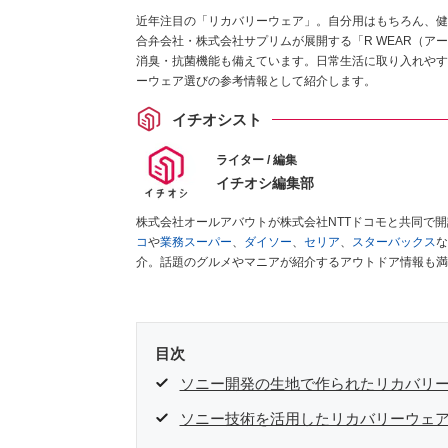
近年注目の「リカバリーウェア」。自分用はもちろん、健
合弁会社・株式会社サプリムが展開する「R WEAR（
消臭・抗菌機能も備えています。日常生活に取り入れやす
ーウェア選びの参考情報として紹介します。
イチオシスト
ライター / 編集
イチオシ編集部
株式会社オールアバウトが株式会社NTTドコモと共同で
コ
や
業務スーパー
、
ダイソー
、
セリア
、
スターバックス
な
介。話題のグルメやマニアが紹介するアウトドア情報も満
が実際に使用してレビューしています。毎日トレンド情報
ださい！
目次
ソニー開発の生地で作られたリカバリーウ
ソニー技術を活用したリカバリーウェア「