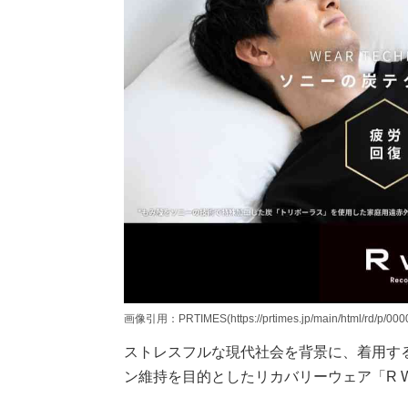
画像引用：PRTIMES(https://prtimes.jp/main/html/rd/p/000
ストレスフルな現代社会を背景に、着用す
ン維持を目的としたリカバリーウェア「R 