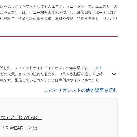
康を気づかうギフトとしても人気です。ソニーグループとエムスリーの
アールウェア）」は、ソニー開発の生地を使用し、疲労回復サポートに加え
い設計で、快適な着心地を追求。素材や機能、特長を整理し、リカバリ
開設した、レコメンドサイト『イチオシ』の編集部です。
コスト
どの人気ショップの隠れた名品を、コラムや動画を通してご紹
載です。配信しているコンテンツは専門家やインフルエンサー
をお届けしているので、ぜひ
Googleニュースでフォロー
してく
このイチオシストの他の記事を読む
ェア「R WEAR」
R WEAR」とは