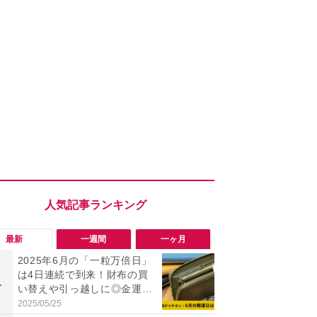
最新
一週間
一ヶ月
2025年6月の「一粒万倍日」
【京都グル
は4日連続で到来！財布の買
朝食から祇
1
1
い替えや引っ越しに◎金運ア
まで！旅で味
ップの吉日をご紹介！
さない”名店
2025/05/25
2026/08/07