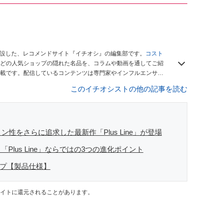
開設した、レコメンドサイト『イチオシ』の編集部です。
コスト
どの人気ショップの隠れた名品を、コラムや動画を通してご紹
載です。配信しているコンテンツは専門家やインフルエンサー
をお届けしているので、ぜひ
Googleニュースでフォロー
してく
このイチオシストの他の記事を読む
ン性をさらに追求した最新作「Plus Line」が登場
lus Line」ならではの3つの進化ポイント
ナップ【製品仕様】
イトに還元されることがあります。