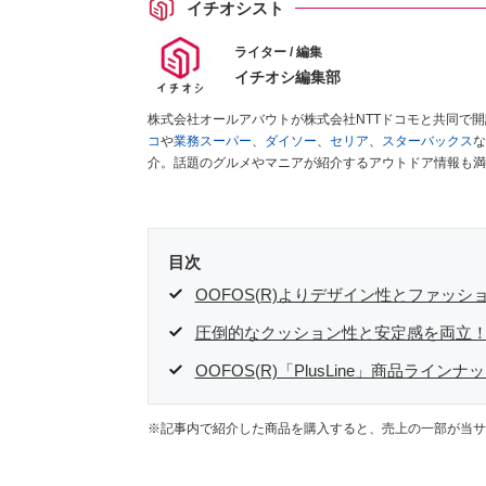
イチオシスト
ライター / 編集
イチオシ編集部
株式会社オールアバウトが株式会社NTTドコモと共同で
コ
や
業務スーパー
、
ダイソー
、
セリア
、
スターバックス
な
介。話題のグルメやマニアが紹介するアウトドア情報も満
が実際に使用してレビューしています。毎日トレンド情報
ださい！
目次
OOFOS(R)よりデザイン性とファッショ
圧倒的なクッション性と安定感を両立！「P
OOFOS(R)「PlusLine」商品ライン
※記事内で紹介した商品を購入すると、売上の一部が当サ