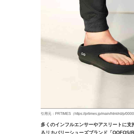
引用元：PRTIMES（https://prtimes.jp/main/html/rd/p/000
多くのインフルエンサーやアスリートに支
るリカバリーシューズブランド「OOFOS(