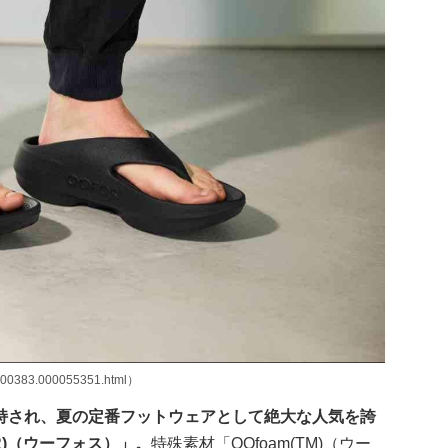
000383.000055351.html）
持され、夏の定番フットウェアとして絶大な人気を誇
R)（ウーフォス）」。
特殊素材「OOfoam(TM)（ウー