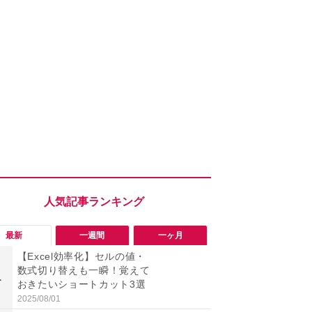
最新
一週間
一ヶ月
【Excel効率化】セルの値・
「ヤバい！
数式切り替えも一瞬！覚えて
った…」と
1
1
おきたいショートカット3選
【7月30日G
更】内容を
2025/08/01
2026/07/31