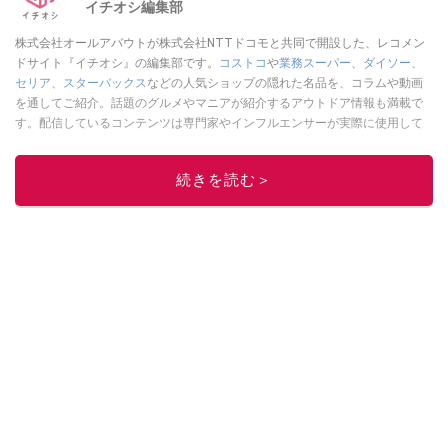
イチオシ編集部
株式会社オールアバウトが株式会社NTTドコモと共同で開設した、レコメン
ドサイト『イチオシ』の編集部です。
コストコ
や
業務スーパー
、
ダイソー
、
セリア
、
スターバックス
などの人気ショップの隠れた名品を、コラムや動画
を通してご紹介。話題のグルメやマニアが紹介するアウトドア情報も満載で
す。配信しているコンテンツは専門家やインフルエンサーが実際に使用して
レビューしています。毎日トレンド情報をお届けしているので、ぜひ
Google
ニュースでフォロー
してください！
続きを読む＞
このイチオシストの他の記事を読む