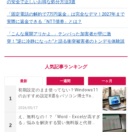
の安全で正しいお得な処分方法3選
「固定電話の解約で7万円返金」は完全なデマ！2027年まで
実際に返金できる「NTT債券」とは？
「こんな展開アリかよ…」テンパった加害者が壁に激
突！“逆に冷静になった”と語る衝突被害者のトンデモ体験談
最新
一週間
一ヶ月
初期設定のまま使ってない？Windows11
のおすすめ設定8選をパソコン博士Yo...
1
2026/05/17
え、無料なの！？「Word・Excelが高すぎ
る」悩みを解決する賢い無料版と代替...
2