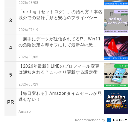
2026/08/08
「setlog（セットログ）」の始め方！本名
以外での登録手順と安心のプライバシー...
3
2026/07/19
「勝手にデータが送信されてる!?」Win11
の危険設定を即オフにして最新AIの恐...
4
2026/08/05
【2026年最新】LINEのプロフィール変更
は通知される？こっそり更新する設定術
5
2026/05/29
【毎日変わる】Amazonタイムセールが見
逃せない！
PR
Amazon
Recommended by