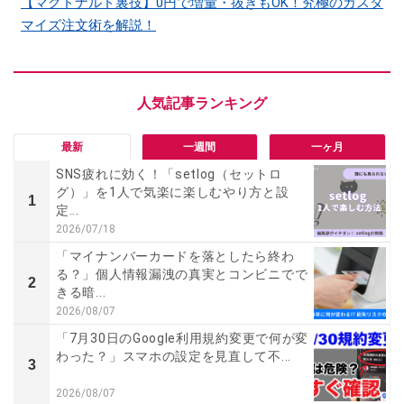
【マクドナルド裏技】0円で増量・抜きもOK！究極のカスタ
マイズ注文術を解説！
最新
一週間
一ヶ月
SNS疲れに効く！「setlog（セットロ
グ）」を1人で気楽に楽しむやり方と設
1
定...
2026/07/18
「マイナンバーカードを落としたら終わ
る？」個人情報漏洩の真実とコンビニでで
2
きる暗...
2026/08/07
「7月30日のGoogle利用規約変更で何が変
わった？」スマホの設定を見直して不...
3
2026/08/07