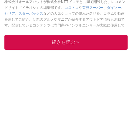
株式会社オールアバウトが株式会社NTTドコモと共同で開設した、レコメン
ドサイト『イチオシ』の編集部です。
コストコ
や
業務スーパー
、
ダイソー
、
セリア
、
スターバックス
などの人気ショップの隠れた名品を、コラムや動画
を通してご紹介。話題のグルメやマニアが紹介するアウトドア情報も満載で
す。配信しているコンテンツは専門家やインフルエンサーが実際に使用して
レビューしています。毎日トレンド情報をお届けしているので、ぜひ
Google
ニュースでフォロー
してください！
続きを読む＞
このイチオシストの他の記事を読む