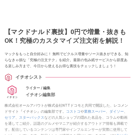
【マクドナルド裏技】0円で増量・抜きも
OK！究極のカスタマイズ注文術を解説！
マックをもっと自分好みに！ 無料でピクルス増量やソース抜きができる、知
らなきゃ損な「究極の注文テク」を紹介。最新の包み紙サービスから節度あ
る楽しみ方まで、今日から使えるお得な裏技をチェックしましょう！
イチオシスト
ライター / 編集
イチオシ編集部
株式会社オールアバウトが株式会社NTTドコモと共同で開設した、レコメン
ドサイト『イチオシ』の編集部です。
コストコ
や
業務スーパー
、
ダイソー
、
セリア
、
スターバックス
などの人気ショップの隠れた名品を、コラムや動画
を通してご紹介。話題のグルメやマニアが紹介するアウトドア情報も満載で
す。配信しているコンテンツは専門家やインフルエンサーが実際に使用して