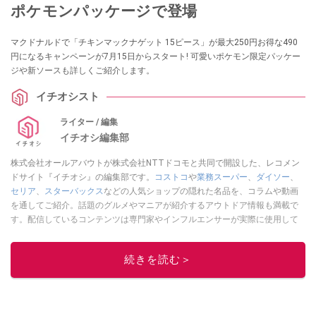
ポケモンパッケージで登場
マクドナルドで「チキンマックナゲット 15ピース」が最大250円お得な490
円になるキャンペーンが7月15日からスタート! 可愛いポケモン限定パッケー
ジや新ソースも詳しくご紹介します。
イチオシスト
ライター / 編集
イチオシ編集部
株式会社オールアバウトが株式会社NTTドコモと共同で開設した、レコメン
ドサイト『イチオシ』の編集部です。
コストコ
や
業務スーパー
、
ダイソー
、
セリア
、
スターバックス
などの人気ショップの隠れた名品を、コラムや動画
を通してご紹介。話題のグルメやマニアが紹介するアウトドア情報も満載で
す。配信しているコンテンツは専門家やインフルエンサーが実際に使用して
レビューしています。毎日トレンド情報をお届けしているので、ぜひ
Google
ニュースでフォロー
してください！
続きを読む＞
このイチオシストの他の記事を読む