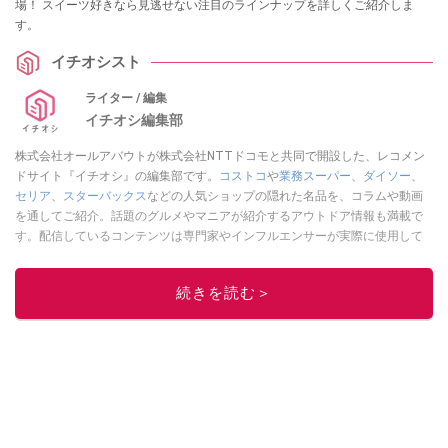
場！ スイーツ好きなら見逃せない注目のラインナップを詳しくご紹介しま
す。
イチオシスト
ライター / 編集
イチオシ編集部
株式会社オールアバウトが株式会社NTTドコモと共同で開設した、レコメン
ドサイト『イチオシ』の編集部です。
コストコ
や
業務スーパー
、
ダイソー
、
セリア
、
スターバックス
などの人気ショップの隠れた名品を、コラムや動画
を通してご紹介。話題のグルメやマニアが紹介するアウトドア情報も満載で
す。配信しているコンテンツは専門家やインフルエンサーが実際に使用して
レビューしています。毎日トレンド情報をお届けしているので、ぜひ
Google
ニュースでフォロー
してください！
続きを読む＞
このイチオシストの他の記事を読む