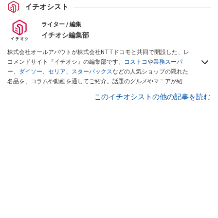
イチオシスト
ライター / 編集
イチオシ編集部
株式会社オールアバウトが株式会社NTTドコモと共同で開設した、レ
コメンドサイト『イチオシ』の編集部です。
コストコ
や
業務スーパ
ー
、
ダイソー
、
セリア
、
スターバックス
などの人気ショップの隠れた
名品を、コラムや動画を通してご紹介。話題のグルメやマニアが紹介
するアウトドア情報も満載です。配信しているコンテンツは専門家や
このイチオシストの他の記事を読む
インフルエンサーが実際に使用してレビューしています。毎日トレン
ド情報をお届けしているので、ぜひ
Googleニュースでフォロー
してく
ださい！