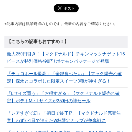
※記事内容は執筆時点のものです。最新の内容をご確認ください。
【こちらの記事もおすすめ！】
最大250円引き！【マクドナルド】チキンマックナゲット15
ピースが特別価格490円! ポケモンパッケージで登場
「チョコボール最高」「全部食べたい」【マック爆売れ確
定】森永とコラボした限定スイーツ3種が神すぎる！
「Lサイズ買う」「お得すぎる」【マクドナルド爆売れ確
定】ポテトM・Lサイズが250円の神セール
「レアすぎて幻」「初日で終了!?」【マクドナルド完売注
意】わずか1日で消えたW杯限定カップが争奪戦に