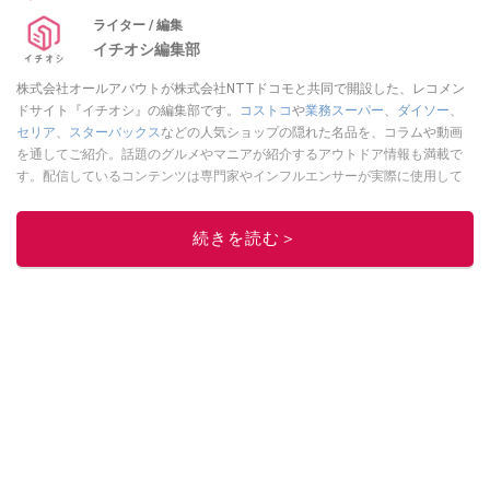
ライター / 編集
イチオシ編集部
株式会社オールアバウトが株式会社NTTドコモと共同で開設した、レコメン
ドサイト『イチオシ』の編集部です。
コストコ
や
業務スーパー
、
ダイソー
、
セリア
、
スターバックス
などの人気ショップの隠れた名品を、コラムや動画
を通してご紹介。話題のグルメやマニアが紹介するアウトドア情報も満載で
す。配信しているコンテンツは専門家やインフルエンサーが実際に使用して
レビューしています。毎日トレンド情報をお届けしているので、ぜひ
Google
ニュースでフォロー
してください！
続きを読む＞
このイチオシストの他の記事を読む