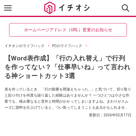
ホームページアドレス（URL）変更のお知らせ
イチオシのライフハック
PCのライフハック
【Word表作成】「行の入れ替え」で行列
を作ってない？「仕事早いね」って言われ
る神ショートカット3選
表を作っているとき、「行の順番を間違えちゃった…」と気づいて、切り取り
と貼り付けを何度も繰り返した経験はありませんか？ 一つひとつは小さな作
業でも、積み重なると意外と時間がかかってしまいますよね。まわりがスム
ーズに資料を仕上げていると、つい焦ってしまうこともあるかもしれませ
ん。 実は、ちょっとしたショートカットを知っているだけで、表の編集はぐ
更新日：
2026年02月17日
っとラクになります。直感的に行を動かせるようになると、面倒に感じてい
た修正作業も、気持ちよく進められるようになります。ここでは、そんな便
利な操作方法をご紹介します。（Word for Windows 用の場合）