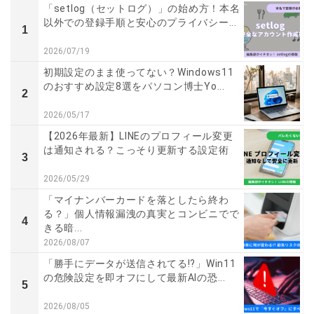
「setlog（セットログ）」の始め方！本名
以外での登録手順と安心のプライバシー...
1
2026/07/19
初期設定のまま使ってない？Windows11
のおすすめ設定8選をパソコン博士Yo...
2
2026/05/17
【2026年最新】LINEのプロフィール変更
は通知される？こっそり更新する設定術
3
2026/05/29
「マイナンバーカードを落としたら終わ
る？」個人情報漏洩の真実とコンビニでで
4
きる暗...
2026/08/07
「勝手にデータが送信されてる!?」Win11
の危険設定を即オフにして最新AIの恐...
5
2026/08/05