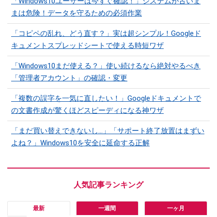
「Windows10ユーザーは今すぐ確認！」システムが古いま
まは危険！データを守るための必須作業
「コピペの乱れ、どう直す？」実は超シンプル！Googleド
キュメントスプレッドシートで使える時短ワザ
「Windows10まだ使える？」使い続けるなら絶対やるべき
「管理者アカウント」の確認・変更
「複数の誤字を一気に直したい！」Googleドキュメントで
の文書作成が驚くほどスピーディになる神ワザ
「まだ買い替えできないし…」「サポート終了放置はまずい
よね？」Windows10を安全に延命する正解
最新
一週間
一ヶ月