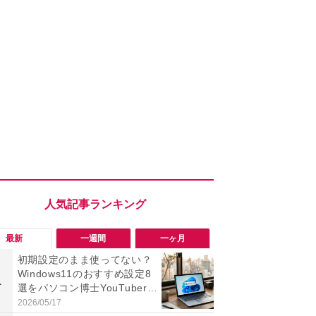
最新
一週間
一ヶ月
初期設定のまま使ってない？
「勝手にデ
Windows11のおすすめ設定8
る!?」Win
1
1
選をパソコン博士YouTuberが
オフにして最
徹底解説！
身を守る技
2026/05/17
2026/08/05