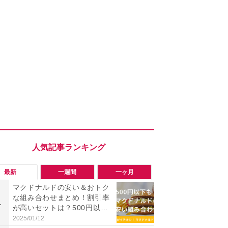
最新
一週間
一ヶ月
マクドナルドの安い＆おトク
「勝手にデ
な組み合わせまとめ！割引率
る!?」Win
1
1
が高いセットは？500円以内
オフにして最
で満腹のメニューは？【2025
身を守る技
2025/01/12
2026/08/05