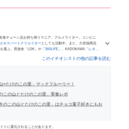
、飲食チェーン店お持ち帰りマニア。グルメライター。コンビニ
ースエキスパートクリエイター
としても活動中。また、久世福商店
を運ぶ。晋遊舎「LDK」や
「360LiFE」
、KADOKAWA
「レタス
い！ シャトレーゼBOOK」などでグルメライター、食の専門家
このイチオシストの他の記事を読む
山×たけのこの里」マックフルーリー！
きのこの山とたけのこの里」実食レポ
 きのこの山とたけのこの里」はチョコ菓子好きにもお
イトに還元されることがあります。