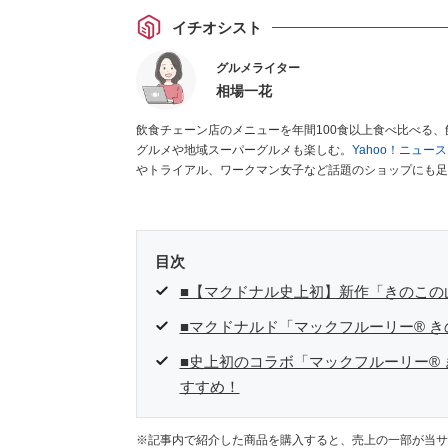
イチオシスト
グルメライター
相場一花
飲食チェーン店のメニューを年間100食以上食べ比べる
グルメや地域スーパーグルメも楽しむ。
Yahoo！ニュ
やトライアル、ワークマン女子など話題のショップにも足
クラブ」
、集英社「週刊プレイボーイ」、宝島社「おいし
として出演実績あり。
目次
■【マクドナル史上初】新作「きのこの
■マクドナルド「マックフルーリー® 
■史上初のコラボ「マックフルーリー®
すすめ！
※記事内で紹介した商品を購入すると、売上の一部が当サ