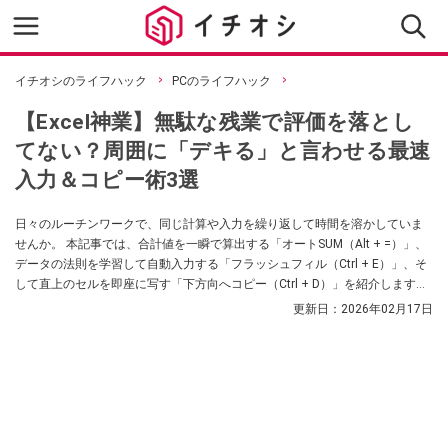
イチオシのライフハック
PCのライフハック
【Excel神業】無駄な残業で評価を落とし
てない？周囲に「デキる」と言わせる最速
入力＆コピー術3選
日々のルーチンワークで、同じ計算や入力を繰り返して時間を溶かしていま
せんか。 本記事では、合計値を一瞬で算出する「オートSUM（Alt + =）」、
データの法則を学習して自動入力する「フラッシュフィル（Ctrl + E）」、そ
して直上のセルを即座に写す「下方向へコピー（Ctrl + D）」を紹介します。
これらを知っているだけで、入力作業の苦痛から解放され、周囲が驚くほど
更新日：
2026年02月17日
の速さで業務を完遂できます（Excel for Windowsの場合）。