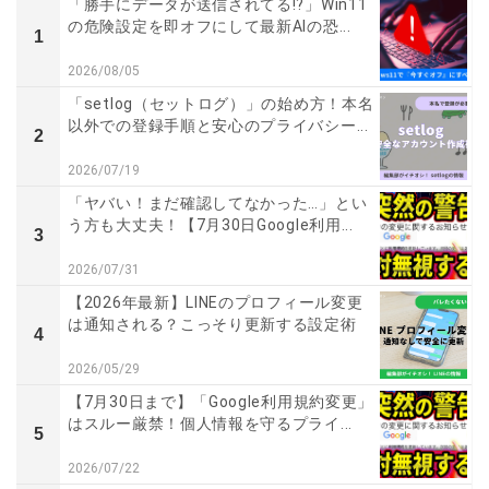
「勝手にデータが送信されてる!?」Win11
の危険設定を即オフにして最新AIの恐...
1
2026/08/05
「setlog（セットログ）」の始め方！本名
以外での登録手順と安心のプライバシー...
2
2026/07/19
「ヤバい！まだ確認してなかった…」とい
う方も大丈夫！【7月30日Google利用...
3
2026/07/31
【2026年最新】LINEのプロフィール変更
は通知される？こっそり更新する設定術
4
2026/05/29
【7月30日まで】「Google利用規約変更」
はスルー厳禁！個人情報を守るプライ...
5
2026/07/22