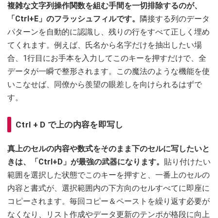
複雑な文字列操作関数を組む手間を一切排除するのが、
「Ctrl+E」のフラッシュフィルです。
隣接する列のデータ
パターンを自動的に認識し、残りの行をすべて正しく埋め
てくれます。例えば、氏名から名字だけを抽出したい場
合、1行目にお手本を入力してこのキーを押すだけで、全
データが一瞬で整形されます。この魔法のような機能を使
いこなせば、同僚から羨望の眼差しを向けられるはずで
す。
Ctrl + D で上の内容を即写し
真上のセルの内容や数式をそのまま下のセルに写したいと
きは、「Ctrl+D」が最強の武器になります。
貼り付けたい
範囲を選択した状態でこのキーを押すと、一番上のセルの
内容と書式が、選択範囲内の下方向のセルすべてに即座に
コピーされます。毎回コピー＆ペーストを繰り返す必要が
なくなり、リスト作成やデータ更新のテンポが格段に向上