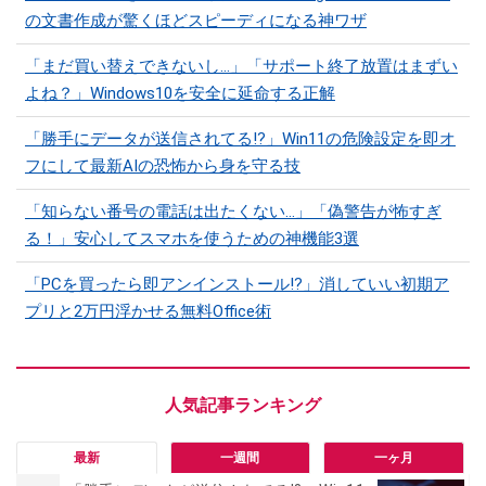
の文書作成が驚くほどスピーディになる神ワザ
「まだ買い替えできないし…」「サポート終了放置はまずい
よね？」Windows10を安全に延命する正解
「勝手にデータが送信されてる!?」Win11の危険設定を即オ
フにして最新AIの恐怖から身を守る技
「知らない番号の電話は出たくない…」「偽警告が怖すぎ
る！」安心してスマホを使うための神機能3選
「PCを買ったら即アンインストール!?」消していい初期ア
プリと2万円浮かせる無料Office術
最新
一週間
一ヶ月