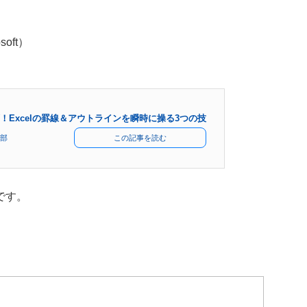
soft）
！Excelの罫線＆アウトラインを瞬時に操る3つの技
部
この記事を読む
です。