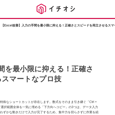
【Excel改善】入力の手間を最小限に抑える！正確さとスピードを両立させるスマ
手間を最小限に抑える！正確さ
るスマートなプロ技
殊なショートカットが存在します。数式をそのまま引き継ぐ「Ctrl +
"」、そして選択範囲全体を一気に埋める「下方向へコピー」の3つは、データ入力
わずかな動きだけで入力が完了するため、集中力を切らさずに作業を続