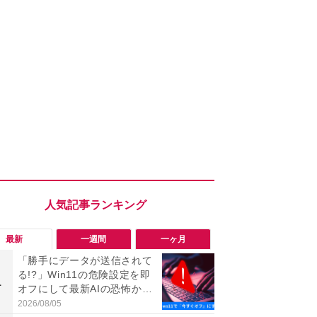
最新
一週間
一ヶ月
「勝手にデータが送信されて
「ヤバい！
る!?」Win11の危険設定を即
った…」と
1
1
オフにして最新AIの恐怖から
【7月30日G
身を守る技
更】内容を
2026/08/05
2026/07/31