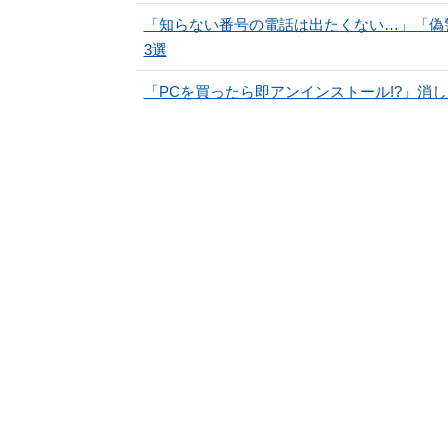
「知らない番号の電話は出たくない…」「偽
3選
「PCを買ったら即アンインストール!?」消して