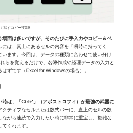
く写すコピー技3選
う場面は多いですが、そのたびに手入力やコピー＆ペ
ルには、真上にあるセルの内容を「瞬時に持ってく
ています。今回は、データの種類に合わせて使い分け
これらを覚えるだけで、名簿作成や経理データの入力と
す（Excel for Windowsの場合）。
用
は、「Ctrl+'」（アポストロフィ）が最強の武器に
アクティブなセルまたは数式バーに、直上のセルの数
しながら連続で入力したい時に非常に重宝し、複雑な
してくれます。