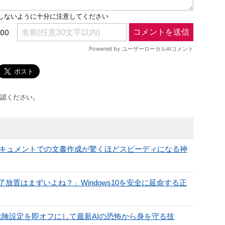
認ください。
eドキュメントでの文書作成が驚くほどスピーディになる神
置はまずいよね？」Windows10を安全に延命する正
の危険設定を即オフにして最新AIの恐怖から身を守る技