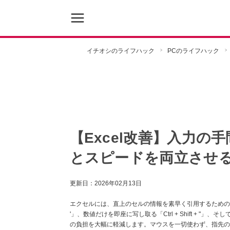
イチオシのライフハック
PCのライフハック
【Excel改善】入力の
とスピードを両立させ
更新日：
2026年02月13日
エクセルには、直上のセルの情報を素早く引用するための特
'」、数値だけを即座に写し取る「Ctrl + Shift + 
の負担を大幅に軽減します。マウスを一切使わず、指先の