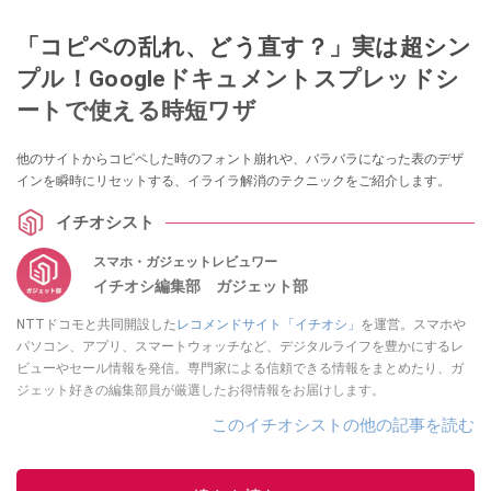
「コピペの乱れ、どう直す？」実は超シン
プル！Googleドキュメントスプレッドシ
ートで使える時短ワザ
他のサイトからコピペした時のフォント崩れや、バラバラになった表のデザ
インを瞬時にリセットする、イライラ解消のテクニックをご紹介します。
イチオシスト
スマホ・ガジェットレビュワー
イチオシ編集部 ガジェット部
NTTドコモと共同開設した
レコメンドサイト「イチオシ」
を運営。スマホや
パソコン、アプリ、スマートウォッチなど、デジタルライフを豊かにするレ
ビューやセール情報を発信。専門家による信頼できる情報をまとめたり、ガ
ジェット好きの編集部員が厳選したお得情報をお届けします。
このイチオシストの他の記事を読む