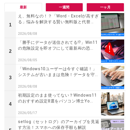
最新
一週間
一ヶ月
え、無料なの！？「Word・Excelが高すぎ
る」悩みを解決する賢い無料版と代替...
1
2026/08/08
「勝手にデータが送信されてる!?」Win11
の危険設定を即オフにして最新AIの恐...
2
2026/08/05
「Windows10ユーザーは今すぐ確認！」
システムが古いままは危険！データを守...
3
2026/08/08
初期設定のまま使ってない？Windows11
のおすすめ設定8選をパソコン博士Yo...
4
2026/05/17
setlog（セットログ）のアーカイブを見返
す方法！スマホへの保存手順も解説