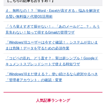
【こちらの記事もおすすめ！】
え、無料なの！？「Word・Excelが高すぎる」悩みを解決す
る賢い無料版と代替OS活用術
「うろ覚えすぎて探せない！」「あのメールどこ...？」もう
見失わない！知って得するGmailの管理ワザ
「Windows10ユーザーは今すぐ確認！」システムが古いま
まは危険！データを守るための必須作業
「コピペの乱れ、どう直す？」実は超シンプル！Googleド
キュメントスプレッドシートで使える時短ワザ
「Windows10まだ使える？」使い続けるなら絶対やるべき
「管理者アカウント」の確認・変更