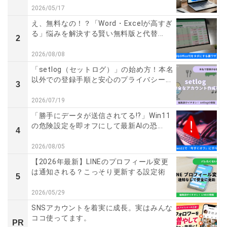
2026/05/17
え、無料なの！？「Word・Excelが高すぎ
る」悩みを解決する賢い無料版と代替...
2
2026/08/08
「setlog（セットログ）」の始め方！本名
以外での登録手順と安心のプライバシー...
3
2026/07/19
「勝手にデータが送信されてる!?」Win11
の危険設定を即オフにして最新AIの恐...
4
2026/08/05
【2026年最新】LINEのプロフィール変更
は通知される？こっそり更新する設定術
5
2026/05/29
SNSアカウントを着実に成長。実はみんな
ココ使ってます。
PR