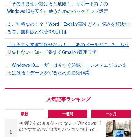
「そのまま使い続けると危険！」サポート終了の
Windows10を安全に使うためのバックアップ設定
え、無料なの！？「Word・Excelが高すぎる」悩みを解決す
る賢い無料版と代替OS活用術
「うろ覚えすぎて探せない！」「あのメールどこ...？」もう
見失わない！知って得するGmailの管理ワザ
「Windows10ユーザーは今すぐ確認！」システムが古いま
まは危険！データを守るための必須作業
最新
一週間
一ヶ月
初期設定のまま使ってない？Windows11
のおすすめ設定8選をパソコン博士Yo...
1