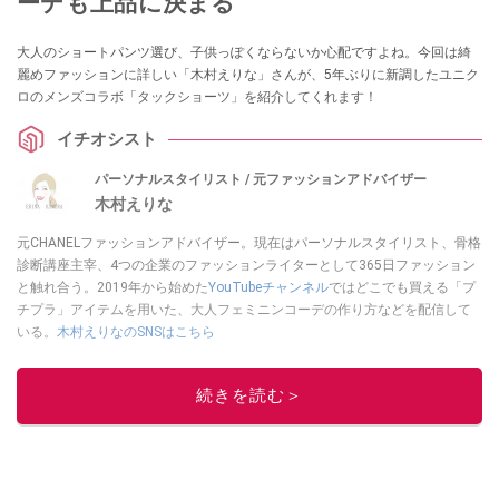
ーデも上品に決まる
大人のショートパンツ選び、子供っぽくならないか心配ですよね。今回は綺
麗めファッションに詳しい「木村えりな」さんが、5年ぶりに新調したユニク
ロのメンズコラボ「タックショーツ」を紹介してくれます！
イチオシスト
パーソナルスタイリスト / 元ファッションアドバイザー
木村えりな
元CHANELファッションアドバイザー。現在はパーソナルスタイリスト、骨格
診断講座主宰、4つの企業のファッションライターとして365日ファッション
と触れ合う。2019年から始めた
YouTubeチャンネル
ではどこでも買える「プ
チプラ」アイテムを用いた、大人フェミニンコーデの作り方などを配信して
いる。
木村えりなのSNSはこちら
このイチオシストの他の記事を読む
続きを読む＞