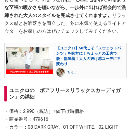
な至福の暖かさを纏いながら、一歩外に出れば都会的で洗
練された大人のスタイルを完成させてくれますよ。
リラッ
クス感とお洒落さを両立した、冬に本気で使えるライトア
ウターをお探しの方はぜひチェックしてみてください。
【ユニクロ】50代こそ「スウェットパ
ンツ」を味方に！ちょっとの工夫で
脱・部屋着！大人の抜け感コーデに早
変わり
ちえこ
ユニクロの「ボアフリースリラックスカーディガ
ン」の詳細
・価格：2,990（税込）※値下げ時価格
・商品番号：479616
・カラー：08 DARK GRAY、01 OFF WHITE、02 LIGHT