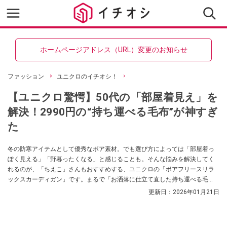
ホームページアドレス（URL）変更のお知らせ
ファッション
ユニクロのイチオシ！
【ユニクロ驚愕】50代の「部屋着見え」を
解決！2990円の“持ち運べる毛布”が神すぎ
た
冬の防寒アイテムとして優秀なボア素材。でも選び方によっては「部屋着っ
ぽく見える」「野暮ったくなる」と感じることも。そんな悩みを解決してく
れるのが、「ちえこ」さんもおすすめする、ユニクロの「ボアフリースリラ
ックスカーディガン」です。まるで「お洒落に仕立て直した持ち運べる毛
布」のように包み込む暖かさと、洗練された大人のスタイルを両立。リラッ
更新日：
2026年01月21日
クス感と上品さを兼ね備えた、冬の頼れるライトアウターです。