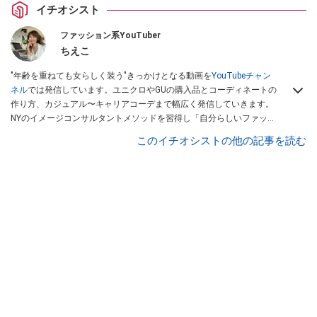
イチオシスト
ファッション系YouTuber
ちえこ
"年齢を重ねても女らしく装う"きっかけとなる動画を
YouTubeチャン
ネル
では発信しています。ユニクロやGUの購入品とコーディネートの
作り方、カジュアル〜キャリアコーデまで幅広く発信していきます。
NYのイメージコンサルタントメソッドを習得し「自分らしいファッシ
ョンスタイルづくり」テーマにイメージコンサルタントとしてアドバ
このイチオシストの他の記事を読む
イスさせていただいております。また、自身のキャリアコーデでもそ
のメソッドを活用し、経験とスキルを日々積み上げ続けている外資系
企業のコンサルタント（25年以上のキャリア）かつ２児の母です。