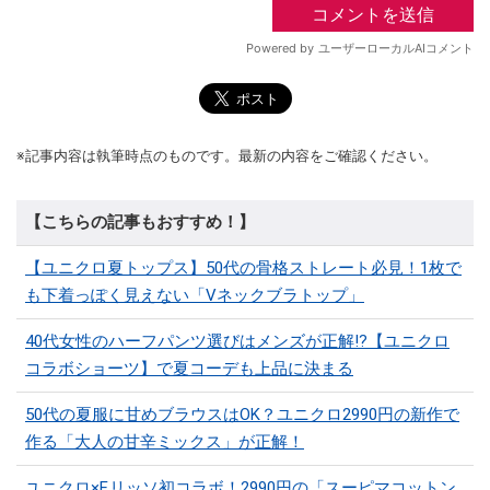
※記事内容は執筆時点のものです。最新の内容をご確認ください。
【こちらの記事もおすすめ！】
【ユニクロ夏トップス】50代の骨格ストレート必見！1枚で
も下着っぽく見えない「Vネックブラトップ」
40代女性のハーフパンツ選びはメンズが正解!?【ユニクロ
コラボショーツ】で夏コーデも上品に決まる
50代の夏服に甘めブラウスはOK？ユニクロ2990円の新作で
作る「大人の甘辛ミックス」が正解！
ユニクロ×F.リッソ初コラボ！2990円の「スーピマコットン