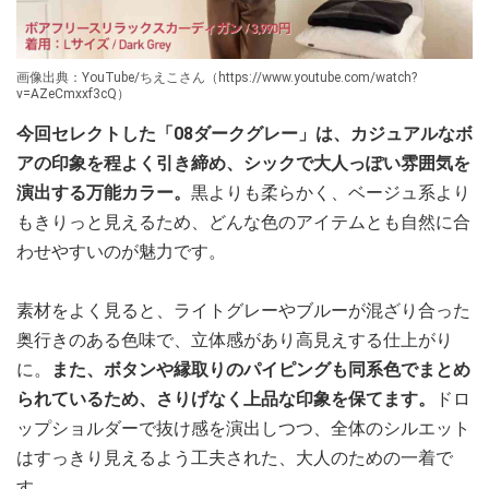
画像出典：YouTube/ちえこさん（https://www.youtube.com/watch?
v=AZeCmxxf3cQ）
今回セレクトした「08ダークグレー」は、カジュアルなボ
アの印象を程よく引き締め、シックで大人っぽい雰囲気を
演出する万能カラー。
黒よりも柔らかく、ベージュ系より
もきりっと見えるため、どんな色のアイテムとも自然に合
わせやすいのが魅力です。
素材をよく見ると、ライトグレーやブルーが混ざり合った
奥行きのある色味で、立体感があり高見えする仕上がり
に。
また、ボタンや縁取りのパイピングも同系色でまとめ
られているため、さりげなく上品な印象を保てます。
ドロ
ップショルダーで抜け感を演出しつつ、全体のシルエット
はすっきり見えるよう工夫された、大人のための一着で
す。