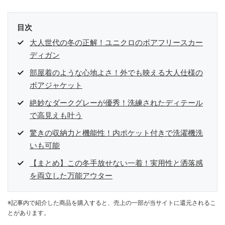
目次
大人世代の冬の正解！ユニクロのボアフリースカー
ディガン
部屋着のような心地よさ！外でも映える大人仕様の
ボアジャケット
絶妙なダークグレーが優秀！洗練されたディテール
で高見えも叶う
驚きの収納力と機能性！内ポケット付きで洗濯機洗
いも可能
【まとめ】この冬手放せない一着！実用性と洒落感
を両立した万能アウター
※記事内で紹介した商品を購入すると、売上の一部が当サイトに還元されるこ
とがあります。