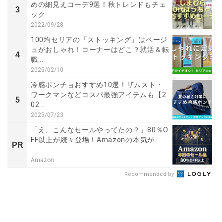
めの細見えコーデ9選！秋トレンドもチェ
3
ック
2022/09/28
100均セリアの「ストッキング」はベージ
ュがおしゃれ！コーナーはどこ？就活＆転
4
職...
2025/02/10
冷感ポンチョおすすめ10選！ザムスト・
ワークマンなどコスパ最強アイテムも【2
5
02...
2025/07/23
「え、こんなセールやってたの？」80％O
FF以上が続々登場！Amazonの本気が...
PR
Amazon
Recommended by