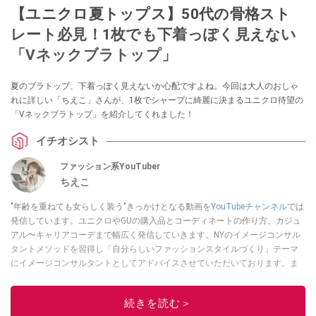
【ユニクロ夏トップス】50代の骨格スト
レート必見！1枚でも下着っぽく見えない
「Vネックブラトップ」
夏のブラトップ、下着っぽく見えないか心配ですよね。今回は大人のおしゃ
れに詳しい「ちえこ」さんが、1枚でシャープに綺麗に決まるユニクロ待望の
「Vネックブラトップ」を紹介してくれました！
イチオシスト
ファッション系YouTuber
ちえこ
"年齢を重ねても女らしく装う"きっかけとなる動画を
YouTubeチャンネル
では
発信しています。ユニクロやGUの購入品とコーディネートの作り方、カジュ
アル〜キャリアコーデまで幅広く発信していきます。NYのイメージコンサル
タントメソッドを習得し「自分らしいファッションスタイルづくり」テーマ
にイメージコンサルタントとしてアドバイスさせていただいております。ま
た、自身のキャリアコーデでもそのメソッドを活用し、経験とスキルを日々
積み上げ続けている外資系企業のコンサルタント（25年以上のキャリア）か
続きを読む＞
つ２児の母です。