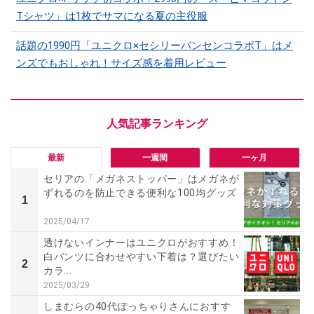
Tシャツ」は1枚でサマになる夏の主役服
話題の1990円「ユニクロ×セシリーバンセンコラボT」はメ
ンズでもおしゃれ！サイズ感を着用レビュー
最新
一週間
一ヶ月
セリアの「メガネストッパー」はメガネが
ずれるのを防止できる便利な100均グッズ
1
2025/04/17
透けないインナーはユニクロがおすすめ！
白パンツに合わせやすい下着は？選びたい
2
カラ...
2025/03/29
しまむらの40代ぽっちゃりさんにおすす