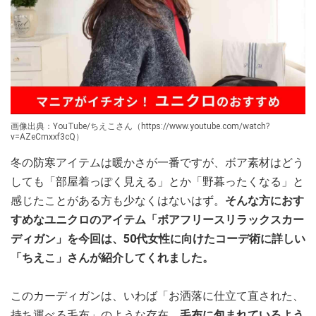
画像出典：YouTube/ちえこさん（https://www.youtube.com/watch?
v=AZeCmxxf3cQ）
冬の防寒アイテムは暖かさが一番ですが、ボア素材はどう
しても「部屋着っぽく見える」とか「野暮ったくなる」と
感じたことがある方も少なくはないはず。
そんな方におす
すめなユニクロのアイテム「ボアフリースリラックスカー
ディガン」を今回は、50代女性に向けたコーデ術に詳しい
「ちえこ」さんが紹介してくれました。
このカーディガンは、いわば「お洒落に仕立て直された、
持ち運べる毛布」のような存在。
毛布に包まれているよう