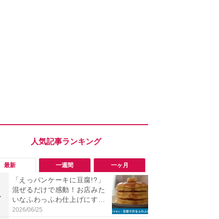
最新
一週間
一ヶ月
「えっパンケーキに豆腐!?」
「勝手にデ
混ぜるだけで感動！お店みた
る!?」Win
1
1
いなふわっふわ仕上げにする
オフにして最
裏技レシピ
身を守る技
2026/06/25
2026/08/05