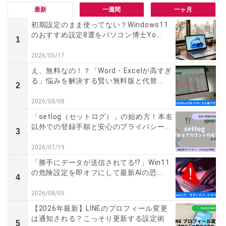
最新
一週間
一ヶ月
初期設定のまま使ってない？Windows11
のおすすめ設定8選をパソコン博士Yo...
1
2026/05/17
え、無料なの！？「Word・Excelが高すぎ
る」悩みを解決する賢い無料版と代替...
2
2026/08/08
「setlog（セットログ）」の始め方！本名
以外での登録手順と安心のプライバシー...
3
2026/07/19
「勝手にデータが送信されてる!?」Win11
の危険設定を即オフにして最新AIの恐...
4
2026/08/05
【2026年最新】LINEのプロフィール変更
は通知される？こっそり更新する設定術
5