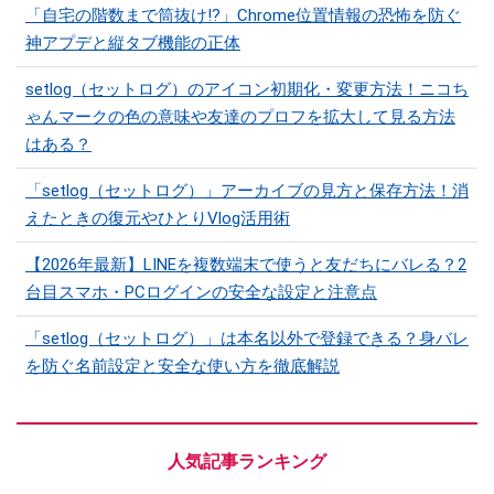
「自宅の階数まで筒抜け!?」Chrome位置情報の恐怖を防ぐ
神アプデと縦タブ機能の正体
setlog（セットログ）のアイコン初期化・変更方法！ニコち
ゃんマークの色の意味や友達のプロフを拡大して見る方法
はある？
「setlog（セットログ）」アーカイブの見方と保存方法！消
えたときの復元やひとりVlog活用術
【2026年最新】LINEを複数端末で使うと友だちにバレる？2
台目スマホ・PCログインの安全な設定と注意点
「setlog（セットログ）」は本名以外で登録できる？身バレ
を防ぐ名前設定と安全な使い方を徹底解説