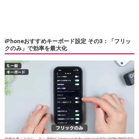
iPhoneおすすめキーボード設定 その3：「フリッ
クのみ」で効率を最大化
画像出典：みやじぃさん (https://www.youtube.com/watch?v=j99PwPNEh9Q)