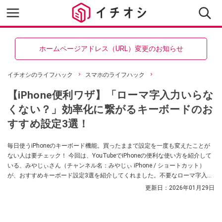
ホームページアドレス（URL）変更のお知らせ
イチオシのライフハック
スマホのライフハック
【iPhone便利ワザ】「ローマ字入力いらな
くない？」効率化に繋がるキーボードのお
すすめ設定3選！
毎日使うiPhoneのキーボード機能。買ったままで設定を一度も変えたことが
ない人は要チェック！ 今回は、YouTubeでiPhoneの便利な使い方を紹介して
いる、みやじぃさん（チャンネル名：みやじぃ iPhone / ショートカット）
が、おすすめキーボード設定3選を紹介してくれました。不要なローマ字入力
機能の削除や、フリック入力の便利機能まで詳しく解説！ 気になる方は、動
更新日：
2026年01月29日
画と合わせてチェックしてみてください。