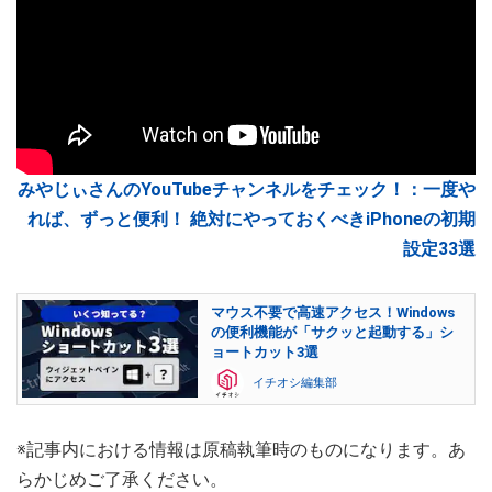
みやじぃさんのYouTubeチャンネルをチェック！：一度や
れば、ずっと便利！ 絶対にやっておくべきiPhoneの初期
設定33選
マウス不要で高速アクセス！Windows
の便利機能が「サクッと起動する」シ
ョートカット3選
イチオシ編集部
※記事内における情報は原稿執筆時のものになります。あ
らかじめご了承ください。