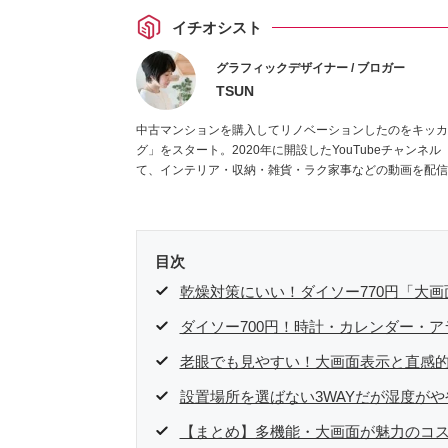
イチオシスト
グラフィックデザイナー / ブロガー
TSUN
中古マンションを購入してリノベーションしたのをキッカ
グ」をスタート。2020年に開設したYouTubeチャンネル
て、インテリア・収納・雑貨・ラク家事などの動画を配信
婦。家族は夫婦＋猫1匹。・第9回ESSEインテリアグラン
目次
乾燥対策にいい！ダイソー770円「大
ダイソー700円！時計・カレンダー・
老眼でも見やすい！大画面表示と直感
設置場所を選ばない3WAYだが湿度が
【まとめ】多機能・大画面が魅力のコ