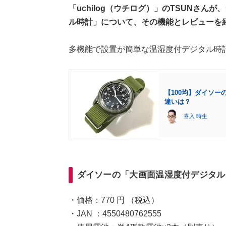
「uchilog（ウチログ）」のTSUNさん
ル時計」について、その機能とレビューを
多機能で設置が簡単な温湿度付デジタル時
【100均】ダイソー
違いは？
喜入 時生
ダイソーの「大画面温湿度付デジタル
・価格：770 円 （税込）
・JAN ：4550480762555