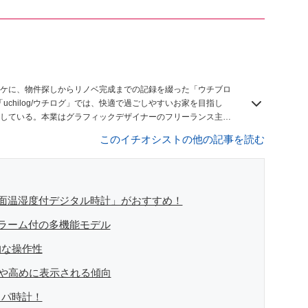
ケに、物件探しからリノベ完成までの記録を綴った「ウチブロ
「uchilog/ウチログ」では、快適で過ごしやすいお家を目指し
している。本業はグラフィックデザイナーのフリーランス主
プリ審査員賞受賞・リノベりす2016年リノベ人気事例1位
このイチオシストの他の記事を読む
画面温湿度付デジタル時計」がおすすめ！
アラーム付の多機能モデル
的な操作性
やや高めに表示される傾向
スパ時計！