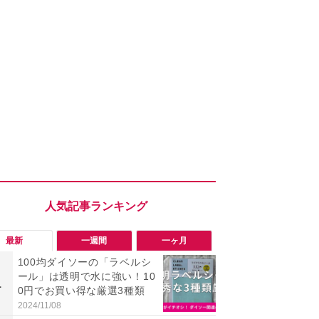
最新
一週間
一ヶ月
100均ダイソーの「ラベルシ
「旅行気分
ール」は透明で水に強い！10
食べ比べし
1
1
0円でお買い得な厳選3種類
3つのご当地
新発売
2024/11/08
2026/08/02