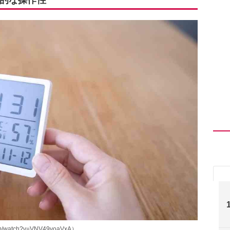
/watch?v=VNV49voaVxA）