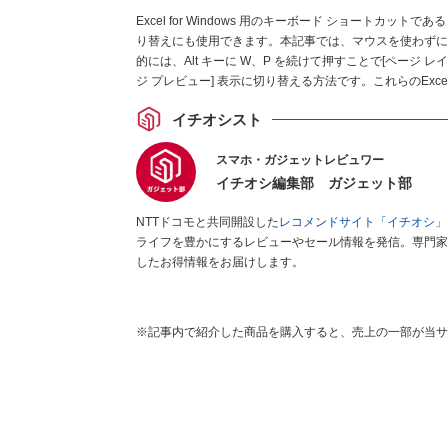
Excel for Windows 用のキーボード ショートカ
り替えにも使用できます。本記事では、マウスを使わずに
的には、Alt キーに W、P を続けて押すことで[ページ レイ
ジ プレビュー] 表示に切り替える方法です。これらのExcel
イアウト確認作業を高速化しましょう。
イチオシスト
スマホ・ガジェットレビュワー
イチオシ編集部 ガジェット部
NTTドコモと共同開設した
レコメンドサイト「イチオシ」
ライフを豊かにするレビューやセール情報を発信。専門家
したお得情報をお届けします。
※記事内で紹介した商品を購入すると、売上の一部が当サ