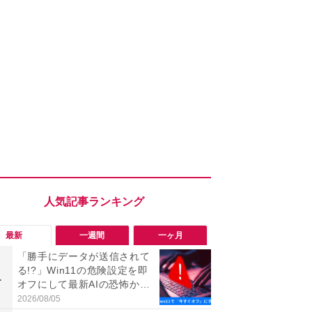
最新
一週間
一ヶ月
「勝手にデータが送信されて
「勝手にデ
る!?」Win11の危険設定を即
る!?」Win
1
1
オフにして最新AIの恐怖から
オフにして最
身を守る技
身を守る技
2026/08/05
2026/08/05