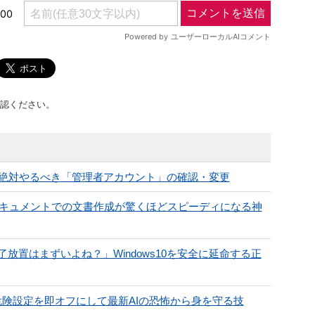
認ください。
なら絶対やるべき「管理者アカウント」の確認・変更
eドキュメントでの文書作成が驚くほどスピーディになる神
置はまずいよね？」Windows10を安全に延命する正
の危険設定を即オフにして最新AIの恐怖から身を守る技