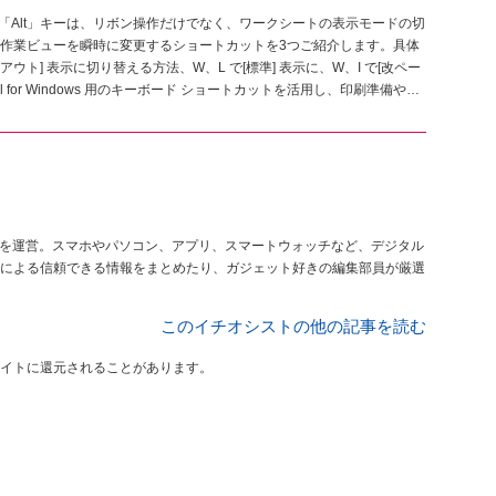
ットである「Alt」キーは、リボン操作だけでなく、ワークシートの表示モードの切
作業ビューを瞬時に変更するショートカットを3つご紹介します。具体
アウト] 表示に切り替える方法、W、L で[標準] 表示に、W、I で[改ペー
 for Windows 用のキーボード ショートカットを活用し、印刷準備やレ
を運営。スマホやパソコン、アプリ、スマートウォッチなど、デジタル
による信頼できる情報をまとめたり、ガジェット好きの編集部員が厳選
このイチオシストの他の記事を読む
イトに還元されることがあります。