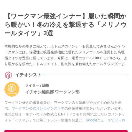
【ワークマン最強インナー】履いた瞬間か
ら暖かい！冬の冷えを撃退する「メリノウ
ールタイツ」3選
本格的な冬の寒さに備えて、ボトムスのインナーも見直してみませんか？ ワ
ークマンには、保温性と吸湿発熱機能に優れたメリノウールを使用した高機
能タイツが豊富に揃っています。今回は、定番のウール100％モデルから、よ
り暖かさを求めたミドルウエイト、耐久性を兼ね備えたオールラウンダーま
で、冬の毎日を快適にする3本を厳選してご紹介します。
イチオシスト
ライター / 編集
イチオシ編集部 ワークマン部
ワークマン好きの編集部員が、ワークマンの人気商品やおすすめ商品を発
信。
ワークマン公式オンラインストア
の画像使用許諾をいただいています。
株式会社オールアバウトが株式会社NTTドコモと共同開設したレコメンドサ
イト「イチオシ」では毎日トレンド情報をお届け。
Googleニュースでフォロ
ー
してください！