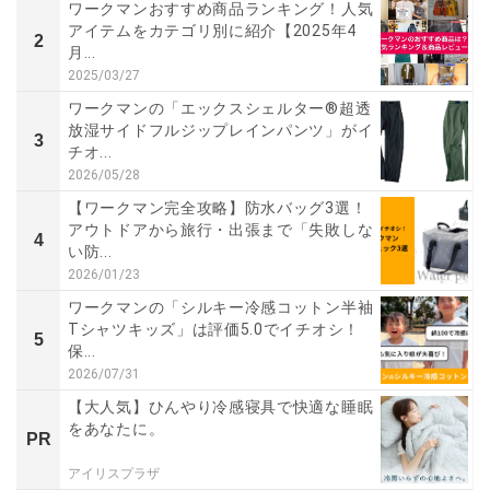
ワークマンおすすめ商品ランキング！人気
アイテムをカテゴリ別に紹介【2025年4
2
月...
2025/03/27
ワークマンの「エックスシェルター®超透
放湿サイドフルジップレインパンツ」がイ
3
チオ...
2026/05/28
【ワークマン完全攻略】防水バッグ3選！
アウトドアから旅行・出張まで「失敗しな
4
い防...
2026/01/23
ワークマンの「シルキー冷感コットン半袖
Tシャツキッズ」は評価5.0でイチオシ！
5
保...
2026/07/31
【大人気】ひんやり冷感寝具で快適な睡眠
をあなたに。
PR
アイリスプラザ