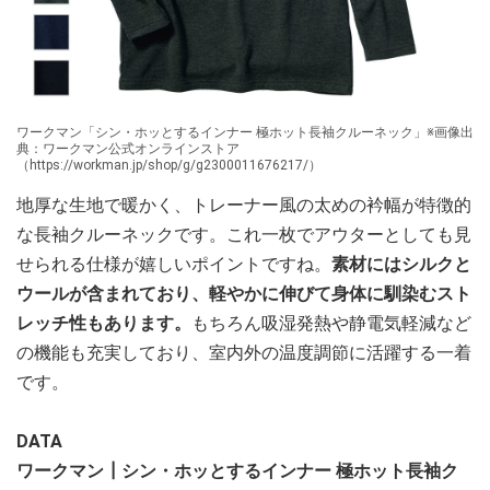
ワークマン「シン・ホッとするインナー 極ホット長袖クルーネック」※画像出
典：ワークマン公式オンラインストア
（https://workman.jp/shop/g/g2300011676217/）
地厚な生地で暖かく、トレーナー風の太めの衿幅が特徴的
な長袖クルーネックです。これ一枚でアウターとしても見
せられる仕様が嬉しいポイントですね。
素材にはシルクと
ウールが含まれており、軽やかに伸びて身体に馴染むスト
レッチ性もあります。
もちろん吸湿発熱や静電気軽減など
の機能も充実しており、室内外の温度調節に活躍する一着
です。
DATA
ワークマン┃シン・ホッとするインナー 極ホット長袖ク