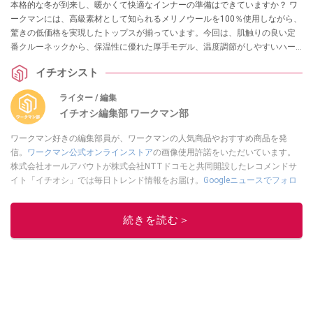
本格的な冬が到来し、暖かくて快適なインナーの準備はできていますか？ ワ
ークマンには、高級素材として知られるメリノウールを100％使用しながら、
驚きの低価格を実現したトップスが揃っています。今回は、肌触りの良い定
番クルーネックから、保温性に優れた厚手モデル、温度調節がしやすいハー
フジップまで、冬の毎日を支える優秀な3着をご紹介します。
イチオシスト
ライター / 編集
イチオシ編集部 ワークマン部
ワークマン好きの編集部員が、ワークマンの人気商品やおすすめ商品を発
信。
ワークマン公式オンラインストア
の画像使用許諾をいただいています。
株式会社オールアバウトが株式会社NTTドコモと共同開設したレコメンドサ
イト「イチオシ」では毎日トレンド情報をお届け。
Googleニュースでフォロ
ー
してください！
このイチオシストの他の記事を読む
続きを読む＞