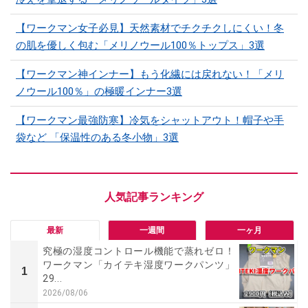
【ワークマン女子必見】天然素材でチクチクしにくい！冬
の肌を優しく包む「メリノウール100％トップス」3選
【ワークマン神インナー】もう化繊には戻れない！「メリ
ノウール100％」の極暖インナー3選
【ワークマン最強防寒】冷気をシャットアウト！帽子や手
袋など 「保温性のある冬小物」3選
最新
一週間
一ヶ月
究極の湿度コントロール機能で蒸れゼロ！
ワークマン「カイテキ湿度ワークパンツ」
1
29...
2026/08/06