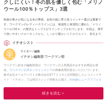
クしにくい！冬の肌を優しく包む「メリノ
ウール100％トップス」3選
乾燥や寒さが気になる冬の季節、女性の肌に寄り添うインナー選びは重要で
す。ワークマンのレディースラインには、保温性と保湿性に優れた「メリノ
ウール100％」の贅沢なトップスがラインナップされています。今回は、薄手
で使いやすいクルーネックから、しっかり暖かいミドルウエイト、首元まで
カバーするタートルネックまで、冬の毎日を快適にする3着をご紹介します。
イチオシスト
ライター / 編集
イチオシ編集部 ワークマン部
ワークマン好きの編集部員が、ワークマンの人気商品やおすすめ商品を発
信。
ワークマン公式オンラインストア
の画像使用許諾をいただいています。
株式会社オールアバウトが株式会社NTTドコモと共同開設したレコメンドサ
イト「イチオシ」では毎日トレンド情報をお届け。
Googleニュースでフォロ
ー
してください！
このイチオシストの他の記事を読む
続きを読む＞