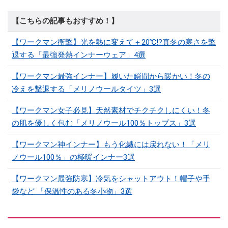
【こちらの記事もおすすめ！】
【ワークマン衝撃】光を熱に変えて＋20℃!?真冬の寒さを撃
退する「最強発熱インナーウェア」4選
【ワークマン最強インナー】履いた瞬間から暖かい！冬の
冷えを撃退する「メリノウールタイツ」3選
【ワークマン女子必見】天然素材でチクチクしにくい！冬
の肌を優しく包む「メリノウール100％トップス」3選
【ワークマン神インナー】もう化繊には戻れない！「メリ
ノウール100％」の極暖インナー3選
【ワークマン最強防寒】冷気をシャットアウト！帽子や手
袋など 「保温性のある冬小物」3選