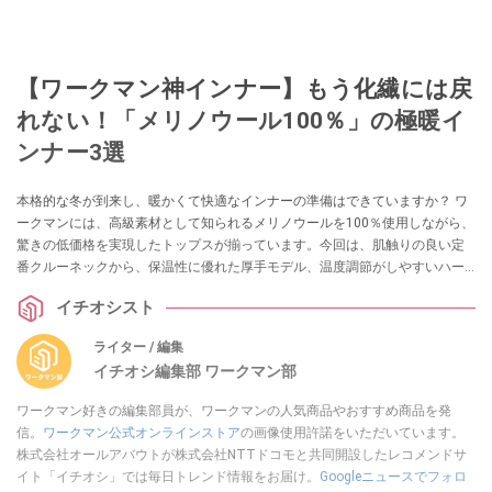
【ワークマン神インナー】もう化繊には戻
れない！「メリノウール100％」の極暖イ
ンナー3選
本格的な冬が到来し、暖かくて快適なインナーの準備はできていますか？ ワ
ークマンには、高級素材として知られるメリノウールを100％使用しながら、
驚きの低価格を実現したトップスが揃っています。今回は、肌触りの良い定
番クルーネックから、保温性に優れた厚手モデル、温度調節がしやすいハー
フジップまで、冬の毎日を支える優秀な3着をご紹介します。
イチオシスト
ライター / 編集
イチオシ編集部 ワークマン部
ワークマン好きの編集部員が、ワークマンの人気商品やおすすめ商品を発
信。
ワークマン公式オンラインストア
の画像使用許諾をいただいています。
株式会社オールアバウトが株式会社NTTドコモと共同開設したレコメンドサ
イト「イチオシ」では毎日トレンド情報をお届け。
Googleニュースでフォロ