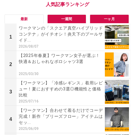
最新
一週間
一ヶ月
ワークマンの「スクエア真空ハイブリッド
コンテナ」がイチオシ！炎天下のプールサ
1
イド...
2026/08/07
【2025年春夏】ワークマン女子が選ぶ！
快適＆おしゃれなポロシャツ3選
2
2025/03/30
【ワークマン】「冷感レギンス」着用レビ
ュー！夏におすすめの3選◎機能性と価格
3
比較
2025/07/16
【ワークマン】合わせて着るだけでコーデ
完成！新作「ブリーズフロー」アイテムは
4
セッ...
2025/06/09