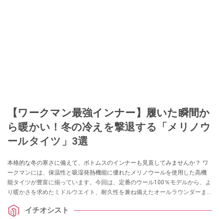
【ワークマン最強インナー】履いた瞬間か
ら暖かい！冬の冷えを撃退する「メリノウ
ールタイツ」3選
本格的な冬の寒さに備えて、ボトムスのインナーも見直してみませんか？ ワ
ークマンには、保温性と吸湿発熱機能に優れたメリノウールを使用した高機
能タイツが豊富に揃っています。今回は、定番のウール100％モデルから、よ
り暖かさを求めたミドルウエイト、耐久性を兼ね備えたオールラウンダーま
で、冬の毎日を快適にする3本を厳選してご紹介します。
イチオシスト