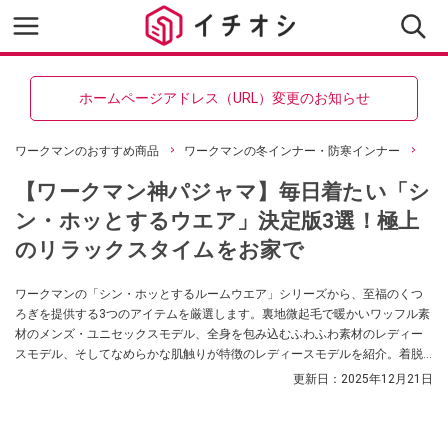
ホームページアドレス（URL）変更のお知らせ
ワークマンのおすすめ商品
ワークマンの冬インナー・防寒インナー
【ワークマン神パジャマ】毎日着たい「シ
ン・ホッとするウエア」決定版3選！極上
のリラックスタイムをお家で
ワークマンの「シン・ホッとするルームウエア」シリーズから、至福のくつ
ろぎを提供する3つのアイテムを厳選します。裏地微起毛で暖かいワッフル素
材のメンズ・ユニセックスモデル、全身を包み込むふわふわ素材のレディー
スモデル、そしてなめらかな肌触りが特徴のレディースモデルを紹介。着脱
しやすいデザインやサイズ調節可能なウエストなど、快適な自宅時間を過ご
更新日：
2025年12月21日
すための高機能ルームウェアの魅力を解説します。