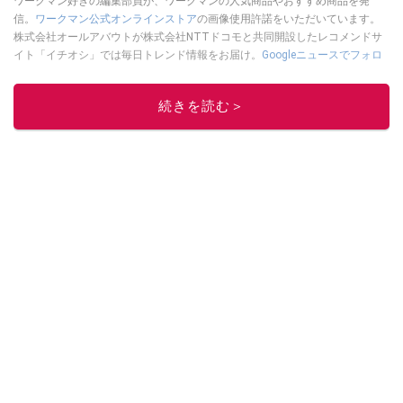
ワークマン好きの編集部員が、ワークマンの人気商品やおすすめ商品を発
信。
ワークマン公式オンラインストア
の画像使用許諾をいただいています。
株式会社オールアバウトが株式会社NTTドコモと共同開設したレコメンドサ
イト「イチオシ」では毎日トレンド情報をお届け。
Googleニュースでフォロ
ー
してください！
このイチオシストの他の記事を読む
続きを読む＞