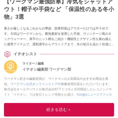
【ワークマン最強防寒】冷気をシャットア
ウト！帽子や手袋など 「保温性のある冬小
物」3選
寒さが厳しくなるこれからの季節、防寒対策はアウターだけでは不十分で
す。今回はワークマンから、断熱素材を使用した手袋、ヴィンテージ風のネ
ックウォーマー、厚手のニット帽をご紹介！機能性とデザイン性を兼ね備え
た優秀アイテムで、通勤通学からアウトドアまで、冬の毎日を温かく快適に
過ごしましょう。
イチオシスト
ライター / 編集
イチオシ編集部 ワークマン部
ワークマン好きの編集部員が、ワークマンの人気商品やおすすめ商品を発
信。
ワークマン公式オンラインストア
の画像使用許諾をいただいています。
株式会社オールアバウトが株式会社NTTドコモと共同開設したレコメンドサ
イト「イチオシ」では毎日トレンド情報をお届け。
Googleニュースでフォロ
ー
してください！
このイチオシストの他の記事を読む
続きを読む＞