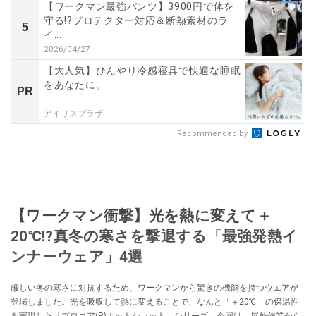
【ワークマン最強パンツ】3900円で体を
守る!?プロテクター対応＆断熱素材のラ
5
イ...
2026/04/27
【大人気】ひんやり冷感寝具で快適な睡眠
をあなたに。
PR
アイリスプラザ
Recommended by
【ワークマン衝撃】光を熱に変えて＋
20℃!?真冬の寒さを撃退する「最強発熱イ
ンナーウェア」4選
厳しい冬の寒さに対抗するため、ワークマンから驚きの機能を持つウエアが
登場しました。光を吸収して熱に変えることで、なんと「＋20℃」の保温性
を実現した「プロコア(R)ホットショット」シリーズ。今回は、屋外作業から