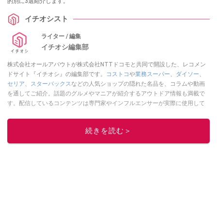
的別に3選紹介します。
イチオシスト
ライター / 編集
イチオシ編集部
株式会社オールアバウトが株式会社NTTドコモと共同で開設した、レコメン
ドサイト『イチオシ』の編集部です。
コストコ
や
業務スーパー
、
ダイソー
、
セリア
、
スターバックス
などの人気ショップの隠れた名品を、コラムや動画
を通してご紹介。話題のグルメやマニアが紹介するアウトドア情報も満載で
す。配信しているコンテンツは専門家やインフルエンサーが実際に使用して
レビューしています。毎日トレンド情報をお届けしているので、ぜひ
Google
ニュースでフォロー
してください！
続きを読む＞
このイチオシストの他の記事を読む