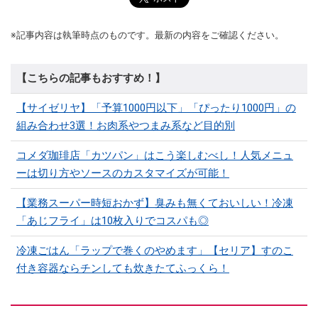
※記事内容は執筆時点のものです。最新の内容をご確認ください。
【こちらの記事もおすすめ！】
【サイゼリヤ】「予算1000円以下」「ぴったり1000円」の
組み合わせ3選！お肉系やつまみ系など目的別
コメダ珈琲店「カツパン」はこう楽しむべし！人気メニュ
ーは切り方やソースのカスタマイズが可能！
【業務スーパー時短おかず】臭みも無くておいしい！冷凍
「あじフライ」は10枚入りでコスパも◎
冷凍ごはん「ラップで巻くのやめます」【セリア】すのこ
付き容器ならチンしても炊きたてふっくら！