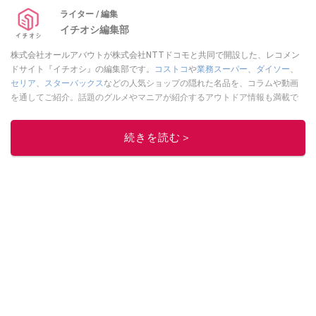
ライター / 編集
イチオシ編集部
株式会社オールアバウトが株式会社NTTドコモと共同で開設した、レコメン
ドサイト『イチオシ』の編集部です。
コストコ
や
業務スーパー
、
ダイソー
、
セリア
、
スターバックス
などの人気ショップの隠れた名品を、コラムや動画
を通してご紹介。話題のグルメやマニアが紹介するアウトドア情報も満載で
す。配信しているコンテンツは専門家やインフルエンサーが実際に使用して
レビューしています。毎日トレンド情報をお届けしているので、ぜひ
Google
続きを読む＞
ニュースでフォロー
してください！
このイチオシストの他の記事を読む