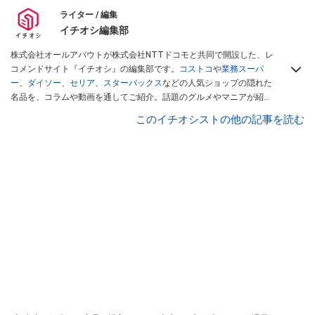
ライター / 編集
イチオシ編集部
株式会社オールアバウトが株式会社NTTドコモと共同で開設した、レ
コメンドサイト『イチオシ』の編集部です。
コストコ
や
業務スーパ
ー
、
ダイソー
、
セリア
、
スターバックス
などの人気ショップの隠れた
名品を、コラムや動画を通してご紹介。話題のグルメやマニアが紹介
するアウトドア情報も満載です。配信しているコンテンツは専門家や
このイチオシストの他の記事を読む
インフルエンサーが実際に使用してレビューしています。毎日トレン
ド情報をお届けしているので、ぜひ
Googleニュースでフォロー
してく
ださい！