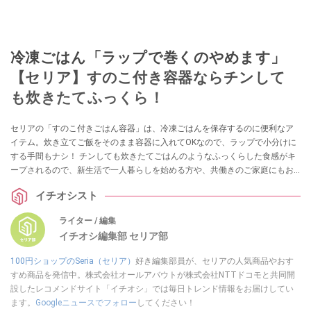
冷凍ごはん「ラップで巻くのやめます」
【セリア】すのこ付き容器ならチンして
も炊きたてふっくら！
セリアの「すのこ付きごはん容器」は、冷凍ごはんを保存するのに便利なア
イテム。炊き立てご飯をそのまま容器に入れてOKなので、ラップで小分けに
する手間もナシ！ チンしても炊きたてごはんのようなふっくらした食感がキ
ープされるので、新生活で一人暮らしを始める方や、共働きのご家庭にもお
すすめです！ 冷凍ごはんをよく使う方方はぜひ参考にしてみてくださいね。
イチオシスト
ライター / 編集
イチオシ編集部 セリア部
100円ショップのSeria（セリア）
好き編集部員が、セリアの人気商品やおす
すめ商品を発信中。株式会社オールアバウトが株式会社NTTドコモと共同開
設したレコメンドサイト「イチオシ」では毎日トレンド情報をお届けしてい
ます。
Googleニュースでフォロー
してください！