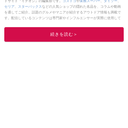
ドサイト『イチオシ』の編集部です。
コストコ
や
業務スーパー
、
ダイソー
、
セリア
、
スターバックス
などの人気ショップの隠れた名品を、コラムや動画
を通してご紹介。話題のグルメやマニアが紹介するアウトドア情報も満載で
す。配信しているコンテンツは専門家やインフルエンサーが実際に使用して
レビューしています。毎日トレンド情報をお届けしているので、ぜひ
Google
ニュースでフォロー
してください！
続きを読む＞
このイチオシストの他の記事を読む