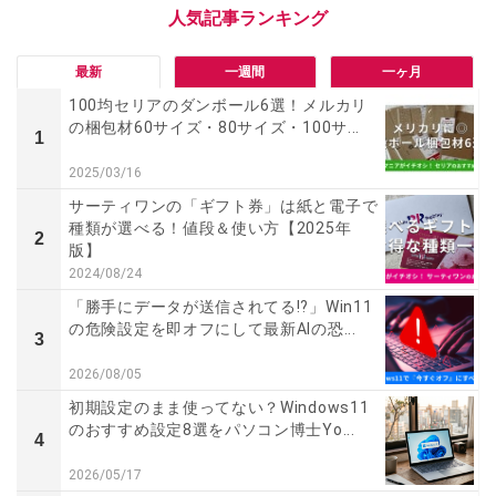
最新
一週間
一ヶ月
100均セリアのダンボール6選！メルカリ
の梱包材60サイズ・80サイズ・100サ...
1
2025/03/16
サーティワンの「ギフト券」は紙と電子で
種類が選べる！値段＆使い方【2025年
2
版】
2024/08/24
「勝手にデータが送信されてる!?」Win11
の危険設定を即オフにして最新AIの恐...
3
2026/08/05
初期設定のまま使ってない？Windows11
のおすすめ設定8選をパソコン博士Yo...
4
2026/05/17