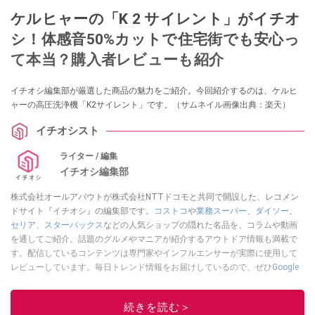
ケルヒャーの「K 2 サイレント」がイチオ
シ！体感音50%カットで住宅街でも安心っ
て本当？購入者レビューも紹介
イチオシ編集部が厳選した商品の魅力をご紹介。今回紹介するのは、ケルヒ
ャーの高圧洗浄機「K2サイレント」です。（サムネイル画像出典：楽天）
イチオシスト
ライター / 編集
イチオシ編集部
株式会社オールアバウトが株式会社NTTドコモと共同で開設した、レコメン
ドサイト『イチオシ』の編集部です。
コストコ
や
業務スーパー
、
ダイソー
、
セリア
、
スターバックス
などの人気ショップの隠れた名品を、コラムや動画
を通してご紹介。話題のグルメやマニアが紹介するアウトドア情報も満載で
す。配信しているコンテンツは専門家やインフルエンサーが実際に使用して
レビューしています。毎日トレンド情報をお届けしているので、ぜひ
Google
ニュースでフォロー
してください！
このイチオシストの他の記事を読む
続きを読む＞