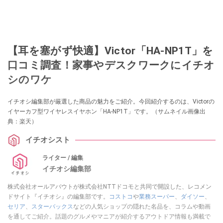
【耳を塞がず快適】Victor「HA-NP1T」を
口コミ調査！家事やデスクワークにイチオ
シのワケ
イチオシ編集部が厳選した商品の魅力をご紹介。今回紹介するのは、Victorの
イヤーカフ型ワイヤレスイヤホン「HA-NP1T」です。（サムネイル画像出
典：楽天）
イチオシスト
ライター / 編集
イチオシ編集部
株式会社オールアバウトが株式会社NTTドコモと共同で開設した、レコメン
ドサイト『イチオシ』の編集部です。
コストコ
や
業務スーパー
、
ダイソー
、
セリア
、
スターバックス
などの人気ショップの隠れた名品を、コラムや動画
を通してご紹介。話題のグルメやマニアが紹介するアウトドア情報も満載で