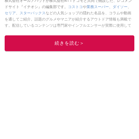
株式会社オールアバウトが株式会社NTTドコモと共同で開設した、レコメン
ドサイト『イチオシ』の編集部です。
コストコ
や
業務スーパー
、
ダイソー
、
セリア
、
スターバックス
などの人気ショップの隠れた名品を、コラムや動画
を通してご紹介。話題のグルメやマニアが紹介するアウトドア情報も満載で
す。配信しているコンテンツは専門家やインフルエンサーが実際に使用して
レビューしています。毎日トレンド情報をお届けしているので、ぜひ
Google
ニュースでフォロー
してください！
続きを読む＞
このイチオシストの他の記事を読む