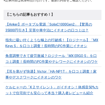
※記事内容は執筆時点のものです。最新の内容をご確認ください。
【こちらの記事もおすすめ！】
【Anker】ポータブル電源「SolixC1000Gen2」【驚異の
35000円引き】災害や車中泊にイチオシの口コミは？
指先に吸い付くような極上の打鍵感！【ロジクール】「MX
Keys S」を口コミ調査！長時間のPC作業にイチオシ
角度調整できて疲労激減？ロジクール「MX ERGO S」を口
コミ調査！長時間のPC作業やテレワークにイチオシのワケ
【耳を塞がず快適】Victor「HA-NP1T」を口コミ調査！家
事やデスクワークにイチオシのワケ
ケルヒャーの「K 2 サイレント」がイチオシ！体感音50%カ
ットで住宅街でも安心って本当？購入者レビューも紹介