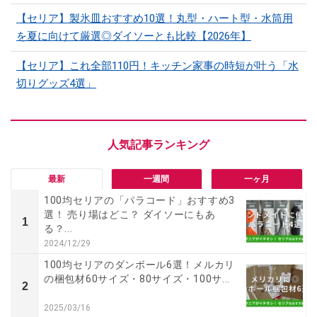
【セリア】製氷皿おすすめ10選！丸型・ハート型・水筒用
を夏に向けて厳選◎ダイソーとも比較【2026年】
【セリア】これ全部110円！キッチン家事の時短が叶う「水
切りグッズ4選」
最新
一週間
一ヶ月
100均セリアの「パラコード」おすすめ3
選！ 売り場はどこ？ ダイソーにもあ
1
る？...
2024/12/29
100均セリアのダンボール6選！メルカリ
の梱包材60サイズ・80サイズ・100サ...
2
2025/03/16