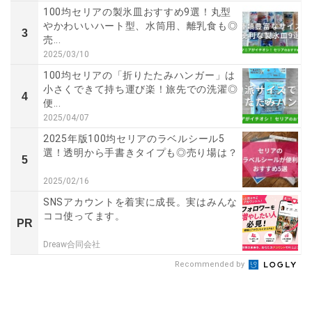
100均セリアの製氷皿おすすめ9選！丸型
やかわいいハート型、水筒用、離乳食も◎
3
売...
2025/03/10
100均セリアの「折りたたみハンガー」は
小さくできて持ち運び楽！旅先での洗濯◎
4
便...
2025/04/07
2025年版100均セリアのラベルシール5
選！透明から手書きタイプも◎売り場は？
5
2025/02/16
SNSアカウントを着実に成長。実はみんな
ココ使ってます。
PR
Dreaw合同会社
Recommended by