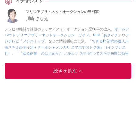
イチオシスト
フリマアプリ・ネットオークションの専門家
川崎 さちえ
テレビや雑誌で話題のフリマアプリ・オークション歴20年の達人。
オールア
バウト フリマアプリ・ネットオークション ガイド
。
NHK「あさイチ」
や
フ
ジテレビ「ノンストップ」
などの情報番組に出演。
『できるfit 節約の達人川
崎さちえのポイ活＋クーポン＋メルカリ スマホでおトク術』（インプレス
刊）
、
『「ゆる副業」のはじめかた メルカリ スマホ1つでスキマ時間に効率
的に稼ぐ！』（翔泳社刊）
ほか著書多数。ブログは
「川崎さちえのごちゃま
ぜ日記」
。
続きを読む＞
■経歴：2003年、夫が子育てをするために、突然会社を辞める。翌月からの
給料が０円になり、家にいながら、しかも空いた時間でできるオークション
に目をつける。しかし、取引の仕方がわからずに、まずは落札者として参
加。その後、出品者側にまわり、家の中の物を出品しまくる。出品する物が
ほぼなくなってからは、仕入れを経験。ネットオークションを生活の一部に
取り入れるべく、「ネットオークションやフリマアプリは生活のインフラに
なる」という考えを持つ。また消費税増税の社会においては、ネットオーク
ションやフリマアプリが家計の救世主になりえると考え、業者とは違う視点
でユーザーとして参加中。
このイチオシストの他の記事を読む