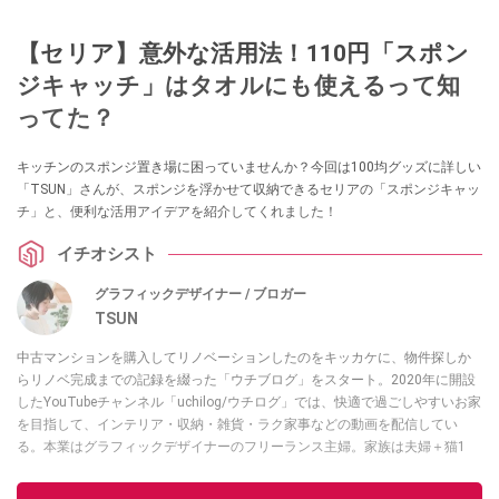
【セリア】意外な活用法！110円「スポン
ジキャッチ」はタオルにも使えるって知
ってた？
キッチンのスポンジ置き場に困っていませんか？今回は100均グッズに詳しい
「TSUN」さんが、スポンジを浮かせて収納できるセリアの「スポンジキャッ
チ」と、便利な活用アイデアを紹介してくれました！
イチオシスト
グラフィックデザイナー / ブロガー
TSUN
中古マンションを購入してリノベーションしたのをキッカケに、物件探しか
らリノベ完成までの記録を綴った「ウチブログ」をスタート。2020年に開設
したYouTubeチャンネル「uchilog/ウチログ」では、快適で過ごしやすいお家
を目指して、インテリア・収納・雑貨・ラク家事などの動画を配信してい
る。本業はグラフィックデザイナーのフリーランス主婦。家族は夫婦＋猫1
匹。・第9回ESSEインテリアグランプリ審査員賞受賞・リノベりす2016年リ
ノベ人気事例1位