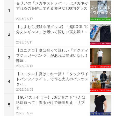
セリアの「メガネストッパー」はメガネが
ずれるのを防止できる便利な100均グッズ
1
2025/04/17
【しまむら接触冷感グッズ】「超COOL 10
分丈レギンス」は履いて涼しい実力派！...
2
2025/07/11
【ユニクロ】夏は軽くて涼しい「アクティ
ブジョガーパンツ」があれば間違いなし！
3
部屋...
2025/06/16
【ユニクロ】夏はこれ一択！「タックワイ
ドパンツ／ライト」で作る大人のパンツス
4
タイ...
2025/06/05
【GUベストセラー】50代“骨スト”さんは
絶対買って！着るだけで華奢見え「リブ
5
カ...
2026/07/23