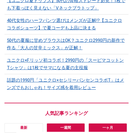
【ユニクロ夏トップス】50代の骨格ストレート必見！1枚で
も下着っぽく見えない「Vネックブラトップ」
40代女性のハーフパンツ選びはメンズが正解!?【ユニクロ
コラボショーツ】で夏コーデも上品に決まる
50代の夏服に甘めブラウスはOK？ユニクロ2990円の新作で
作る「大人の甘辛ミックス」が正解！
ユニクロ×F.リッソ初コラボ！2990円の「スーピマコットン
Tシャツ」は1枚でサマになる夏の主役服
話題の1990円「ユニクロ×セシリーバンセンコラボT」はメ
ンズでもおしゃれ！サイズ感を着用レビュー
最新
一週間
一ヶ月