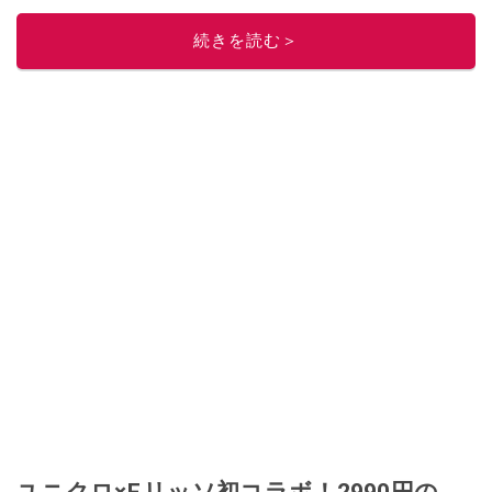
このイチオシストの他の記事を読む
続きを読む＞
ユニクロ×F.リッソ初コラボ！2990円の