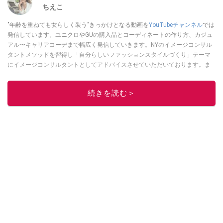
ちえこ
"年齢を重ねても女らしく装う"きっかけとなる動画を
YouTubeチャンネル
では
発信しています。ユニクロやGUの購入品とコーディネートの作り方、カジュ
アル〜キャリアコーデまで幅広く発信していきます。NYのイメージコンサル
タントメソッドを習得し「自分らしいファッションスタイルづくり」テーマ
にイメージコンサルタントとしてアドバイスさせていただいております。ま
た、自身のキャリアコーデでもそのメソッドを活用し、経験とスキルを日々
積み上げ続けている外資系企業のコンサルタント（25年以上のキャリア）か
続きを読む＞
つ２児の母です。
このイチオシストの他の記事を読む