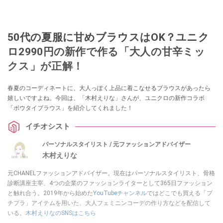
50代の夏服に甘めブラウスはOK？ユニク
ロ2990円の新作で作る「大人の甘辛ミッ
クス」が正解！
春夏のコーディネートに、大人っぽく上品に着こなせるブラウスがあったら
嬉しいですよね。今回は、「木村えりな」さんが、ユニクロの新作コラボ
「ボウタイブラウス」を紹介してくれました！
イチオシスト
パーソナルスタイリスト / 元ファッションアドバイザー
木村えりな
元CHANELファッションアドバイザー。現在はパーソナルスタイリスト、骨格
診断講座主宰、4つの企業のファッションライターとして365日ファッション
と触れ合う。2019年から始めた
YouTubeチャンネル
ではどこでも買える「プ
チプラ」アイテムを用いた、大人フェミニンコーデの作り方などを配信して
いる。
木村えりなのSNSはこちら