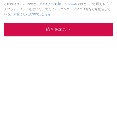
と触れ合う。2019年から始めた
YouTubeチャンネル
ではどこでも買える「プ
チプラ」アイテムを用いた、大人フェミニンコーデの作り方などを配信して
いる。
木村えりなのSNSはこちら
このイチオシストの他の記事を読む
続きを読む＞