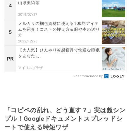
山県美術館
4
2019/07/27
メルカリの梱包資材に使える100均アイテ
ムを紹介！コストの抑え方＆服や本の送り
5
方
2022/12/26
【大人気】ひんやり冷感寝具で快適な睡眠
をあなたに。
PR
アイリスプラザ
Recommended by
「コピペの乱れ、どう直す？」実は超シン
プル！Googleドキュメントスプレッドシ
ートで使える時短ワザ