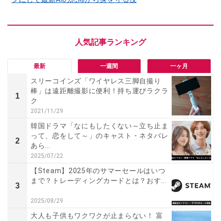
最新
一週間
一ヶ月
スリーコインズ「ワイヤレス三脚自撮り
棒」は遠距離撮影に便利！持ち運びラクラ
1
ク
2021/11/29
韓国ドラマ「なにもしたくない～立ち止ま
って、恋をして～」のキャスト・ネタバレ
2
あら...
2025/07/22
【Steam】2025年のサマーセールはいつ
まで？トレーディングカードとは？おす...
3
2025/08/29
大人も子供もワクワクが止まらない！ 富