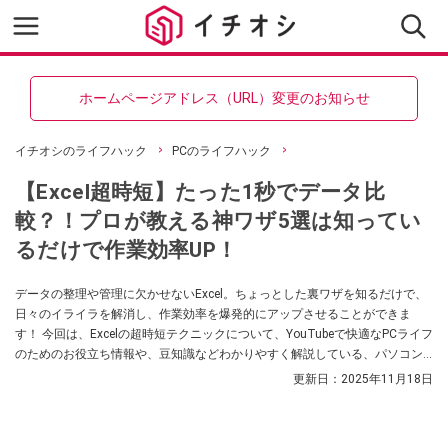
ホームページアドレス（URL）変更のお知らせ
イチオシのライフハック
PCのライフハック
【Excel超時短】たった1秒でデータ比
較？！プロが教える神ワザ5選は知ってい
るだけで作業効率UP！
データの整理や管理に欠かせないExcel。ちょっとした裏ワザを知るだけで、
日々のイライラを解消し、作業効率を爆発的にアップさせることができま
す！ 今回は、Excelの超時短テクニックについて、YouTubeで快適なPCライフ
のためのお役立ち情報や、豆知識などわかりやすく解説している、パソコン
博士TAIKIさんが解説してくれました。気になる方は、ぜひ動画と合わせてチ
更新日：
2025年11月18日
ェックしてみてください。