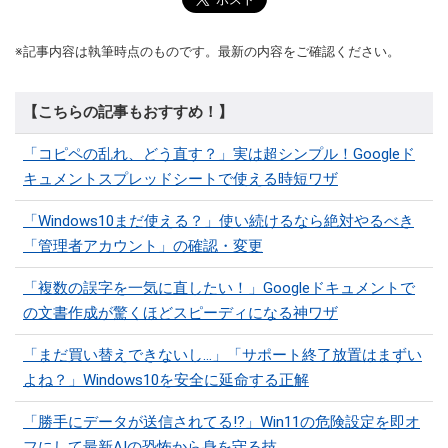
※記事内容は執筆時点のものです。最新の内容をご確認ください。
【こちらの記事もおすすめ！】
「コピペの乱れ、どう直す？」実は超シンプル！Googleド
キュメントスプレッドシートで使える時短ワザ
「Windows10まだ使える？」使い続けるなら絶対やるべき
「管理者アカウント」の確認・変更
「複数の誤字を一気に直したい！」Googleドキュメントで
の文書作成が驚くほどスピーディになる神ワザ
「まだ買い替えできないし…」「サポート終了放置はまずい
よね？」Windows10を安全に延命する正解
「勝手にデータが送信されてる!?」Win11の危険設定を即オ
フにして最新AIの恐怖から身を守る技