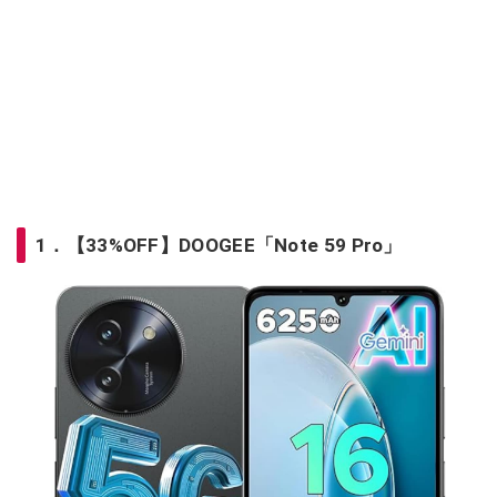
1．【33%OFF】DOOGEE「Note 59 Pro」