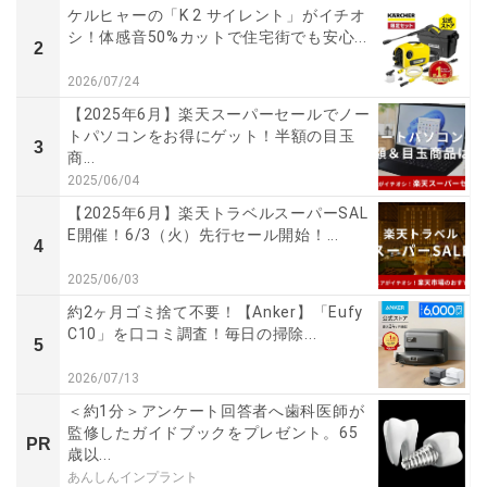
ケルヒャーの「K 2 サイレント」がイチオ
シ！体感音50%カットで住宅街でも安心...
2
2026/07/24
【2025年6月】楽天スーパーセールでノー
トパソコンをお得にゲット！半額の目玉
3
商...
2025/06/04
【2025年6月】楽天トラベルスーパーSAL
E開催！6/3（火）先行セール開始！...
4
2025/06/03
約2ヶ月ゴミ捨て不要！【Anker】「Eufy
C10」を口コミ調査！毎日の掃除...
5
2026/07/13
＜約1分＞アンケート回答者へ歯科医師が
監修したガイドブックをプレゼント。65
PR
歳以...
あんしんインプラント