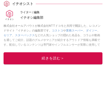
イチオシスト
ライター / 編集
イチオシ編集部
株式会社オールアバウトが株式会社NTTドコモと共同で開設した、レコメン
ドサイト『イチオシ』の編集部です。
コストコ
や
業務スーパー
、
ダイソー
、
セリア
、
スターバックス
などの人気ショップの隠れた名品を、コラムや動画
を通してご紹介。話題のグルメやマニアが紹介するアウトドア情報も満載で
す。配信しているコンテンツは専門家やインフルエンサーが実際に使用して
レビューしています。毎日トレンド情報をお届けしているので、ぜひ
Google
ニュースでフォロー
してください！
続きを読む＞
このイチオシストの他の記事を読む