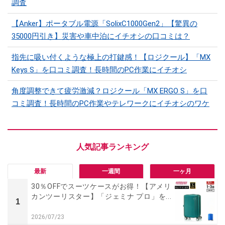
調査
【Anker】ポータブル電源「SolixC1000Gen2」【驚異の
35000円引き】災害や車中泊にイチオシの口コミは？
指先に吸い付くような極上の打鍵感！【ロジクール】「MX
Keys S」を口コミ調査！長時間のPC作業にイチオシ
角度調整できて疲労激減？ロジクール「MX ERGO S」を口
コミ調査！長時間のPC作業やテレワークにイチオシのワケ
最新
一週間
一ヶ月
30％OFFでスーツケースがお得！【アメリ
カンツーリスター】「ジェミナ プロ」を...
1
2026/07/23