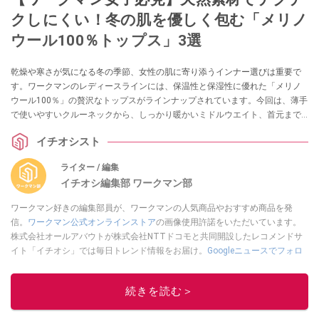
クしにくい！冬の肌を優しく包む「メリノ
ウール100％トップス」3選
乾燥や寒さが気になる冬の季節、女性の肌に寄り添うインナー選びは重要で
す。ワークマンのレディースラインには、保温性と保湿性に優れた「メリノ
ウール100％」の贅沢なトップスがラインナップされています。今回は、薄手
で使いやすいクルーネックから、しっかり暖かいミドルウエイト、首元まで
カバーするタートルネックまで、冬の毎日を快適にする3着をご紹介します。
イチオシスト
ライター / 編集
イチオシ編集部 ワークマン部
ワークマン好きの編集部員が、ワークマンの人気商品やおすすめ商品を発
信。
ワークマン公式オンラインストア
の画像使用許諾をいただいています。
株式会社オールアバウトが株式会社NTTドコモと共同開設したレコメンドサ
イト「イチオシ」では毎日トレンド情報をお届け。
Googleニュースでフォロ
ー
してください！
このイチオシストの他の記事を読む
続きを読む＞