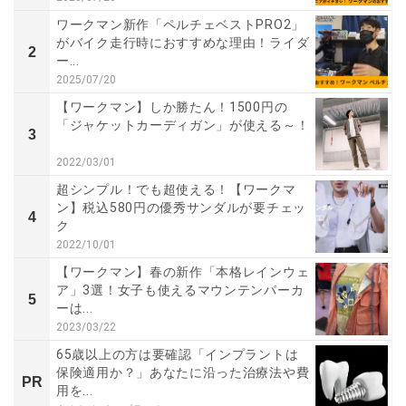
ワークマン新作「ペルチェベストPRO2」
がバイク走行時におすすめな理由！ライダ
2
ー...
2025/07/20
【ワークマン】しか勝たん！1500円の
「ジャケットカーディガン」が使える～！
3
2022/03/01
超シンプル！でも超使える！【ワークマ
ン】税込580円の優秀サンダルが要チェッ
4
ク
2022/10/01
【ワークマン】春の新作「本格レインウェ
ア」3選！女子も使えるマウンテンパーカ
5
ーは...
2023/03/22
65歳以上の方は要確認「インプラントは
保険適用か？」あなたに沿った治療法や費
PR
用を...