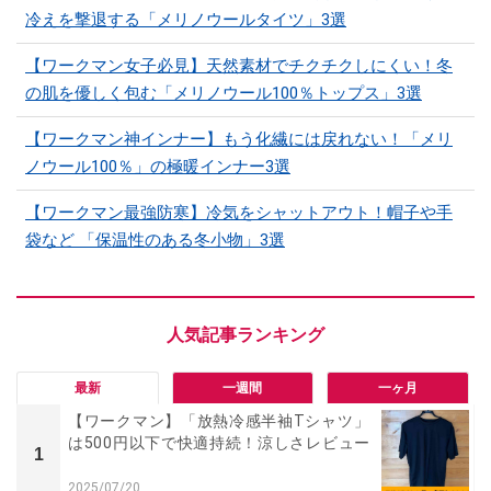
冷えを撃退する「メリノウールタイツ」3選
【ワークマン女子必見】天然素材でチクチクしにくい！冬
の肌を優しく包む「メリノウール100％トップス」3選
【ワークマン神インナー】もう化繊には戻れない！「メリ
ノウール100％」の極暖インナー3選
【ワークマン最強防寒】冷気をシャットアウト！帽子や手
袋など 「保温性のある冬小物」3選
最新
一週間
一ヶ月
【ワークマン】「放熱冷感半袖Tシャツ」
は500円以下で快適持続！涼しさレビュー
1
2025/07/20