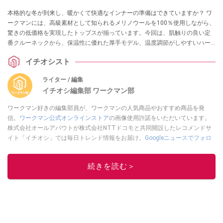
本格的な冬が到来し、暖かくて快適なインナーの準備はできていますか？ ワ
ークマンには、高級素材として知られるメリノウールを100％使用しながら、
驚きの低価格を実現したトップスが揃っています。今回は、肌触りの良い定
番クルーネックから、保温性に優れた厚手モデル、温度調節がしやすいハー
フジップまで、冬の毎日を支える優秀な3着をご紹介します。
イチオシスト
ライター / 編集
イチオシ編集部 ワークマン部
ワークマン好きの編集部員が、ワークマンの人気商品やおすすめ商品を発
信。
ワークマン公式オンラインストア
の画像使用許諾をいただいています。
株式会社オールアバウトが株式会社NTTドコモと共同開設したレコメンドサ
イト「イチオシ」では毎日トレンド情報をお届け。
Googleニュースでフォロ
ー
してください！
このイチオシストの他の記事を読む
続きを読む＞