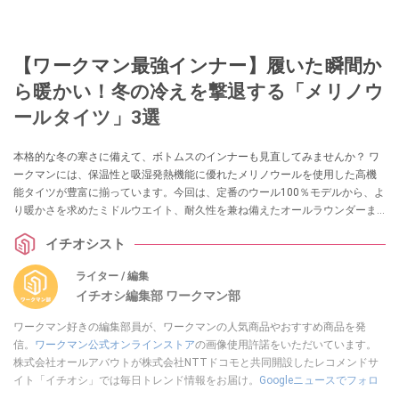
【ワークマン最強インナー】履いた瞬間か
ら暖かい！冬の冷えを撃退する「メリノウ
ールタイツ」3選
本格的な冬の寒さに備えて、ボトムスのインナーも見直してみませんか？ ワ
ークマンには、保温性と吸湿発熱機能に優れたメリノウールを使用した高機
能タイツが豊富に揃っています。今回は、定番のウール100％モデルから、よ
り暖かさを求めたミドルウエイト、耐久性を兼ね備えたオールラウンダーま
で、冬の毎日を快適にする3本を厳選してご紹介します。
イチオシスト
ライター / 編集
イチオシ編集部 ワークマン部
ワークマン好きの編集部員が、ワークマンの人気商品やおすすめ商品を発
信。
ワークマン公式オンラインストア
の画像使用許諾をいただいています。
株式会社オールアバウトが株式会社NTTドコモと共同開設したレコメンドサ
イト「イチオシ」では毎日トレンド情報をお届け。
Googleニュースでフォロ
ー
してください！