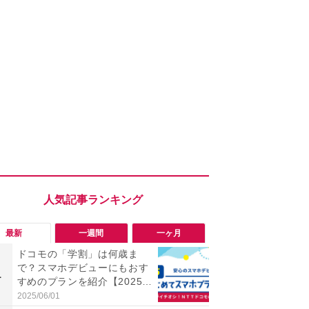
最新
一週間
一ヶ月
ドコモの「学割」は何歳ま
「勝手にデ
で？スマホデビューにもおす
る!?」Win
1
1
すめのプランを紹介【2025年
オフにして最
最新】
身を守る技
2025/06/01
2026/08/05