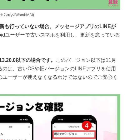
h?v=jyvlWhmNAAI)
更新も行っていない場合、メッセージアプリのLINEが
roidユーザーで古いスマホを利用し、更新を怠っている
3.20.0以下の場合です。
このバージョン以下は11月
のは、古いOSや旧バージョンのLINEアプリを使用
のユーザーが使えなくなるわけではないのでご安心く