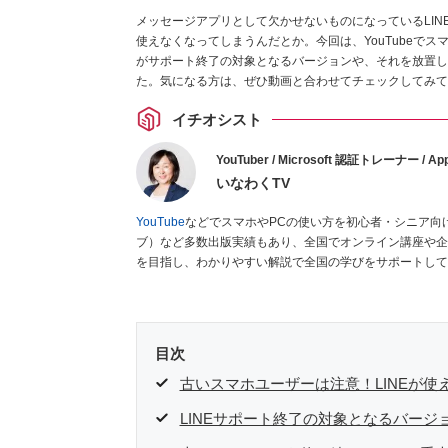
メッセージアプリとして欠かせないものになっているLIN
使えなくなってしまうんだとか。今回は、YouTubeで
がサポート終了の対象となるバージョンや、それを放置し
た。気になる方は、ぜひ動画と合わせてチェックしてみて
イチオシスト
YouTuber / Microsoft 認証トレーナー / App
いなわくTV
YouTube
などでスマホやPCの使い方を初心者・シニア向
ブ）など多数出版実績もあり、全国でオンライン講座や企
を目指し、わかりやすい解説で全国の学びをサポートして
目次
古いスマホユーザーは注意！LINEが使
LINEサポート終了の対象となるバージ