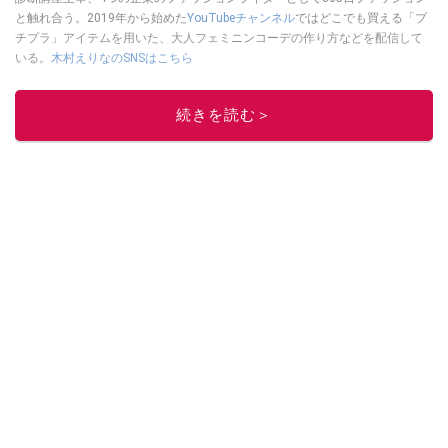
と触れ合う。2019年から始めた
YouTubeチャンネル
ではどこでも買える「プ
チプラ」アイテムを用いた、大人フェミニンコーデの作り方などを配信して
いる。
木村えりなのSNSはこちら
このイチオシストの他の記事を読む
続きを読む＞