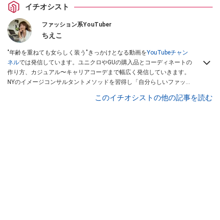
イチオシスト
ファッション系YouTuber
ちえこ
"年齢を重ねても女らしく装う"きっかけとなる動画を
YouTubeチャン
ネル
では発信しています。ユニクロやGUの購入品とコーディネートの
作り方、カジュアル〜キャリアコーデまで幅広く発信していきます。
NYのイメージコンサルタントメソッドを習得し「自分らしいファッシ
ョンスタイルづくり」テーマにイメージコンサルタントとしてアドバ
このイチオシストの他の記事を読む
イスさせていただいております。また、自身のキャリアコーデでもそ
のメソッドを活用し、経験とスキルを日々積み上げ続けている外資系
企業のコンサルタント（25年以上のキャリア）かつ２児の母です。