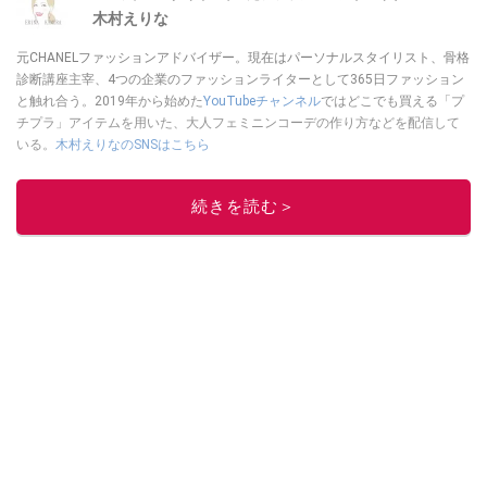
木村えりな
元CHANELファッションアドバイザー。現在はパーソナルスタイリスト、骨格
診断講座主宰、4つの企業のファッションライターとして365日ファッション
と触れ合う。2019年から始めた
YouTubeチャンネル
ではどこでも買える「プ
チプラ」アイテムを用いた、大人フェミニンコーデの作り方などを配信して
いる。
木村えりなのSNSはこちら
このイチオシストの他の記事を読む
続きを読む＞