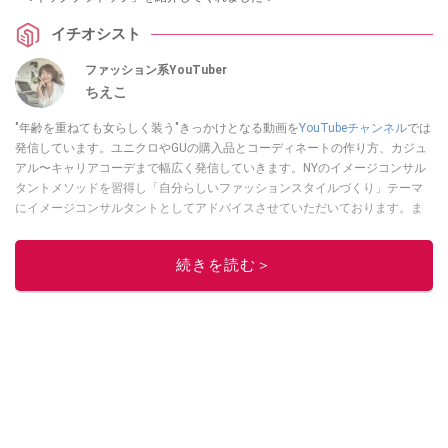
イチオシスト
ファッション系YouTuber
ちえこ
"年齢を重ねても女らしく装う"きっかけとなる動画を
YouTubeチャンネル
では
発信しています。ユニクロやGUの購入品とコーディネートの作り方、カジュ
アル〜キャリアコーデまで幅広く発信していきます。NYのイメージコンサル
タントメソッドを習得し「自分らしいファッションスタイルづくり」テーマ
にイメージコンサルタントとしてアドバイスさせていただいております。ま
た、自身のキャリアコーデでもそのメソッドを活用し、経験とスキルを日々
積み上げ続けている外資系企業のコンサルタント（25年以上のキャリア）か
続きを読む＞
つ２児の母です。
このイチオシストの他の記事を読む