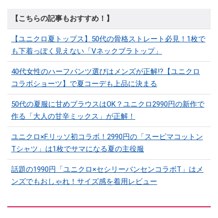
【こちらの記事もおすすめ！】
【ユニクロ夏トップス】50代の骨格ストレート必見！1枚で
も下着っぽく見えない「Vネックブラトップ」
40代女性のハーフパンツ選びはメンズが正解!?【ユニクロ
コラボショーツ】で夏コーデも上品に決まる
50代の夏服に甘めブラウスはOK？ユニクロ2990円の新作で
作る「大人の甘辛ミックス」が正解！
ユニクロ×F.リッソ初コラボ！2990円の「スーピマコットン
Tシャツ」は1枚でサマになる夏の主役服
話題の1990円「ユニクロ×セシリーバンセンコラボT」はメ
ンズでもおしゃれ！サイズ感を着用レビュー