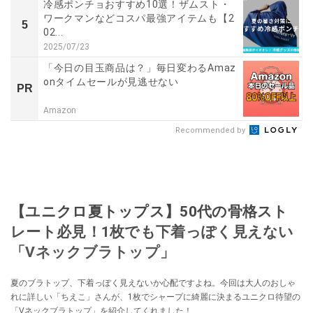
冷感ポンチョおすすめ10選！ザムスト・
ワークマンなどコスパ最強アイテムも【2
5
02...
2025/07/23
「今日の目玉商品は？」毎日変わるAmaz
onタイムセールが見逃せない
PR
Amazon
Recommended by
【ユニクロ夏トップス】50代の骨格スト
レート必見！1枚でも下着っぽく見えない
「Vネックブラトップ」
夏のブラトップ、下着っぽく見えないか心配ですよね。今回は大人のおしゃ
れに詳しい「ちえこ」さんが、1枚でシャープに綺麗に決まるユニクロ待望の
「Vネックブラトップ」を紹介してくれました！