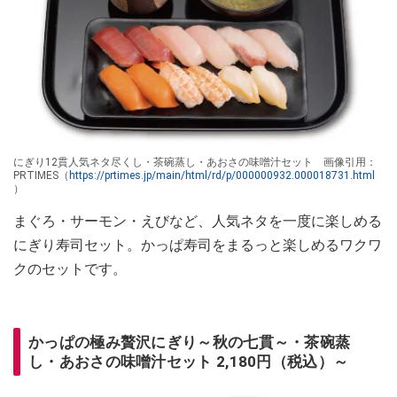
にぎり12貫人気ネタ尽くし・茶碗蒸し・あおさの味噌汁セット 画像引用：
PRTIMES（
https://prtimes.jp/main/html/rd/p/000000932.000018731.html
）
まぐろ・サーモン・えびなど、人気ネタを一度に楽しめる
にぎり寿司セット。かっぱ寿司をまるっと楽しめるワクワ
クのセットです。
かっぱの極み贅沢にぎり～秋の七貫～・茶碗蒸
し・あおさの味噌汁セット 2,180円（税込）～