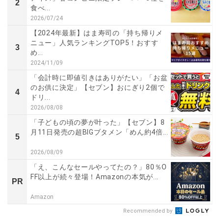
2
食べ...
2026/07/24
【2024年最新】はま寿司の「持ち帰りメ
ニュー」人気ランキングTOP5！おすす
3
め...
2024/11/09
「会計時に即値引きはありがたい」「お盆
のお供に決定」【セブン】おにぎり2個で
4
ドリ...
2026/08/08
「子どもの頃の夢が叶った」【セブン】8
月11日発売の超BIGブタメン「めん約4倍...
5
2026/08/09
「え、こんなセールやってたの？」80％O
FF以上が続々登場！Amazonの本気が...
PR
Amazon
Recommended by