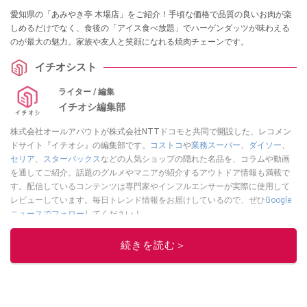
愛知県の「あみやき亭 木場店」をご紹介！手頃な価格で品質の良いお肉が楽
しめるだけでなく、食後の「アイス食べ放題」でハーゲンダッツが味わえる
のが最大の魅力。家族や友人と笑顔になれる焼肉チェーンです。
イチオシスト
ライター / 編集
イチオシ編集部
株式会社オールアバウトが株式会社NTTドコモと共同で開設した、レコメン
ドサイト『イチオシ』の編集部です。
コストコ
や
業務スーパー
、
ダイソー
、
セリア
、
スターバックス
などの人気ショップの隠れた名品を、コラムや動画
を通してご紹介。話題のグルメやマニアが紹介するアウトドア情報も満載で
す。配信しているコンテンツは専門家やインフルエンサーが実際に使用して
レビューしています。毎日トレンド情報をお届けしているので、ぜひ
Google
ニュースでフォロー
してください！
このイチオシストの他の記事を読む
続きを読む＞