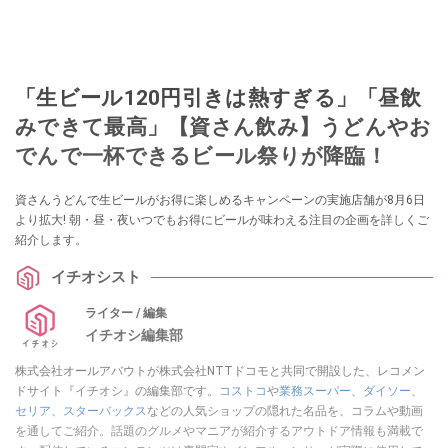
「生ビール120円引きは熱すぎる」「昼飲
みできて最高」【資さん飲み】うどんやお
でんで一杯できるビール祭りが降臨！
資さんうどんで生ビールがお得に楽しめるキャンペーンの実施店舗が8月6日
より拡大! 朝・昼・夜いつでもお得にビールが味わえる注目の企画を詳しくご
紹介します。
イチオシスト
ライター / 編集
イチオシ編集部
株式会社オールアバウトが株式会社NTTドコモと共同で開設した、レコメン
ドサイト『イチオシ』の編集部です。
コストコ
や
業務スーパー
、
ダイソー
、
セリア
、
スターバックス
などの人気ショップの隠れた名品を、コラムや動画
を通してご紹介。話題のグルメやマニアが紹介するアウトドア情報も満載で