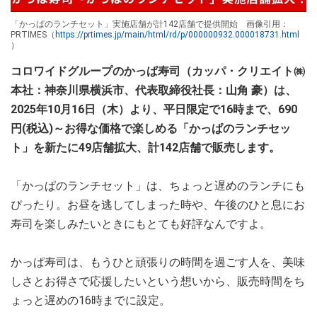
「かっぱのランチセット」実施店舗が計142店舗で提供開始 画像引用：
PRTIMES（
https://prtimes.jp/main/html/rd/p/000000932.000018731.html
）
コロワイドグループのかっぱ寿司（カッパ・クリエイト㈱
本社：神奈川県横浜市、代表取締役社長：山角 豪）は、
2025年10月16日（木）より、平日限定で16時まで、690
円(税込)～お得な価格で楽しめる「かっぱのランチセッ
ト」を新たに49店舗拡大、計142店舗で販売します。
「かっぱのランチセット」は、ちょっと遅めのランチにも
ぴったり。お昼を逃してしまった時や、午後のひと息にお
寿司を楽しみたいときにもとても好評なんですよ。
かっぱ寿司は、もうひと頑張りの時間を過ごす人を、美味
しさとお得さで応援したいという想いから、販売時間をち
ょっと遅めの16時までに設定。