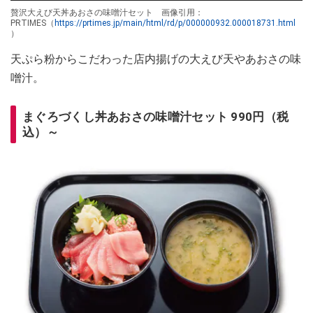
贅沢大えび天丼あおさの味噌汁セット 画像引用：
PRTIMES（
https://prtimes.jp/main/html/rd/p/000000932.000018731.html
）
天ぷら粉からこだわった店内揚げの大えび天やあおさの味
噌汁。
まぐろづくし丼あおさの味噌汁セット 990円（税
込）～