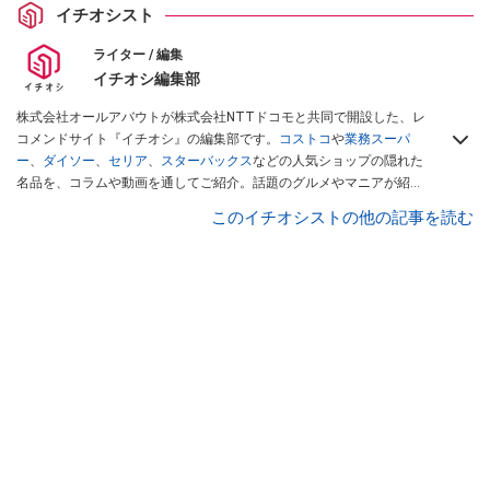
イチオシスト
ライター / 編集
イチオシ編集部
株式会社オールアバウトが株式会社NTTドコモと共同で開設した、レ
コメンドサイト『イチオシ』の編集部です。
コストコ
や
業務スーパ
ー
、
ダイソー
、
セリア
、
スターバックス
などの人気ショップの隠れた
名品を、コラムや動画を通してご紹介。話題のグルメやマニアが紹介
するアウトドア情報も満載です。配信しているコンテンツは専門家や
このイチオシストの他の記事を読む
インフルエンサーが実際に使用してレビューしています。毎日トレン
ド情報をお届けしているので、ぜひ
Googleニュースでフォロー
してく
ださい！