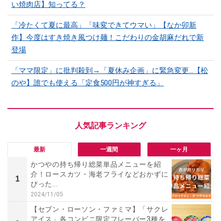
い焼肉店】知ってる？
「冷たくて夏に最高」「味変できてウマい」【なか卯新
作】今度はすき焼き風つけ麺！こだわりの金胡麻だれで新
登場
「ママ限定」に批判殺到→「夏休み企画」に緊急変更…【松
のや】誰でも使える「定食500円が神すぎる」
最新
一週間
一ヶ月
かつやの持ち帰り総菜単品メニューを紹
介！ロースカツ・海老フライなどおかずに
1
ぴった...
2024/11/05
【セブン・ローソン・ファミマ】「サクレ
アイス」各コンビニ限定フレーバー3種を