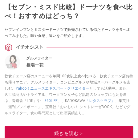
【セブン・ミスド比較】ドーナツを食べ比
べ！おすすめはどっち？
セブンイレブンとミスタードーナツで販売されている似たドーナツを食べ比
べてみました。味や食感、違いをご紹介します。
イチオシスト
グルメライター
相場一花
飲食チェーン店のメニューを年間100食以上食べ比べる、飲食チェーン店お持
ち帰りマニア。グルメライター。コンビニグルメや地域スーパーグルメも楽
しむ。
Yahoo！ニュースエキスパートクリエイター
としても活動中。また、
久世福商店やトライアル、ワークマン女子など話題のショップにも足を運
ぶ。晋遊舎「LDK」や
「360LiFE」
、KADOKAWA
「レタスクラブ」
、集英社
「週刊プレイボーイ」、宝島社「おいしい！ シャトレーゼBOOK」などでグ
ルメライター、食の専門家として出演実績あり。
このイチオシストの他の記事を読む
続きを読む＞