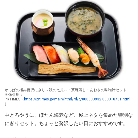
かっぱの極み贅沢にぎり～秋の七貫～・茶碗蒸し・あおさの味噌汁セット
画像引用：
PRTIMES（
https://prtimes.jp/main/html/rd/p/000000932.000018731.html
）
中とろやうに、ぼたん海老など、極上ネタを集めた特別な
にぎりセット。ちょっと贅沢したい日におすすめです。