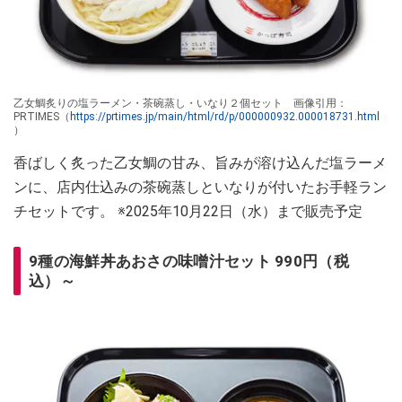
乙女鯛炙りの塩ラーメン・茶碗蒸し・いなり２個セット 画像引用：
PRTIMES（
https://prtimes.jp/main/html/rd/p/000000932.000018731.html
）
香ばしく炙った乙女鯛の甘み、旨みが溶け込んだ塩ラーメ
ンに、店内仕込みの茶碗蒸しといなりが付いたお手軽ラン
チセットです。 ※2025年10月22日（水）まで販売予定
9種の海鮮丼あおさの味噌汁セット 990円（税
込）～